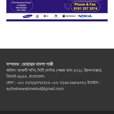
সম্পাদক : মোহাম্মদ বাদশা গাজী
অফিস: কাকলী শপিং সিটি সেন্টার (পঞ্চম তলা ৫০১), জিন্দাবাজার,
সিলেট-৩১০০, বাংলাদেশ।
ফোন : +৮৮ ০১৭১৬০৭২২৮৯ +৮৮ ০১৬৮২৯৪৬০০১ ইমেইল :
sylhetnewstimesbd@gmail.com