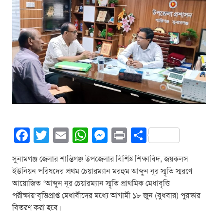
F
T
E
W
M
Pr
S
a
wi
m
h
e
in
h
সুনামগঞ্জ জেলার শান্তিগঞ্জ উপজেলার বিশিষ্ট শিক্ষাবিদ, জয়কলস
c
tt
ail
at
ss
t
ar
ইউনিয়ন পরিষদের প্রথম চেয়ারম্যান মরহুম আব্দুন নূর স্মৃতি স্মরণে
e
er
s
e
e
আয়োজিত ‘আব্দুন নূর চেয়ারম্যান স্মৃতি প্রাথমিক মেধাবৃত্তি
b
A
n
পরীক্ষায়’বৃত্তিপ্রাপ্ত মেধাবীদের মধ্যে আগামী ১৮ জুন (বুধবার) পুরস্কার
বিতরণ করা হবে।
o
p
g