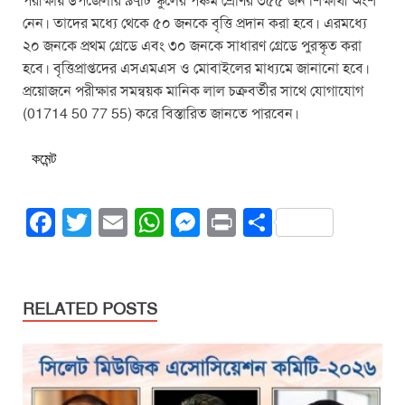
পরীক্ষায় উপজেলার ৯৭টি স্কুলের পঞ্চম শ্রেণির ৩৫৫ জন শিক্ষার্থী অংশ
নেন। তাদের মধ্যে থেকে ৫০ জনকে বৃত্তি প্রদান করা হবে। এরমধ্যে
২০ জনকে প্রথম গ্রেডে এবং ৩০ জনকে সাধারণ গ্রেডে পুরস্কৃত করা
হবে। বৃত্তিপ্রাপ্তদের এসএমএস ও মোবাইলের মাধ্যমে জানানো হবে।
প্রয়োজনে পরীক্ষার সমন্বয়ক মানিক লাল চক্রবর্তীর সাথে যোগাযোগ
(01714 50 77 55) করে বিস্তারিত জানতে পারবেন।
কমেন্ট
F
T
E
W
M
Pr
S
a
wi
m
h
e
in
h
c
tt
ail
at
ss
t
ar
e
er
s
e
e
RELATED POSTS
b
A
n
o
p
g
o
p
er