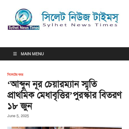
সিলেট নিউজ টাইমস্ | Sylhet
সিলেট নিউজ টাইমস্ | Sylhet News Times
News Times
MAIN MENU
সিলেটের খবর
‘আব্দুন নূর চেয়ারম্যান স্মৃতি
প্রাথমিক মেধাবৃত্তির’পুরস্কার বিতরণ
১৮ জুন
June 5, 2025