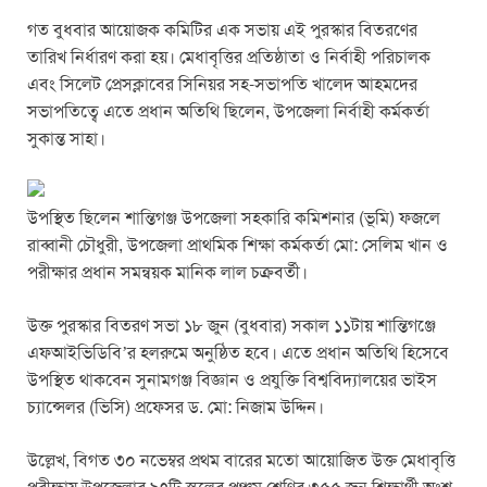
o
p
er
গত বুধবার আয়োজক কমিটির এক সভায় এই পুরস্কার বিতরণের
k
তারিখ নির্ধারণ করা হয়। মেধাবৃত্তির প্রতিষ্ঠাতা ও নির্বাহী পরিচালক
এবং সিলেট প্রেসক্লাবের সিনিয়র সহ-সভাপতি খালেদ আহমদের
সভাপতিত্বে এতে প্রধান অতিথি ছিলেন, উপজেলা নির্বাহী কর্মকর্তা
সুকান্ত সাহা।
উপস্থিত ছিলেন শান্তিগঞ্জ উপজেলা সহকারি কমিশনার (ভূমি) ফজলে
রাব্বানী চৌধুরী, উপজেলা প্রাথমিক শিক্ষা কর্মকর্তা মো: সেলিম খান ও
পরীক্ষার প্রধান সমন্বয়ক মানিক লাল চক্রবর্তী।
উক্ত পুরস্কার বিতরণ সভা ১৮ জুন (বুধবার) সকাল ১১টায় শান্তিগঞ্জে
এফআইভিডিবি’র হলরুমে অনুষ্ঠিত হবে। এতে প্রধান অতিথি হিসেবে
উপস্থিত থাকবেন সুনামগঞ্জ বিজ্ঞান ও প্রযুক্তি বিশ্ববিদ্যালয়ের ভাইস
চ্যান্সেলর (ভিসি) প্রফেসর ড. মো: নিজাম উদ্দিন।
উল্লেখ, বিগত ৩০ নভেম্বর প্রথম বারের মতো আয়োজিত উক্ত মেধাবৃত্তি