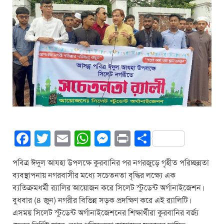
F
T
E
W
M
Pr
S
a
wi
m
h
e
in
h
পবিত্র ঈদুল আযহা উপলক্ষে কুরবানির পর নগরজুড়ে গৃহীত পরিচ্ছন্নতা
c
tt
ail
at
ss
t
ar
ব্যবস্থাপনায় নগরবাসীর মধ্যে সচেতনতা বৃদ্ধির লক্ষ্যে এক
e
er
s
e
e
ব্যতিক্রমধর্মী র‌্যালির আয়োজন করে সিলেট স্টুডেন্ট অর্গানাইজেশন।
b
A
n
বুধবার (৪ জুন) নগরীর বিভিন্ন সড়ক প্রদক্ষিণ করে এই র‌্যালিটি।
এসময় সিলেট স্টুডেন্ট অর্গানাইজেশনের শিক্ষার্থীরা কুরবানির বর্জ্য
o
p
g