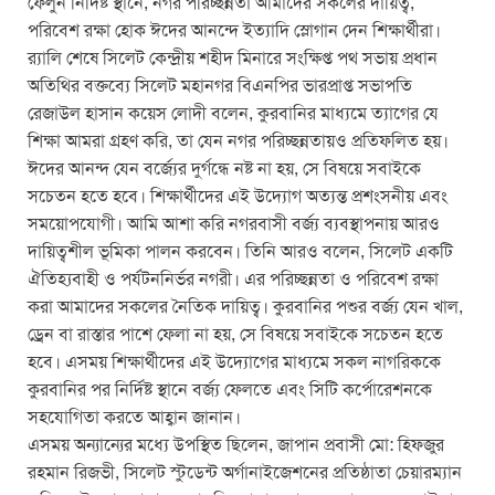
ফেলুন নির্দিষ্ট স্থানে, নগর পরিচ্ছন্নতা আমাদের সকলের দায়িত্ব,
o
p
er
পরিবেশ রক্ষা হোক ঈদের আনন্দে ইত্যাদি স্লোগান দেন শিক্ষার্থীরা।
k
র‌্যালি শেষে সিলেট কেন্দ্রীয় শহীদ মিনারে সংক্ষিপ্ত পথ সভায় প্রধান
অতিথির বক্তব্যে সিলেট মহানগর বিএনপির ভারপ্রাপ্ত সভাপতি
রেজাউল হাসান কয়েস লোদী বলেন, কুরবানির মাধ্যমে ত্যাগের যে
শিক্ষা আমরা গ্রহণ করি, তা যেন নগর পরিচ্ছন্নতায়ও প্রতিফলিত হয়।
ঈদের আনন্দ যেন বর্জ্যের দুর্গন্ধে নষ্ট না হয়, সে বিষয়ে সবাইকে
সচেতন হতে হবে। শিক্ষার্থীদের এই উদ্যোগ অত্যন্ত প্রশংসনীয় এবং
সময়োপযোগী। আমি আশা করি নগরবাসী বর্জ্য ব্যবস্থাপনায় আরও
দায়িত্বশীল ভূমিকা পালন করবেন। তিনি আরও বলেন, সিলেট একটি
ঐতিহ্যবাহী ও পর্যটননির্ভর নগরী। এর পরিচ্ছন্নতা ও পরিবেশ রক্ষা
করা আমাদের সকলের নৈতিক দায়িত্ব। কুরবানির পশুর বর্জ্য যেন খাল,
ড্রেন বা রাস্তার পাশে ফেলা না হয়, সে বিষয়ে সবাইকে সচেতন হতে
হবে। এসময় শিক্ষার্থীদের এই উদ্যোগের মাধ্যমে সকল নাগরিককে
কুরবানির পর নির্দিষ্ট স্থানে বর্জ্য ফেলতে এবং সিটি কর্পোরেশনকে
সহযোগিতা করতে আহ্বান জানান।
এসময় অন্যান্যের মধ্যে উপস্থিত ছিলেন, জাপান প্রবাসী মো: হিফজুর
রহমান রিজভী, সিলেট স্টুডেন্ট অর্গানাইজেশনের প্রতিষ্ঠাতা চেয়ারম্যান