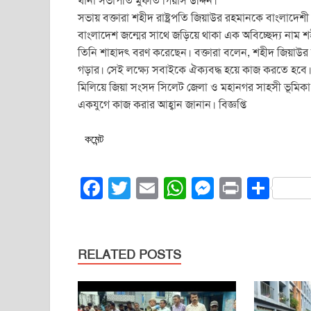
থানা সভাপতি মুফতি গিয়াস উদ্দিন।
সভায় বক্তারা শহীদ রাষ্ট্রপতি জিয়াউর রহমানকে বাংলাদেশ
বাংলাদেশ জন্মের সাথে জড়িয়ে থাকা এক অবিচ্ছেদ্য নাম শহীদ
তিনি শাহাদৎ বরণ করেছেন। বক্তারা বলেন, শহীদ জিয়াউর রহম
গড়ার। সেই লক্ষ্যে সবাইকে ঐক্যবদ্ধ হয়ে কাজ করতে হবে
মিলিয়ে জিয়া সংসদ সিলেট জেলা ও মহানগর সাহসী ভূমি
একযুগে কাজ করার আহ্বান জানান। বিজ্ঞপ্তি
কমেন্ট
F
T
E
W
M
Pr
S
a
wi
m
h
e
in
h
c
tt
ail
at
ss
t
ar
e
er
s
e
e
RELATED POSTS
b
A
n
o
p
g