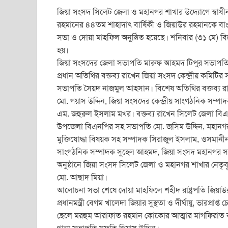
a
wi
m
h
e
in
h
জিয়া সংসদ সিলেট জেলা ও মহানগর শাখার উদ্যোগে স্বাধীনতার
c
tt
ail
at
ss
t
ar
রহমানের ৪৪তম শাহাদাৎ বার্ষিকী ও জিয়াউর রহমানকে বা
e
er
s
e
e
সভা ও দোয়া মাহফিল অনুষ্ঠিত হয়েছে। শনিবার (৩১ মে) ব
b
A
n
হয়।
জিয়া সংসদের জেলা সভাপতি মারুফ আহমদ টিপুর সভাপতিত
o
p
g
প্রধান অতিথির বক্তব্য রাখেন জিয়া সংসদ কেন্দ্রীয় কমিটি
o
p
er
সভাপতি সৈয়দ নাজমুল আহসান। বিশেষ অতিথির বক্তব্য রাখ
k
মো. গয়াস উদ্দিন, জিয়া সংসদের কেন্দ্রীয় সাংগঠনিক সম্প
এম. জহুরুল ইসলাম মখর। বক্তব্য রাখেন সিলেট জেলা বিএ
উপজেলা বিএনপির সহ সভাপতি মো. জসিম উদ্দিন, মহানগর
মুক্তিযোদ্ধা বিষয়ক সহ সম্পাদক সিরাজুল ইসলাম, ওসমান
সাংগঠনিক সম্পাদক সুহেল আহমদ, জিয়া সংসদ মহানগর সদস
অনুষ্ঠানে জিয়া সংসদ সিলেট জেলা ও মহানগর শাখার নেতৃ
মো. আছাদ মিয়া।
আলোচনা সভা শেষে দোয়া মাহফিলে শহীদ রাষ্ট্রপতি জিয়া
প্রধানমন্ত্রী বেগম খালেদা জিয়ার সুস্থতা ও দীর্ঘায়ু, ভারপ্
ছেলে মরহুম আরাফাত রহমান কোকোর আত্মার মাগফিরাত 