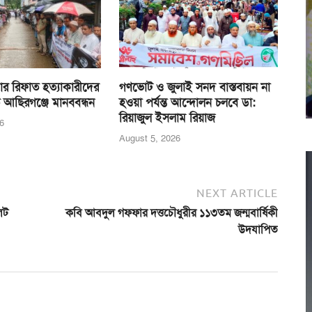
র রিফাত হত্যাকারীদের
গণভোট ও জুলাই সনদ বাস্তবায়ন না
 আছিরগঞ্জে মানববন্ধন
হওয়া পর্যন্ত আন্দোলন চলবে ডা:
রিয়াজুল ইসলাম রিয়াজ
6
August 5, 2026
NEXT ARTICLE
েট
কবি আবদুল গফ্ফার দত্তচৌধুরীর ১১৩তম জন্মবার্ষিকী
উদযাপিত