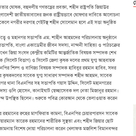
ফ
 ঘোষক, বহুদলীয় গণতন্ত্রের প্রবক্তা, শহীদ রাষ্ট্রপতি জিয়াউর
ংলাদেশী জাতীয়তাবাদের জনক রাষ্ট্রীয়ভাবে ঘোষণার দাবিতে আলোচনা
িকেলে নগরীর দরগাহ গেইটস্থ শহীদ সোলেমান হলে এই সভা অনুষ্ঠিত
্বে ও মহানগর সভাপতি এম. শাহীন আহমদের পরিচালনায় অনুষ্ঠানে
র সভাপতি, বাংলা একাডেমীর জীবন সদস্য, নান্দনী সাহিত্য ও পাঠচক্রের
েন জিয়া সংসদ কেন্দ্রীয় কমিটির আন্তর্জাতিক বিষয়ক সম্পাদক শেখ
াদক (সিলেট বিভাগ) ও সিলেট জেলা কৃষক দলের প্রথম যুগ্ম আহবায়ক
নপির শিল্প ও বাণিজ্য বিষয়ক সম্পাদক হাবিবুর রহমান হাবিব, সদর
 কৃষকদলের সাবেক যুগ্ম সাধারণ সম্পাদক শহীদ আহমদ, সাবেক
ীনগর থানা বিএনপির সহ সভাপতি গয়াস উদ্দিন, সিলেট মহানগরের
্য ওলি হোসেন, কানাইঘাট স্বেচ্ছাসেবক দল নেতা মিজানুর রহমান।
বৃন্দ উপস্থিত ছিলেন। শুরুতে পবিত্র কোরআন থেকে তেলাওয়াত করেন
উর রহমানের রুহের মাগফিরাত কামনা, বিএনপির চেয়ারপারসন সাবেক
রাপ্ত চেয়ারম্যান তারেক রহমানের শারীরিক সুস্থতা এবং শহীদ জিয়ার ছোট
কামনায় বিশেষ দোয়া পরিচালনা করেন খেলাফত মজলিশ বিমানবন্দর