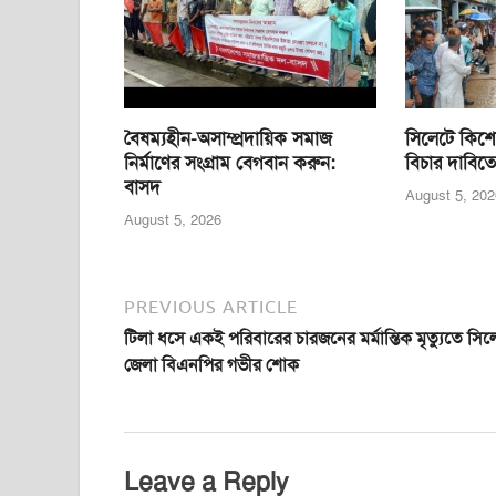
o
p
er
k
বৈষম্যহীন-অসাম্প্রদায়িক সমাজ
সিলেটে কিশো
নির্মাণের সংগ্রাম বেগবান করুন:
বিচার দাবিতে
বাসদ
August 5, 202
August 5, 2026
PREVIOUS ARTICLE
টিলা ধসে একই পরিবারের চারজনের মর্মান্তিক মৃত্যুতে সিল
জেলা বিএনপির গভীর শোক
Leave a Reply