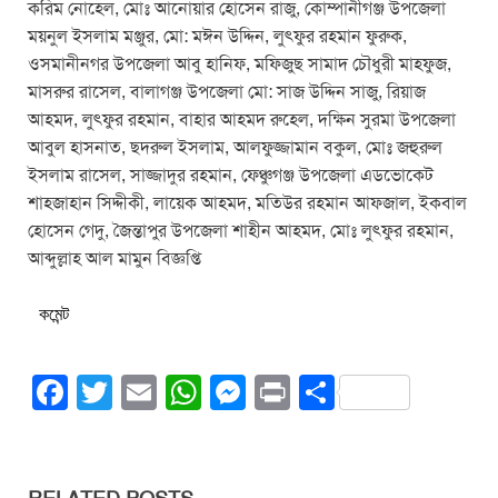
করিম নোহেল, মোঃ আনোয়ার হোসেন রাজু, কোম্পানীগঞ্জ উপজেলা
ময়নুল ইসলাম মঞ্জুর, মো: মঈন উদ্দিন, লুৎফুর রহমান ফুরুক,
ওসমানীনগর উপজেলা আবু হানিফ, মফিজুছ সামাদ চৌধুরী মাহফুজ,
মাসরুর রাসেল, বালাগঞ্জ উপজেলা মো: সাজ উদ্দিন সাজু, রিয়াজ
আহমদ, লুৎফুর রহমান, বাহার আহমদ রুহেল, দক্ষিন সুরমা উপজেলা
আবুল হাসনাত, ছদরুল ইসলাম, আলফুজ্জামান বকুল, মোঃ জহুরুল
ইসলাম রাসেল, সাজ্জাদুর রহমান, ফেঞ্চুগঞ্জ উপজেলা এডভোকেট
শাহজাহান সিদ্দীকী, লায়েক আহমদ, মতিউর রহমান আফজাল, ইকবাল
হোসেন গেদু, জৈন্তাপুর উপজেলা শাহীন আহমদ, মোঃ লুৎফুর রহমান,
আব্দুল্লাহ আল মামুন বিজ্ঞপ্তি
কমেন্ট
F
T
E
W
M
Pr
S
a
wi
m
h
e
in
h
c
tt
ail
at
ss
t
ar