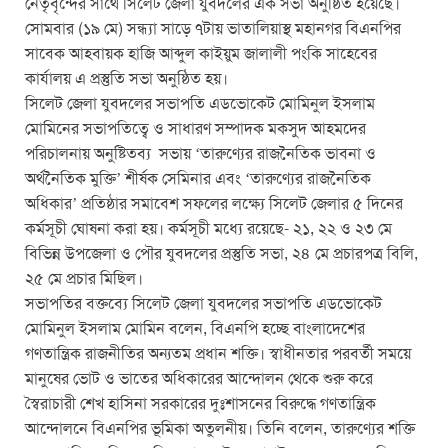
নেতৃবৃন্দের সাথে সিলেট জেলা যুবদলের এক সভা অনুষ্ঠিত হয়েছে।
o
p
er
সোমবার (১৯ মে) সন্ধ্যা সাড়ে ৭টায় ভাতালিয়াস্থ মহানগর বিএনপির
k
সাবেক আহবায়ক হাজি আব্দুল কাইয়ুম জালালী পংকি সাহেবের
কার্যালয় এ প্রস্তুতি সভা অনুষ্ঠিত হয়।
সিলেট জেলা যুবদলের সভাপতি এডভোকেট মোমিনুল ইসলাম
মোমিনের সভাপতিত্বে ও সাধারণ সম্পাদক মকসুদ আহমদের
পরিচালনায় অনুষ্টিতব্য সভায় ‘তারুণ্যের রাজনৈতিক ভাবনা ও
অর্থনৈতিক মুক্তি’ শীর্ষক সেমিনার এবং ‘তারুণ্যের রাজনৈতিক
অধিকার’ প্রতিষ্ঠার সমাবেশ সফলের লক্ষ্যে সিলেট জেলার ৫ দিনের
কর্মসূচী ঘোষনা করা হয়। কর্মসূচী মধ্যে রয়েছে- ২১, ২২ ও ২৩ মে
বিভিন্ন উপজেলা ও পৌর যুবদলের প্রস্তুতি সভা, ২৪ মে প্রচারপত্র বিলি,
২৫ মে প্রচার মিছিল।
সভাপতির বক্তব্যে সিলেট জেলা যুবদলের সভাপতি এডভোকেট
মোমিনুল ইসলাম মোমিন বলেন, বিএনপি হচ্ছে বাংলাদেশের
গণতান্ত্রিক রাজনীতির অন্যতম প্রধান শক্তি। স্বাধীনতার পরবর্তী সময়ে
মানুষের ভোট ও ভাতের অধিকারের আন্দোলন থেকে শুরু করে
স্বৈরাচারী শেখ হাসিনা সরকারের দুঃশাসনের বিরুদ্ধে গণতান্ত্রিক
আন্দোলনে বিএনপির ভূমিকা অতুলনীয়। তিনি বলেন, তারুণ্যের শক্তি