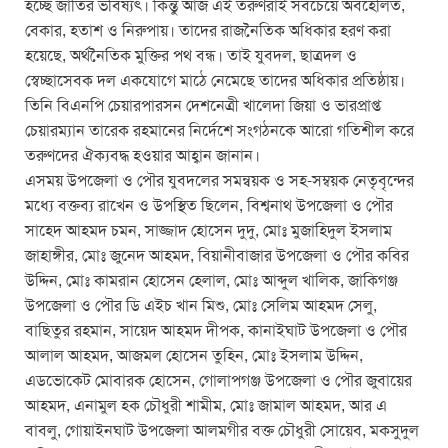
হচ্ছে জাতির ভবিষ্যৎ। কিন্তু আজ এই তরুণরাই সবচেয়ে অবহেলিত,
বেকার, হতাশ ও নিরুপায়। তাদের রাজনৈতিক অধিকার হরণ করা
হয়েছে, অর্থনৈতিক মুক্তির পথ বন্ধ। তাই যুবদল, ছাত্রদল ও
স্বেচ্ছাসেবক দল একযোগে মাঠে নেমেছে তাদের অধিকার প্রতিষ্ঠায়।
তিনি বিএনপি চেয়ারপারসন দেশনেত্রী খালেদা জিয়া ও ভারপ্রাপ্ত
চেয়ারম্যান তারেক রহমানের নির্দেশে সংগঠনকে আরো গতিশীল করে
তরুণদের ঐক্যবদ্ধ হওয়ার আহ্বান জানান।
এসময় উপজেলা ও পৌর যুবদলের সমন্বয়ক ও সহ-সম্বয়ক নেতৃবৃন্দের
মধ্যে বক্তব্য রাখেন ও উপস্থিত ছিলেন, বিশ্বনাথ উপজেলা ও পৌর
সাহেদ আহমদ চমন, সাজ্জাদ হোসেন দুদু, মোঃ মুজাহিদুল ইসলাম
জাহাঙ্গীর, মোঃ জুনেদ আহমদ, বিয়ানীবাজার উপজেলা ও পৌর কবির
উদ্দিন, মোঃ কামরান হোসেন হেলাল, মোঃ আব্দুল খালিক, জাকিগঞ্জ
উপজেলা ও পৌর ডি এইচ খান মিশু, মোঃ সেলিম আহমদ সেলু,
বাছিতুর রহমান, সায়েদ আহমদ দীপক, কানাইঘাট উপজেলা ও পৌর
আলাল আহমদ, আজমল হোসেন তুহিন, মোঃ ইসলাম উদ্দিন,
এডভোকেট মোবারক হোসেন, গোলাপগঞ্জ উপজেলা ও পৌর জুবায়ের
আহমদ, এনামুল হক চৌধুরী শামীম, মোঃ জামাল আহমদ, আর এ
বাবলু, গোয়াইনঘাট উপজেলা আলমগীর বক্ত চৌধুরী সোয়েব, মকসুদুল