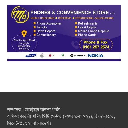
সম্পাদক : মোহাম্মদ বাদশা গাজী
অফিস: কাকলী শপিং সিটি সেন্টার (পঞ্চম তলা ৫০১), জিন্দাবাজার,
সিলেট-৩১০০, বাংলাদেশ।