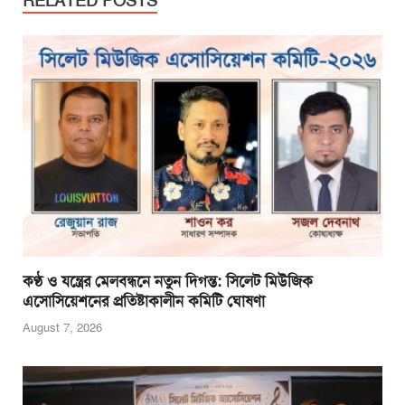
e
er
s
e
e
RELATED POSTS
b
A
n
o
p
g
o
p
er
k
কণ্ঠ ও যন্ত্রের মেলবন্ধনে নতুন দিগন্ত: সিলেট মিউজিক
এসোসিয়েশনের প্রতিষ্টাকালীন কমিটি ঘোষণা
August 7, 2026