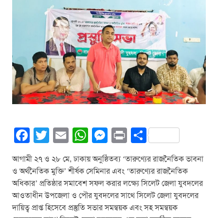
F
T
E
W
M
Pr
S
a
wi
m
h
e
in
h
আগামী ২৭ ও ২৮ মে, ঢাকায় অনুষ্ঠিতব্য ‘তারুণ্যের রাজনৈতিক ভাবনা
c
tt
ail
at
ss
t
ar
ও অর্থনৈতিক মুক্তি’ শীর্ষক সেমিনার এবং ‘তারুণ্যের রাজনৈতিক
e
er
s
e
e
অধিকার’ প্রতিষ্ঠার সমাবেশ সফল করার লক্ষ্যে সিলেট জেলা যুবদলের
b
A
n
আওতাধীন উপজেলা ও পৌর যুবদলের সাথে সিলেট জেলা যুবদলের
দায়িত্ব প্রাপ্ত হিসেবে প্রস্তুতি সভার সমন্বয়ক এবং সহ সমন্বয়ক
o
p
g