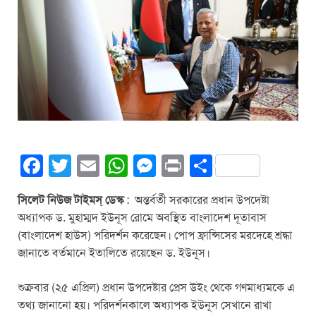
F
T
E
W
M
Pr
S
a
wi
m
h
e
in
h
সিলেট নিউজ টাইমস্ ডেস্ক
: অন্তর্বর্তী সরকারের প্রধান উপদেষ্টা
c
tt
ail
at
ss
t
ar
অধ্যাপক ড. মুহাম্মদ ইউনূস রোমে অবস্থিত বাংলাদেশ দূতাবাস
e
er
s
e
e
(বাংলাদেশ হাউস) পরিদর্শন করেছেন। পোপ ফ্রান্সিসের মরদেহে শ্রদ্ধা
b
A
n
জানাতে বর্তমানে ইতালিতে রয়েছেন ড. ইউনূস।
o
p
g
শুক্রবার (২৫ এপ্রিল) প্রধান উপদেষ্টার প্রেস উইং থেকে গণমাধ্যমকে এ
o
p
er
তথ্য জানানো হয়। পরিদর্শনকালে অধ্যাপক ইউনূস সেখানে রাখা