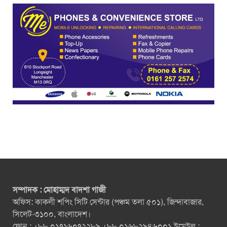
সম্পাদক : মোহাম্মদ বাদশা গাজী
অফিস: কাকলী শপিং সিটি সেন্টার (পঞ্চম তলা ৫০১), জিন্দাবাজার,
সিলেট-৩১০০, বাংলাদেশ।
ফোন : +৮৮ ০১৭১৬০৭২২৮৯ +৮৮ ০১৬৮২৯৪৬০০১ ইমেইল :