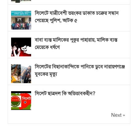
সিলেটে যাত্রীবেশী ভয়ংকর ডাকাত চক্রের সন্ধান
পেয়েছে পুলিশ, আটক ৫
বাবা ব্যস্ত মালিকের পুকুর পাহারায়, মালিক ব্যস্ত
মেয়েকে ধর্ষণে
সিলেটের বিছানাকান্দিতে পানিতে ডুবে নারায়ণগঞ্জে
যুবকের মৃত্যু
সিলেট ছাত্রদল কি অভিভাবকহীন?
Next »