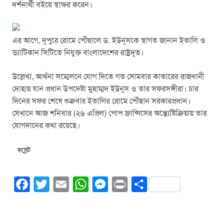
k
দর্শনার্থী বইয়ে স্বাক্ষর করেন।
এর আগে, দুপুরে রোমে পৌঁছালে ড. ইউনূসকে স্বাগত জানান ইতালি ও
ভ্যাটিকান সিটিতে নিযুক্ত বাংলাদেশের রাষ্ট্রদূত।
উল্লেখ্য, আর্থনা সম্মেলনে যোগ দিতে গত সোমবার কাতারের রাজধানী
দোহায় যান প্রধান উপদেষ্টা মুহাম্মদ ইউনূস ও তার সফরসঙ্গীরা। চার
দিনের সফর শেষে শুক্রবার ইতালির রোমে পৌঁছান সরকারপ্রধান।
সেখানে আজ শনিবার (২৬ এপ্রিল) পোপ ফ্রান্সিসের অন্ত্যেষ্টিক্রিয়ায় তার
যোগদানের কথা রয়েছে।
কমেন্ট
F
T
E
W
M
Pr
S
a
wi
m
h
e
in
h
c
tt
ail
at
ss
t
ar