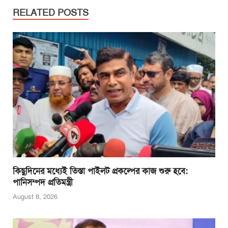
e
er
s
e
e
RELATED POSTS
b
A
n
o
p
g
o
p
er
k
কিছুদিনের মধ্যেই তিস্তা পাইলট প্রকল্পের কাজ শুরু হবে:
পানিসম্পদ প্রতিমন্ত্রী
August 8, 2026