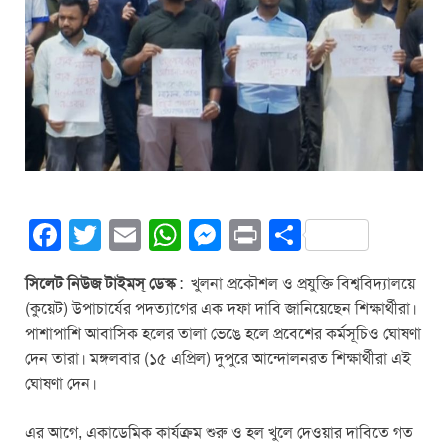
F
T
E
W
M
Pr
S
a
wi
m
h
e
in
h
সিলেট নিউজ টাইমস্ ডেস্ক
: খুলনা প্রকৌশল ও প্রযুক্তি বিশ্ববিদ্যালয়ে
c
tt
ail
at
ss
t
ar
(কুয়েট) উপাচার্যের পদত্যাগের এক দফা দাবি জানিয়েছেন শিক্ষার্থীরা।
e
er
s
e
e
পাশাপাশি আবাসিক হলের তালা ভেঙে হলে প্রবেশের কর্মসূচিও ঘোষণা
b
A
n
দেন তারা। মঙ্গলবার (১৫ এপ্রিল) দুপুরে আন্দোলনরত শিক্ষার্থীরা এই
ঘোষণা দেন।
o
p
g
o
p
er
এর আগে, একাডেমিক কার্যক্রম শুরু ও হল খুলে দেওয়ার দাবিতে গত