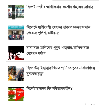
সিলেট নগরীর আখালিয়ায় কিশোর গ্যং এর দৌরাত্ব
সিলেটে যাত্রীবেশী ভয়ংকর ডাকাত চক্রের সন্ধান
পেয়েছে পুলিশ, আটক ৫
বাবা ব্যস্ত মালিকের পুকুর পাহারায়, মালিক ব্যস্ত
মেয়েকে ধর্ষণে
সিলেটের বিছানাকান্দিতে পানিতে ডুবে নারায়ণগঞ্জে
যুবকের মৃত্যু
সিলেট ছাত্রদল কি অভিভাবকহীন?
Next »