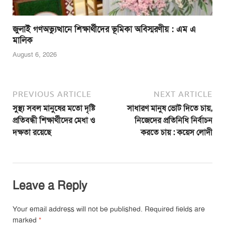
জুলাই গণঅভ্যুত্থানে শিক্ষার্থীদের ভূমিকা অবিস্মরণীয় : এম এ
মালিক
August 6, 2026
PREVIOUS ARTICLE
NEXT ARTICLE
সুস্থ্য সবল মানুষের মতো দৃষ্টি
সাধারণ মানুষ ভোট দিতে চায়,
প্রতিবন্ধী শিক্ষার্থীদের মেধা ও
নিজেদের প্রতিনিধি নির্বাচন
দক্ষতা রয়েছে
করতে চায় : কয়েস লোদী
Leave a Reply
Your email address will not be published.
Required fields are
marked
*