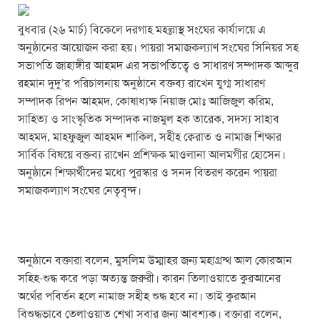
o
p
er
k
বুধবার (২৬ মার্চ) বিকেলে দরগাহ মহল্লাস্থ সংঘের কার্যালয়ে এ
অনুষ্ঠানের আয়োজন করা হয়। পায়রা সমাজকল্যাণ সংঘের সিনিয়র সহ
সভাপতি জাহাঙ্গীর আহমদ এর সভাপতিত্বে ও সাধারণ সম্পাদক আব্দুর
রহমান দুদু’র পরিচালনায় অনুষ্ঠানে বক্তব্য রাখেন যুগ্ম সাধারণ
সম্পাদক রিপন আহমদ, কোষাধ্যক্ষ নিয়াজ মোঃ আজিজুল করিম,
সাহিত্য ও সাংস্কৃতিক সম্পাদক নাজমুল হক তারেক, সদস্য সাহাব
আহমদ, মাহফুজুল আহমদ শাকিল, সহীহ ক্বেরাত ও নামাজ শিক্ষার
সার্বিক বিষয়ে বক্তব্য রাখেন প্রশিক্ষক মাওলানা আলমগীর হোসেন।
অনুষ্ঠানে শিক্ষার্থীদের মধ্যে পুরস্কার ও সনদ বিতরণ করেন পায়রা
সমাজকল্যাণ সংঘের নেতৃবৃন্দ।
অনুষ্ঠানে বক্তারা বলেন, মুসলিম উম্মাহর জন্য মহাগ্রন্থ আল কোরআন
সহিহ-শুদ্ধ করে পড়া অত্যন্ত জরুরী। কারন তিলাওয়াতে কুরআনের
অর্থের পবির্তন হলে নামাজ সহীহ শুদ্ধ হবে না। তাই কুরআন
বিশুদ্ধভাবে তেলাওয়াত শেখা সবার জন্য আবশ্যক। বক্তারা বলেন,