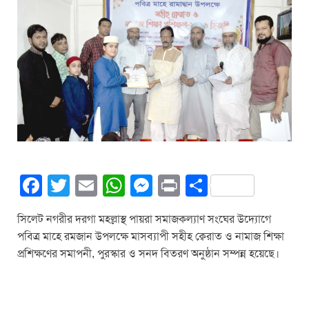
F
T
E
W
M
Pr
S
a
wi
m
h
e
in
h
সিলেট নগরীর দরগা মহল্লাস্থ পায়রা সমাজকল্যাণ সংঘের উদ্যোগে
c
tt
ail
at
ss
t
ar
পবিত্র মাহে রমজান উপলক্ষে মাসব্যাপী সহীহ ক্বেরাত ও নামাজ শিক্ষা
e
er
s
e
e
প্রশিক্ষণের সমাপনী, পুরস্কার ও সনদ বিতরণ অনুষ্ঠান সম্পন্ন হয়েছে।
b
A
n
o
p
g