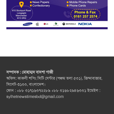
সম্পাদক : মোহাম্মদ বাদশা গাজী
অফিস: কাকলী শপিং সিটি সেন্টার (পঞ্চম তলা ৫০১), জিন্দাবাজার,
সিলেট-৩১০০, বাংলাদেশ।
ফোন : +৮৮ ০১৭১৬০৭২২৮৯ +৮৮ ০১৬৮২৯৪৬০০১ ইমেইল :
sylhetnewstimesbd@gmail.com