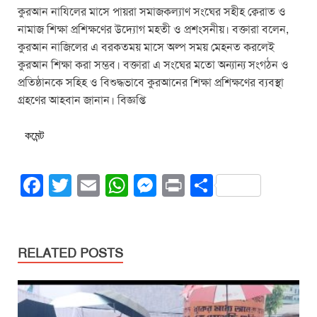
কুরআন নাযিলের মাসে পায়রা সমাজকল্যাণ সংঘের সহীহ ক্বেরাত ও
নামাজ শিক্ষা প্রশিক্ষণের উদ্যোগ মহতী ও প্রশংসনীয়। বক্তারা বলেন,
কুরআন নাজিলের এ বরকতময় মাসে অল্প সময় মেহনত করলেই
কুরআন শিক্ষা করা সম্ভব। বক্তারা এ সংঘের মতো অন্যান্য সংগঠন ও
প্রতিষ্ঠানকে সহিহ ও বিশুদ্ধভাবে কুরআনের শিক্ষা প্রশিক্ষণের ব্যবস্থা
গ্রহণের আহবান জানান। বিজ্ঞপ্তি
কমেন্ট
F
T
E
W
M
Pr
S
a
wi
m
h
e
in
h
c
tt
ail
at
ss
t
ar
e
er
s
e
e
RELATED POSTS
b
A
n
o
p
g