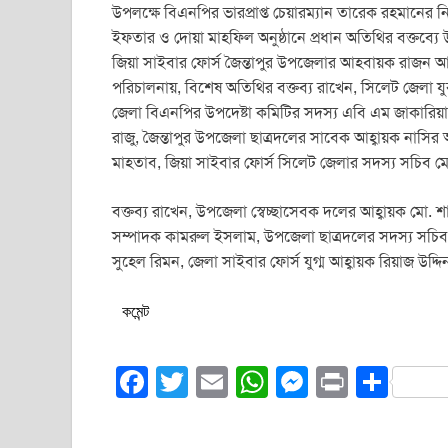
উপলক্ষে বিএনপির ভারপ্রাপ্ত চেয়ারম্যান তারেক রহমানের ন
ইফতার ও দোয়া মাহফিল অনুষ্ঠানে প্রধান অতিথির বক্তব্য
জিয়া সাইবার ফোর্স জৈন্তাপুর উপজেলার আহবায়ক রাজন 
পরিচালনায়, বিশেষ অতিথির বক্তব্য রাখেন, সিলেট জেলা
জেলা বিএনপির উপদেষ্টা কমিটির সদস্য এবি এম জাকারি
রাজু, জৈন্তাপুর উপজেলা ছাত্রদলের সাবেক আহ্বায়ক নাসির 
মাহতাব, জিয়া সাইবার ফোর্স সিলেট জেলার সদস্য সচিব ম
বক্তব্য রাখেন, উপজেলা স্বেচ্ছাসেবক দলের আহ্বায়ক মো
সম্পাদক কামরুল ইসলাম, উপজেলা ছাত্রদলের সদস্য সচিব
সুহেল রিমন, জেলা সাইবার ফোর্স যুগ্ম আহ্বায়ক রিয়াজ উদ্দি
কমেন্ট
F
T
E
W
M
Pr
S
a
wi
m
h
e
in
h
c
tt
ail
at
ss
t
ar