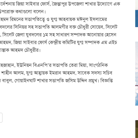
ির্দেশনায় জিয়া সাইবার ফোর্স, জৈন্তাপুর উপজেলা শাখার উদ্যোগে এক
ে উপরোক্ত কথাগুলো বলেন।
আহমদ রিমনের সভাপতিত্বে ও যুগ্ম আহবায়ক মঈনুল ইসলামের
 যুবদলের সিনিয়র সহ সভাপতি আলমগীর বক্ত চৌধুরী সোয়েব, সিলেট
য়া, সিলেট জেলা যুবদলের ১ম সহ সাধারণ সম্পাদক আনোয়ার হেসেন
আহমদ, জিয়া সাইবার ফোর্স কেন্দ্রীয় কমিটির যুগ্ম সম্পাদক এম এইচ
োস্তাক আহমদ চৌধুরীর।
. শাহজাহান, ইউনিয়ন বিএনপি’র সভাপতি তেরা মিয়া, সাংগঠনিক
 শাহীন আলম, যুগ্ম আহ্বায়ক ইমরান আহমদ, সাবেক সদস্য সচিব
ন বাবুল, গোয়াইনঘাট শাখার সভাপতি জসিম উদ্দিন প্রমুখ। বিজ্ঞপ্তি