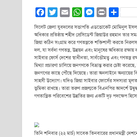
F
T
E
W
M
Pr
S
a
wi
m
h
e
in
h
সিলেট জেলা যুবদলের সভাপতি এডভোকেট মোমিনুল ইসলাম 
c
tt
ail
at
ss
t
ar
অধিকার প্রতিষ্ঠায় শহীদ প্রেসিডেন্ট জিয়াউর রহমান তার 
e
er
s
e
e
জিয়া কঠিন সংগ্রাম করে গণতন্ত্রকে শক্তিশালী করতে নি
b
A
n
দল, যা সর্বদা গণতন্ত্র, উন্নয়ন এবং মানুষের অধিকার রক্ষ
সাইবার ফোর্স দেশের স্বাধীনতা, সার্বভৌমত্ব এবং গণতন্ত্র র
o
p
g
মিথ্যা প্রচারণা চালিয়ে জনগণকে বিভ্রান্ত করার চেষ্টা কর
o
p
er
জনগণের কাছে পৌঁছে দিয়েছে। তারা অনলাইনে অন্যায়ের বির
k
সাহসী উদ্যোগ। যদিও জিয়া সাইবার ফোর্সের সদস্যরা মূলত ডি
ভূমিকা রাখছে। তারা তরুণ প্রজন্মকে বিএনপির আদর্শে উদ্বুদ
গণতান্ত্রিক পরিবেশের উন্নতির জন্য একটি দৃঢ় পদক্ষেপ হিস
তিনি শনিবার (২২ মার্চ) সাবেক তিনবারের প্রধানমন্ত্রী দেশ