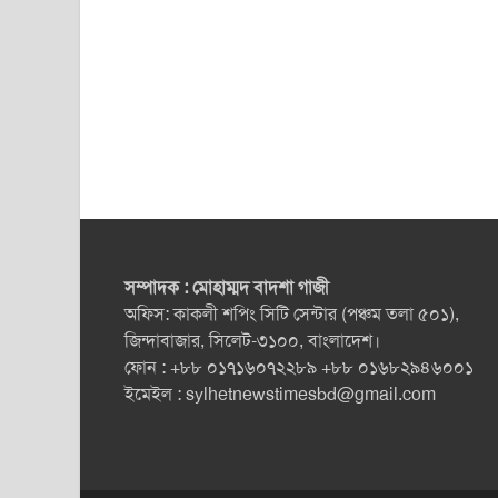
সম্পাদক : মোহাম্মদ বাদশা গাজী
অফিস: কাকলী শপিং সিটি সেন্টার (পঞ্চম তলা ৫০১),
জিন্দাবাজার, সিলেট-৩১০০, বাংলাদেশ।
ফোন : +৮৮ ০১৭১৬০৭২২৮৯ +৮৮ ০১৬৮২৯৪৬০০১
ইমেইল :
sylhetnewstimesbd@gmail.com