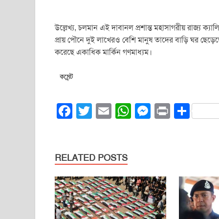
উল্লেখ্য, চলমান এই দাবানল প্রশান্ত মহাসাগরীয় রাজ্য ক
প্রায় পৌনে দুই লাখেরও বেশি মানুষ তাদের বাড়ি ঘর ছেড়েছ
করেছে একাধিক মার্কিন গণমাধ্যম।
কমেন্ট
F
T
E
W
M
Pr
S
a
wi
m
h
e
in
h
c
tt
ail
at
ss
t
ar
e
er
s
e
e
RELATED POSTS
b
A
n
o
p
g
o
p
er