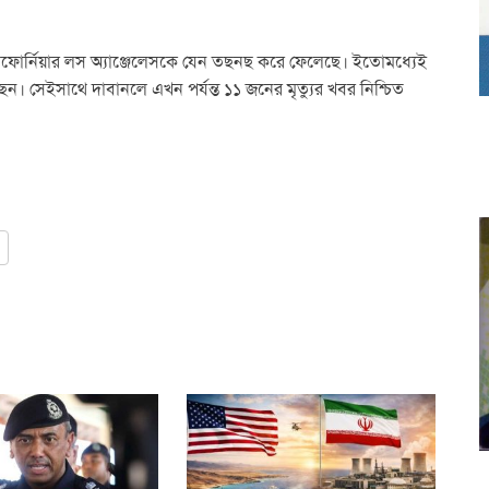
্যালিফোর্নিয়ার লস অ্যাঞ্জেলেসকে যেন তছনছ করে ফেলেছে। ইতোমধ্যেই
েন। সেইসাথে দাবানলে এখন পর্যন্ত ১১ জনের মৃত্যুর খবর নিশ্চিত