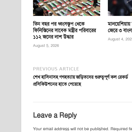
k
তিন বছর পর ধ্বংসস্তূপ থেকে
মালয়েশিয়ায় স
ফিলিস্তিনের সাবেক মন্ত্রীর পরিবারের
জেরে ৩ বাংল
১১২ জনের লাশ উদ্ধার
August 4, 202
August 5, 2026
PREVIOUS ARTICLE
শেখ হাসিনাসহ গণহত্যায় জড়িতদের গুরুত্বপূর্ণ কল রেকর্ড
প্রসিকিউশনের হাতে পেয়েছে
Leave a Reply
Your email address will not be published.
Required f