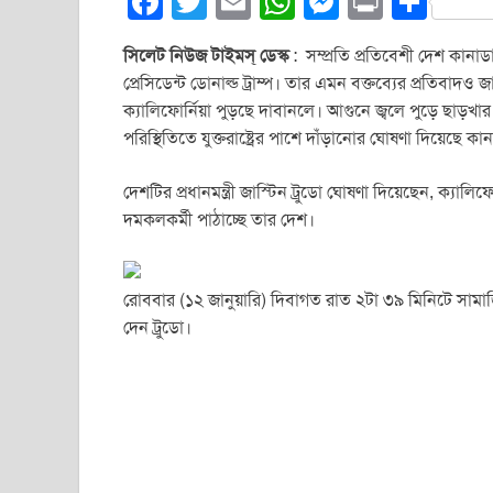
F
T
E
W
M
Pr
S
a
wi
m
h
e
in
h
সিলেট নিউজ টাইমস্ ডেস্ক
: সম্প্রতি প্রতিবেশী দেশ কানাডাক
c
tt
ail
at
ss
t
ar
প্রেসিডেন্ট ডোনাল্ড ট্রাম্প। তার এমন বক্তব্যের প্রতিবাদও জ
e
er
s
e
e
ক্যালিফোর্নিয়া পুড়ছে দাবানলে। আগুনে জ্বলে পুড়ে ছাড়খ
b
A
n
পরিস্থিতিতে যুক্তরাষ্ট্রের পাশে দাঁড়ানোর ঘোষণা দিয়েছে কা
o
p
g
দেশটির প্রধানমন্ত্রী জাস্টিন ট্রুডো ঘোষণা দিয়েছেন, ক্যাল
o
p
er
দমকলকর্মী পাঠাচ্ছে তার দেশ।
k
রোববার (১২ জানুয়ারি) দিবাগত রাত ২টা ৩৯ মিনিটে সামা
দেন ট্রুডো।