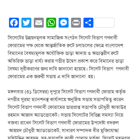
F
T
E
W
M
Pr
S
a
wi
m
h
e
in
h
সিলেটের উন্নয়নমূলক সামাজিক সংগঠন সিলেট বিভাগ গণদাবী
c
tt
ail
at
ss
t
ar
ফোরামের পক্ষ থেকে আন্তর্জাতিক রুটে চলাচলের ক্ষেত্রে বাংলাদেশ
e
er
s
e
e
বিমানের বৈষম্যমূলক অযৌক্তিক ভাড়া আদায় ও অভ্যন্তরীণ রুটে
b
A
n
অতিরিক্ত ভাড়া ধার্য্য করায় গভীর উদ্বেগ প্রকাশ করে বিমানের ভাড়া
বৈষম্য দূরীকরণের জন্য দাবি জানানো হয়েছে। সিলেট বিভাগ গণদাবী
o
p
g
ফোরামের এক জরুরী সভায় এ দাবি জানানো হয়।
o
p
er
k
মঙ্গলবার (৩১ ডিসেম্বর) দুপুরে সিলেট বিভাগ গণদাবী ফোরাম কর্তৃক
নগরীর সুরমা ম্যানশনস্থ কার্যালয়ে অনুষ্ঠিত সভায় সভাপতিত্ব করেন
সিলেট বিভাগ গণদাবী ফোরামের ভারপ্রাপ্ত সভাপতি চৌধুরী আতাউর
রহমান আজাদ অ্যাডভোকেট। সভায় সিলেটের বিভিন্ন সমস্যা নিয়ে
বক্তব্য রাখেন সিলেট বিভাগ গণদাবী ফোরামের উপদেষ্টা বদরুল
আহমদ চৌধুরী অ্যাডভোকেট, সাধারণ সম্পাদক বীর মুক্তিযোদ্ধা
মহিউদ্দিন আহমদ, সহ-সভাপতি কাজী গোলাম মর্তুজা, সিলেট মহানগর