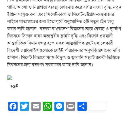
শিকার হচ্ছেন। এহেন অবস্থা নিরসনে বিদ্যমান ট্রেনগুলোতে পর্যাপ্ত
পানি, আলো ও নিরাপত্তা ব্যবস্থা জোরদার করে বগির সংখ্যা বৃদ্ধি, নতুন
ইঞ্জিন সংযুক্ত করা এবং সিলেট-ঢাকা ও সিলেট-চট্টগ্রাম-কক্সবাজার
লাইনে যাতায়াতের জন্য ইতোপূর্বে অনুমোদিত ২টি নতুন ট্রেন চালু
করার দাবি জানান। বক্তারা বাংলাদেশ বিমানের ভাড়া বৈষম্য ও দুর্ভোগ
নিরসনে সিলেট-ঢাকা অভ্যন্তরীন ফ্লাইট বৃদ্ধি এবং সিলেট ওসমানী
আন্তর্জাতিক বিমানবন্দর হতে সকল আন্তর্জাতিক রুটে চলাচলকারী
বিদেশী এয়ারলাইন্সগুলোকে ফ্লাইট পরিচালনার অনুমতি প্রদানের দাবি
জানান। সিলেট বিভাগে গ্যাস-বিদ্যুৎ ও জ্বালানি সংকট জরুরী ভিত্তিতে
নিরসনের জন্য বক্তাগণ সরকারের কাছে দাবি জানান।
কমেন্ট
F
T
E
W
M
Pr
S
a
wi
m
h
e
in
h
c
tt
ail
at
ss
t
ar