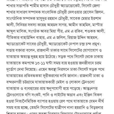
শাখার সভাপতি শামীম হাসান চৌধুরী অ্যাডভোকেট, সিলেট জেলা
শাখার সাধারণ সম্পাদক সাংবাদিক চৌধুরী দেলওয়ার হোসেন জিলন,
সাংগঠনিক সম্পাদক মাসুদুর রহমান চৌধুরী, সাবেক মেম্বার ইরশাদ
আলী, সিনিয়র সদস্য কয়েছ আহমদ সাগর, আমীন তাহমিদ, মাস্টার
আব্দুল মালিক, সংগঠক আবর মিয়া পীর, এম এ রকিব, শওকত আলী,
গীতিকার বাহাউদ্দিন বাহার, এম এ জলিল, রিয়াজ উদ্দিন আহমদ,
অ্যাডভোকেট সাবের চৌধুরী, অ্যাডভোকেট নেপাল চন্দ্র চন্দ প্রমুখ।
সভায় বক্তারা বলেন, রাজধানী ঢাকার সাথে সিলেটের যোগাযোগ ও
যাতায়াত অত্যন্ত দূরূহ হয়ে উঠেছে। সড়ক পথে সিলেট থেকে ঢাকায়
যাতায়াতে কমপক্ষে ১০-১১ ঘন্টা সময় ব্যয় হওয়ায় জনজীবনে চরম
দুর্ভোগ দেখা দিয়েছে। এহেন অবস্থা নিরসনে ঢাকা-সিলেট সড়ক পথে
যাতায়াতের প্রতিবন্ধকতা দূরীকরণের দাবি জানান। রাজধানী ঢাকা ও
বন্দরনগরী চট্টগ্রামে যাতায়াতকারী মেইল ও লোকাল ট্রেনগুলো
যাতায়াত ও ব্যবহারের প্রায় অনুপযোগী হয়ে পড়েছে। আন্তঃনগর
ট্রেনগুলোতে বগি সংকট, পানি ও লাইটের অভাব এবং ইঞ্জিন বিকল
হওয়া নিত্যনৈমিত্তিক ব্যাপার হওয়ায় রেল পথে যাতায়াতে যেমন দীর্ঘ
সময় ব্যয় হচ্ছে, তেমনি সিলেটের যাত্রীগণ নানা হয়রানি ও বিড়ম্বনার