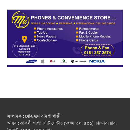
সম্পাদক : মোহাম্মদ বাদশা গাজী
অফিস: কাকলী শপিং সিটি সেন্টার (পঞ্চম তলা ৫০১), জিন্দাবাজার,