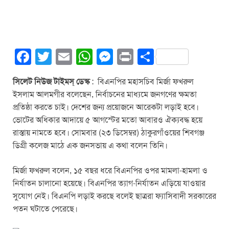
F
T
E
W
M
Pr
S
a
wi
m
h
e
in
h
সিলেট নিউজ টাইমস্ ডেস্ক
: বিএনপির মহাসচিব মির্জা ফখরুল
c
tt
ail
at
ss
t
ar
ইসলাম আলমগীর বলেছেন, নির্বাচনের মাধ্যমে জনগণের ক্ষমতা
e
er
s
e
e
প্রতিষ্ঠা করতে চাই। দেশের জন্য প্রয়োজনে আরেকটা লড়াই হবে।
b
A
n
ভোটের অধিকার আদায়ে ৫ আগস্টের মতো আবারও ঐক্যবদ্ধ হয়ে
রাস্তায় নামতে হবে। সোমবার (২৩ ডিসেম্বর) ঠাকুরগাঁওয়ের শিবগঞ্জ
o
p
g
ডিগ্রী কলেজ মাঠে এক জনসভায় এ কথা বলেন তিনি।
o
p
er
k
মির্জা ফখরুল বলেন, ১৫ বছর ধরে বিএনপির ওপর মামলা-হামলা ও
নির্যাতন চালানো হয়েছে। বিএনপির ত্যাগ-নির্যাতন এড়িয়ে যাওয়ার
সুযোগ নেই। বিএনপি লড়াই করছে বলেই ছাত্ররা ফ্যাসিবাদী সরকারের
পতন ঘটাতে পেরেছে।