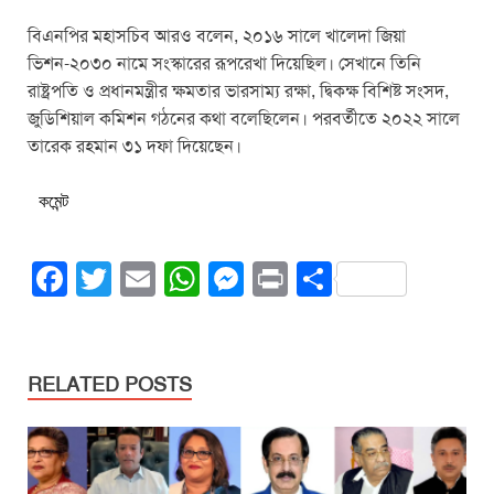
বিএনপির মহাসচিব আরও বলেন, ২০১৬ সালে খালেদা জিয়া
ভিশন-২০৩০ নামে সংস্কারের রূপরেখা দিয়েছিল। সেখানে তিনি
রাষ্ট্রপতি ও প্রধানমন্ত্রীর ক্ষমতার ভারসাম্য রক্ষা, দ্বিকক্ষ বিশিষ্ট সংসদ,
জুডিশিয়াল কমিশন গঠনের কথা বলেছিলেন। পরবর্তীতে ২০২২ সালে
তারেক রহমান ৩১ দফা দিয়েছেন।
কমেন্ট
F
T
E
W
M
Pr
S
a
wi
m
h
e
in
h
c
tt
ail
at
ss
t
ar
e
er
s
e
e
RELATED POSTS
b
A
n
o
p
g
o
p
er