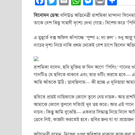
F
T
E
W
M
Pr
S
a
wi
m
h
e
in
h
বিনোদন ডেস্ক:
বলিউড অভিনেত্রী রাশমিকা মান্দানা সিনেমাপ
c
tt
ail
at
ss
t
ar
তাকে বেশ কিছু সাহসী দৃশ্যে দেখা গেছে। বিশেষ করে ‘পিল
e
er
s
e
e
b
A
n
এ মুহূর্তে বক্স অফিস কাঁপাচ্ছে ‘পুষ্পা ২: দ্য রুল’। শুধু
নাচের দৃশ্য নিয়ে নাকি প্রথম থেকেই বেশ চাপে ছিলেন অভ
o
p
g
o
p
er
k
রাশমিকা বলেন, ছবি মুক্তির ক’দিন আগে ‘পিলিং’ গানের শু
গানটিও যে ছবিতে থাকবে এবং তার শুটিং করতে হবে— এট
আমি আঁতকে উঠি। ভাবছিলাম— কী হচ্ছে এ দুনিয়ায়! আমাকে
ছবিতে প্রায়ই নায়িকাকে কোলে তুলে নেয় নায়ক। আর রাশমি
আমাকে কোলে তুললে সত্যিই খুব ভয় করে। আর এই গানে 
নাচব। কিন্তু আমি বুঝেছি— একবার সিদ্ধান্ত নিয়ে নিল
ভেবে নিই, কাজটা করতেই হবে। ছবির জন্য যা যা প্রয়োজ
অভিনেত্রী বলেন, নিজের ওপর অবিশ্বাস থাকলে কাজ করা 