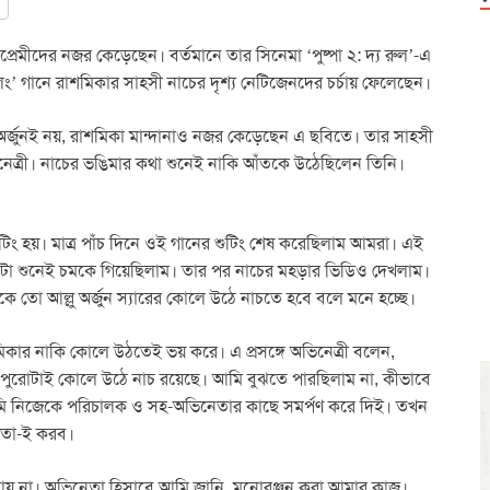
্রেমীদের নজর কেড়েছেন। বর্তমানে তার সিনেমা ‘পুষ্পা ২: দ্য রুল’-এ
িং’ গানে রাশমিকার সাহসী নাচের দৃশ্য নেটিজেনদের চর্চায় ফেলেছেন।
 আল্লু অর্জুনই নয়, রাশমিকা মান্দানাও নজর কেড়েছেন এ ছবিতে। তার সাহসী
িনেত্রী। নাচের ভঙিমার কথা শুনেই নাকি আঁতকে উঠেছিলেন তিনি।
টিং হয়। মাত্র পাঁচ দিনে ওই গানের শুটিং শেষ করেছিলাম আমরা। এই
া শুনেই চমকে গিয়েছিলাম। তার পর নাচের মহড়ার ভিডিও দেখলাম।
 তো আল্লু অর্জুন স্যারের কোলে উঠে নাচতে হবে বলে মনে হচ্ছে।
কার নাকি কোলে উঠতেই ভয় করে। এ প্রসঙ্গে অভিনেত্রী বলেন,
পুরোটাই কোলে উঠে নাচ রয়েছে। আমি বুঝতে পারছিলাম না, কীভাবে
ে আমি নিজেকে পরিচালক ও সহ-অভিনেতার কাছে সমর্পণ করে দিই। তখন
ন তা-ই করব।
যায় না। অভিনেতা হিসাবে আমি জানি, মনোরঞ্জন করা আমার কাজ।