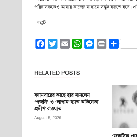
পরিচালককেও আমার কাজের মাধ্যমে সন্তুষ্ট করতে হবে। 
কমেন্ট
F
T
E
W
M
Pr
S
a
wi
m
h
e
in
h
c
tt
ail
at
ss
t
ar
e
er
s
e
e
RELATED POSTS
b
A
n
o
p
g
ক্যানসারের কাছে হার মানলেন
o
p
er
‘গজনি’ ও ‘লাগান’খ্যাত অভিনেতা
প্রদীপ রাওয়াত
k
August 5, 2026
‘জুরাসিক পার