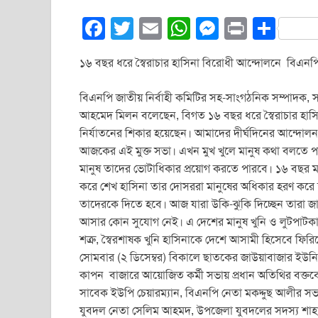
F
T
E
W
M
Pr
S
a
wi
m
h
e
in
h
১৬ বছর ধরে স্বৈরাচার হাসিনা বিরোধী আন্দোলনে বিএনপ
c
tt
ail
at
ss
t
ar
e
er
s
e
e
বিএনপি জাতীয় নির্বাহী কমিটির সহ-সাংগঠনিক সম্পাদক,
b
A
n
আহমেদ মিলন বলেছেন, বিগত ১৬ বছর ধরে স্বৈরাচার হাস
নির্যাতনের শিকার হয়েছেন। আমাদের দীর্ঘদিনের আন্দোলন
o
p
g
আজকের এই মুক্ত সভা। এখন মুখ খুলে মানুষ কথা বলতে পা
o
p
er
মানুষ তাদের ভোটাধিকার প্রয়োগ করতে পারবে। ১৬ বছর ম
k
করে শেখ হাসিনা তার দোসররা মানুষের অধিকার হরণ করে 
তাদেরকে দিতে হবে। আজ যারা উকি-ঝু্কি দিচ্ছেন তারা 
আসার কোন সুযোগ নেই। এ দেশের মানুষ খুনি ও লুটপাটক
শত্রু, স্বৈরশাষক খুনি হাসিনাকে দেশে আসামী হিসেবে ফি
সোমবার (২ ডিসেম্বর) বিকালে ছাতকের জাউয়াবাজার ইউনি
কাপন বাজারে আয়োজিত কর্মী সভায় প্রধান অতিথির বক্তব
সাবেক ইউপি চেয়ারম্যান, বিএনপি নেতা মকদ্দুছ আলীর স
যুবদল নেতা সেলিম আহমদ, উপজেলা যুবদলের সদস্য শাহা