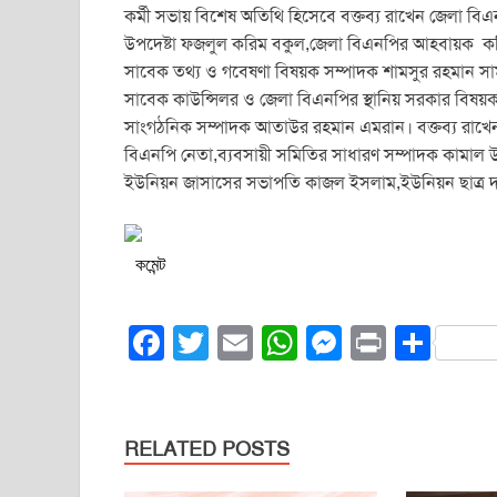
কর্মী সভায় বিশেষ অতিথি হিসেবে বক্তব্য রাখেন জেলা ব
উপদেষ্টা ফজলুল করিম বকুল,জেলা বিএনপির আহবায়ক ক
সাবেক তথ্য ও গবেষণা বিষয়ক সম্পাদক শামসুর রহমান সা
সাবেক কাউন্সিলর ও জেলা বিএনপির স্থানিয় সরকার বিষয়
সাংগঠনিক সম্পাদক আতাউর রহমান এমরান। বক্তব্য রাখেন
বিএনপি নেতা,ব্যবসায়ী সমিতির সাধারণ সম্পাদক কামাল 
ইউনিয়ন জাসাসের সভাপতি কাজল ইসলাম,ইউনিয়ন ছাত্র দল
কমেন্ট
F
T
E
W
M
Pr
S
a
wi
m
h
e
in
h
c
tt
ail
at
ss
t
ar
e
er
s
e
e
RELATED POSTS
b
A
n