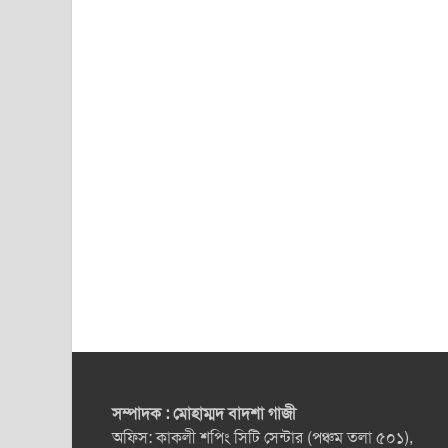
সম্পাদক : মোহাম্মদ বাদশা গাজী
অফিস: কাকলী শপিং সিটি সেন্টার (পঞ্চম তলা ৫০১),