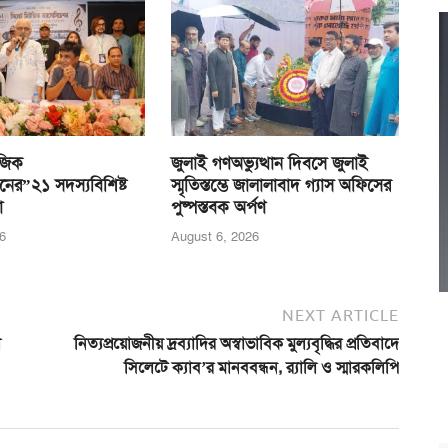
জিক
জুলাই গণঅভ্যুত্থান দিবসে জুলাই
নের”২১ সদস্যবিশিষ্ট
স্মৃতিস্তম্ভে জালালাবাদ গ্যাস অফিসের
া
পুষ্পস্তবক অর্পণ
6
August 6, 2026
NEXT ARTICLE
া
নিত্যপ্রয়োজনীয় দ্রব্যাদির অস্বাভাবিক মুল্যবৃদ্ধির প্রতিবাদে
সিলেটে ক্যাব’র মানববন্ধন, র‌্যালি ও স্মারকলিপি