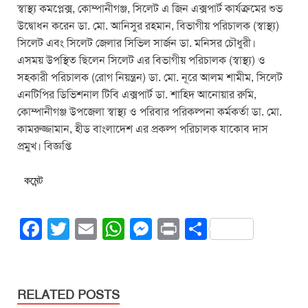
স্বাস্থ্য কমপ্লেক্স, কোম্পানীগঞ্জ, সিলেট এ জিন এক্সপার্ট কার্যক্রমের শুভ
উদ্বোধন করেন ডা. মো. আনিসুর রহমান, বিভাগীয় পরিচালক (স্বাস্থ্য)
সিলেট এবং সিলেট জেলার সিভিল সার্জন ডা. মনিসর চৌধুরী।
এসময় উপস্থিত ছিলেন সিলেট এর বিভাগীয় পরিচালক (স্বাস্থ্য) ও
সহকারী পরিচালক (রোগ নিয়ন্ত্রন) ডা. মো. নূরে আলম শামীম, সিলেট
এনটিপির ডিভিশনাল টিবি এক্সপার্ট ডা. শাহিদ আনোয়ার রুমি,
কোম্পানীগঞ্জ উপজেলা স্বাস্থ্য ও পরিবার পরিকল্পনা কর্মকর্তা ডা. মো.
কামরুজ্জামান, হীড বাংলাদেশ এর প্রকল্প পরিচালক যাকোব দাস
প্রমুখ। বিজ্ঞপ্তি
কমেন্ট
F
T
E
W
M
Pr
S
a
wi
m
h
e
in
h
c
tt
ail
at
ss
t
ar
e
er
s
e
e
RELATED POSTS