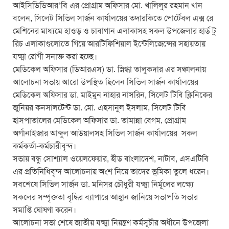
আইসিডিডিআর’বি এর প্রোগ্রাম অফিসার মো. খালিলুর রহমান খান
বলেন, সিলেট সিভিল সার্জন কার্যালয়ের তদারকিতে পোর্টেবল এক্স রে
মেশিনের মাধ্যমে হাওড় ও চাবাগান এলাকাসহ সকল উপজেলার হার্ড টু
রিচ এলাকাগুলোতে গিয়ে আরটিফিশিয়াল ইন্টেলিজেন্সের সহায়তায়
যক্ষ্মা রোগী সনাক্ত করা হচ্ছে।
মেডিকেল অফিসার (ডিআরএস) ডা. স্নিগ্ধা তালুকদার এর সঞ্চালনায়
আলোচনা সভায় আরো উপস্থিত ছিলেন সিভিল সার্জন কার্যালয়ের
মেডিকেল অফিসার ডা. মাইমুন নাহার নাসরিন, সিলেট টিবি ক্লিনিকের
জুনিয়র কনসালটেন্ট ডা. মো. এহসানুল ইসলাম, সিলেট টিবি
হাসপাতালের মেডিকেল অফিসার ডা. তামান্না বেগম, প্রোগ্রাম
অর্গানাইজার আব্দুল আউয়ালসহ সিভিল সার্জন কার্যালয়ের সকল
কর্মকর্তা-কর্মচারীবৃন্দ।
সভায় বন্ধু সোশ্যাল ওয়েলফেয়ার, হীড বাংলাদেশ, নাটাব, এসএটিবি
এর প্রতিনিধিবৃন্দ আলোচনায় অংশ নিয়ে তাদের ভূমিকা তুলে ধরেন।
সবশেষে সিভিল সার্জন ডা. মনিসর চৌধুরী যক্ষ্মা নির্মূলের লক্ষ্যে
সকলের সম্পৃক্ততা বৃদ্ধির ব্যাপারে আহ্বান জানিয়ে সভাপতি সভার
সমাপ্তি ঘোষণা করেন।
আলোচনা সভা শেষে জাতীয় যক্ষ্মা নিয়ন্ত্রণ কর্মসূচীর অধীনে উপজেলা