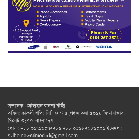
সম্পাদক : মোহাম্মদ বাদশা গাজী
অফিস: কাকলী শপিং সিটি সেন্টার (পঞ্চম তলা ৫০১), জিন্দাবাজার,
সিলেট-৩১০০, বাংলাদেশ।
ফোন : +৮৮ ০১৭১৬০৭২২৮৯ +৮৮ ০১৬৮২৯৪৬০০১ ইমেইল :
sylhetnewstimesbd@gmail.com