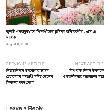
জুলাই গণঅভ্যুত্থানে শিক্ষার্থীদের ভূমিকা অবিস্মরণীয় : এম এ
মালিক
August 6, 2026
PREVIOUS ARTICLE
NEXT ARTICLE
সিরাজদিখান উপজেলার ভাইস
বিশ্ব যক্ষা দিবস উপলক্ষে
চেয়ারম্যান পদপ্রার্থী মনির হোসেন
ওসমানীনগরে আলোচনা সভা
মিলনের গণসংযোগ
Leave a Reply