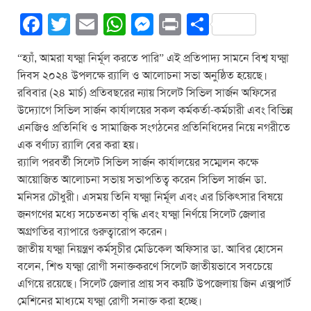
F
T
E
W
M
Pr
S
a
wi
m
h
e
in
h
“হ্যাঁ, আমরা যক্ষ্মা নির্মূল করতে পারি” এই প্রতিপাদ্য সামনে বিশ্ব যক্ষ্মা
c
tt
ail
at
ss
t
ar
দিবস ২০২৪ উপলক্ষে র‌্যালি ও আলোচনা সভা অনুষ্ঠিত হয়েছে।
e
er
s
e
e
রবিবার (২৪ মার্চ) প্রতিবছরের ন্যায় সিলেট সিভিল সার্জন অফিসের
b
A
n
উদ্যোগে সিভিল সার্জন কার্যালয়ের সকল কর্মকর্তা-কর্মচারী এবং বিভিন্ন
এনজিও প্রতিনিধি ও সামাজিক সংগঠনের প্রতিনিধিদের নিয়ে নগরীতে
o
p
g
এক বর্ণাঢ্য র‌্যালি বের করা হয়।
o
p
er
র‌্যালি পরবর্তী সিলেট সিভিল সার্জন কার্যালয়ের সম্মেলন কক্ষে
k
আয়োজিত আলোচনা সভায় সভাপতিত্ব করেন সিভিল সার্জন ডা.
মনিসর চৌধুরী। এসময় তিনি যক্ষ্মা নির্মূল এবং এর চিকিৎসার বিষয়ে
জনগণের মধ্যে সচেতনতা বৃদ্ধি এবং যক্ষ্মা নির্ণয়ে সিলেট জেলার
অগ্রগতির ব্যাপারে গুরুত্বারোপ করেন।
জাতীয় যক্ষ্মা নিয়ন্ত্রণ কর্মসূচীর মেডিকেল অফিসার ডা. আবির হোসেন
বলেন, শিশু যক্ষ্মা রোগী সনাক্তকরণে সিলেট জাতীয়ভাবে সবচেয়ে
এগিয়ে রয়েছে। সিলেট জেলার প্রায় সব কয়টি উপজেলায় জিন এক্সপার্ট
মেশিনের মাধ্যমে যক্ষ্মা রোগী সনাক্ত করা হচ্ছে।