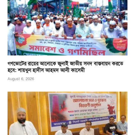
গণভোটের রায়ের আলোকে জুলাই জাতীয় সনদ বাস্তবায়ন করতে
হবে: শায়খুল হাদীস আহমদ আলী কাসেমী
August 6, 2026