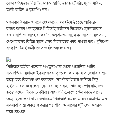
k
নেতা সাইফুল্লাহ নিয়াজি, আজম স্বাতি, ইজাজ চৌধুরী, মুরাদ সাইদ,
আলী আমিন ও কুরেশি। ডন।
মঙ্গলবার ইমরান খানকে গ্রেফতারের পর ফুঁসে উঠেছে পাকিস্তান।
রাস্তায় রাস্তায় শুরু হয়েছে পিটিআই কর্মীদের বিক্ষোভ। ইসলামাবাদ,
রাওয়ালপিন্ডি, লাহোর, করাচি, গুজরানওয়ালা, ফয়সালাবাদ, মুলতান,
পেশোয়ারসহ বিভিন্ন স্থানে এসব বিক্ষোভের খবর পাওয়া যায়। পুলিশের
সঙ্গে পিটিআই কর্মীদের সংঘর্ষও শুরু হয়েছে।
পিটিআই কর্মীরা খাইবার পাখতুনখোয়া থেকে প্রাদেশিক পার্টির
সভাপতি ড. মুহাম্মদ ইকবালের নেতৃত্বে লাকি মারওয়াত জেলার রাস্তায়
জড়ো হয়ে বিক্ষোভ শুরু করেছেন। সমর্থকরা টায়ার জ্বালিয়ে সিন্ধু
হাইওয়ে বন্ধ করে দেন। কোয়েটা ক্যান্টনম্যান্টের ক্যাম্পের বাইরেও
জড়ো হচ্ছেন বিক্ষোভকারীরা। আসকারি চেকপোস্টের কাছে তাদের
জড়ো হতে দেখা যায়। করাচিতে পিটিআই এমএনএ এবং এমপিএ-এর
সদস্যরা রাস্তা অবরোধ করার পর শারা ফয়সালের দুটি লেন অবরুদ্ধ
করে রেখেছে।