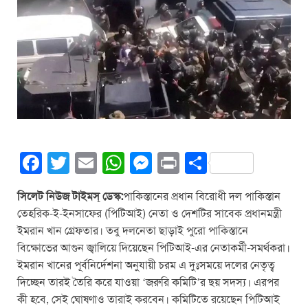
F
T
E
W
M
Pr
S
a
wi
m
h
e
in
h
সিলেট নিউজ টাইমস্ ডেস্ক:
পাকিস্তানের প্রধান বিরোধী দল পাকিস্তান
c
tt
ail
at
ss
t
ar
তেহরিক-ই-ইনসাফের (পিটিআই) নেতা ও দেশটির সাবেক প্রধানমন্ত্রী
e
er
s
e
e
ইমরান খান গ্রেফতার। তবু দলনেতা ছাড়াই পুরো পাকিস্তানে
b
A
n
বিক্ষোভের আগুন জ্বালিয়ে দিয়েছেন পিটিআই-এর নেতাকর্মী-সমর্থকরা।
ইমরান খানের পূর্বনির্দেশনা অনুযায়ী চরম এ দুঃসময়ে দলের নেতৃত্ব
o
p
g
দিচ্ছেন তারই তৈরি করে যাওয়া ‘জরুরি কমিটি’র ছয় সদস্য। এরপর
o
p
er
কী হবে, সেই ঘোষণাও তারাই করবেন। কমিটিতে রয়েছেন পিটিআই