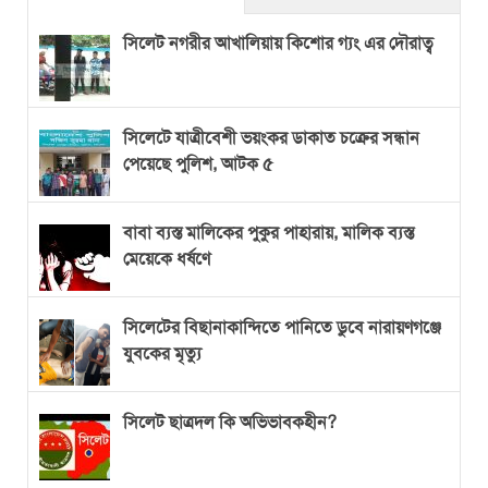
সিলেট নগরীর আখালিয়ায় কিশোর গ্যং এর দৌরাত্ব
সিলেটে যাত্রীবেশী ভয়ংকর ডাকাত চক্রের সন্ধান
পেয়েছে পুলিশ, আটক ৫
বাবা ব্যস্ত মালিকের পুকুর পাহারায়, মালিক ব্যস্ত
মেয়েকে ধর্ষণে
সিলেটের বিছানাকান্দিতে পানিতে ডুবে নারায়ণগঞ্জে
যুবকের মৃত্যু
সিলেট ছাত্রদল কি অভিভাবকহীন?