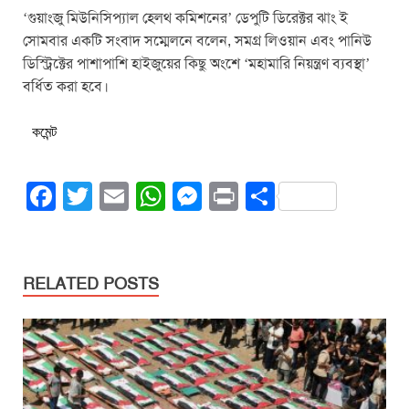
‘গুয়াংজু মিউনিসিপ্যাল হেলথ কমিশনের’ ডেপুটি ডিরেক্টর ঝাং ই
সোমবার একটি সংবাদ সম্মেলনে বলেন, সমগ্র লিওয়ান এবং পানিউ
ডিস্ট্রিক্টের পাশাপাশি হাইজুয়ের কিছু অংশে ‘মহামারি নিয়ন্ত্রণ ব্যবস্থা’
বর্ধিত করা হবে।
কমেন্ট
F
T
E
W
M
Pr
S
a
wi
m
h
e
in
h
c
tt
ail
at
ss
t
ar
e
er
s
e
e
RELATED POSTS
b
A
n
o
p
g
o
p
er
k