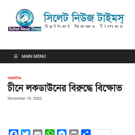
সিলেট নিউজ টাইমস্ | Sylhet
সিলেট নিউজ টাইমস্ | Sylhet News Times
News Times
MAIN MENU
আন্তর্জাতিক
চীনে লকডাউনের বিরুদ্ধে বিক্ষোভ
November 16, 2022
F
T
E
W
M
Pr
S