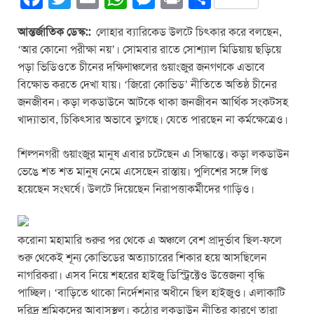
a
wi
m
h
e
in
h
আন্তর্জাতিক ডেস্ক::
লোহার ব্যারিকেড উলটে চিৎকার করে বলছেন,
c
tt
ail
at
ss
t
ar
‘আর কোনো পরীক্ষা নয়’। সোমবার রাতে সোশ্যাল মিডিয়ায় ছড়িয়ে
e
er
s
e
e
পড়া ভিডিওতে চীনের দক্ষিণাঞ্চলের গুয়াংজুর জনগণকে এভাবে
b
A
n
বিক্ষোভ করতে দেখা যায়। ‘জিরো কোভিড’ নীতিতে অতিষ্ঠ চীনের
জনজীবন। কড়া লকডাউনে আটকে থাকা জনজীবন আর্থিক সংকটসহ
o
p
g
খাদ্যাভাব, চিকিৎসার অভাবে ভুগছে। যেতে পারছেন না কর্মক্ষেত্রেও।
o
p
er
k
শিল্পনগরী গুয়াংজুর মানুষ এবার চটেছেন এ সিদ্ধান্তে। কড়া লকডাউন
ভেঙে শত শত মানুষ নেমে এসেছেন রাস্তায়। পুলিশের সঙ্গে লিপ্ত
হয়েছেন সংঘর্ষে। উলটে দিয়েছেন নিরাপত্তাকর্মীদের গাড়িও।
করোনা মহামারি শুরুর পর থেকে এ অঞ্চলে বেশ প্রাদুর্ভাব ছিল-ফলে
শুরু থেকেই শূন্য কোভিডের অত্যাচারের শিকার হয়ে আসছিলেন
নাগরিকরা। এসব নিয়ে শহরের হাইজু ডিস্ট্রিক্টেও উত্তেজনা বৃদ্ধি
পাচ্ছিল। ‘বাড়িতে থাকো নির্দেশনার অধীনে ছিল হাইজুও। এলাকাটি
দরিদ্র শ্রমিকদের আবাসস্থল। কঠোর লকডাউন নীতির কারণে তারা