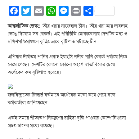
F
T
E
W
M
Pr
S
a
wi
m
h
e
in
h
আন্তর্জাতিক ডেস্ক::
তীব্র খরায় নাজেহাল চীন। তীব্র খরা আর দাবদাহ
c
tt
ail
at
ss
t
ar
ভেঙে দিয়েছে সব রেকর্ড। এই পরিস্থিতি মোকাবেলায় দেশটির মধ্য ও
e
er
s
e
e
দক্ষিণপশ্চিমাঞ্চলে কৃত্রিমভাবে বৃষ্টিপাত ঘটাচ্ছে চীন।
b
A
n
এশিয়ার দীর্ঘতম পানির প্রবাহ ইয়াংসি নদীর পানি রেকর্ড পর্যায়ে নিচে
o
p
g
নেমে গেছে। দেশটির কোনো কোনো অংশে স্বাভাবিকের চেয়ে
o
p
er
অর্ধেকের কম বৃষ্টিপাত হয়েছে।
k
জলবিদ্যুতের রিজার্ভ বর্তমানে অর্ধেকের মতো কমে গেছে বলে
কর্মকর্তারা জানিয়েছেন।
একই সময়ে শীতাতপ নিয়ন্ত্রণের চাহিদা বৃদ্ধি পাওয়ার কোম্পানিগুলো
প্রচণ্ড চাপের মধ্যে রয়েছে।