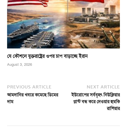
যে কৌশলে যুক্তরাষ্ট্রের ওপর চাপ বাড়াচ্ছে ইরান
August 3, 2026
PREVIOUS ARTICLE
NEXT ARTICLE
আমদানির খবরে কমেছে ডিমের
ইউরোপের সর্ববৃহৎ নিউক্লিয়ার
দাম
প্লান্ট বন্ধ করে দেওয়ার হুমকি
রাশিয়ার