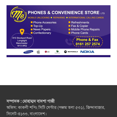
সম্পাদক : মোহাম্মদ বাদশা গাজী
অফিস: কাকলী শপিং সিটি সেন্টার (পঞ্চম তলা ৫০১), জিন্দাবাজার,
সিলেট-৩১০০, বাংলাদেশ।