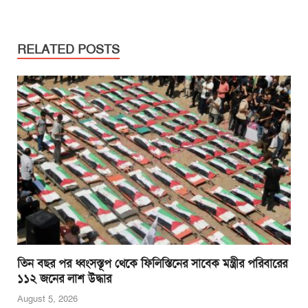
a
wi
m
h
e
in
h
c
tt
ail
at
ss
t
ar
e
er
s
e
e
RELATED POSTS
b
A
n
o
p
g
o
p
er
k
তিন বছর পর ধ্বংসস্তূপ থেকে ফিলিস্তিনের সাবেক মন্ত্রীর পরিবারের
১১২ জনের লাশ উদ্ধার
August 5, 2026