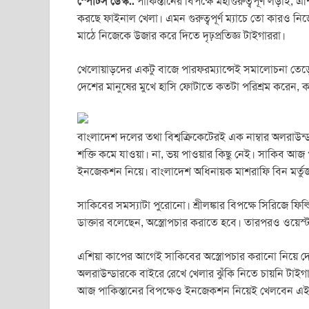
স্পোর্টস ডেস্ক::
পাকিস্তানের বিপক্ষে মহাগুরুত্বপূর্ণ লড়া
c
tt
ail
at
ss
t
ar
করছে ফাইনাল খেলা। এমন গুরুত্বপূর্ণ ম্যাচে তো কারও 
e
er
s
e
e
মাঠে নিজেকে উজার করে দিতে দৃঢ়প্রতিজ্ঞ টাইগাররা।
b
A
n
খেলোয়াড়দের একটু বাজে পারফরম্যান্সেই সমালোচনা তে
o
p
g
দেশের মানুষের মুখে হাসি ফোটাতে কতটা পরিশ্রম করেন, 
o
p
er
k
বাংলাদেশ দলের তথা বিশ্বক্রিকেটেরই এক নাম্বার অলরাউন
শক্তি কমে যাওয়া। না, ভয় পাওয়ার কিছু নেই। সাকিব আজ 
ইনজেকশন নিয়ে। বাংলাদেশ অধিনায়ক মাশরাফি বিন মর্তু
সাকিবের সমস্যাটা পুরোনো। শ্রীলঙ্কার বিপক্ষে সিরিজে ফ
ডাক্তার বলেছেন, অস্ত্রোপচার করাতে হবে। তারপরও ওয়ে
এশিয়া কাপের আগেই সাকিবের অস্ত্রোপচার করানো নিয়ে দো-ট
অলরাউন্ডারকে বাইরে রেখে খেলার ঝুঁকি নিতে চায়নি টা
আজ পাকিস্তানের বিপক্ষেও ইনজেকশন নিয়েই খেলবেন এই