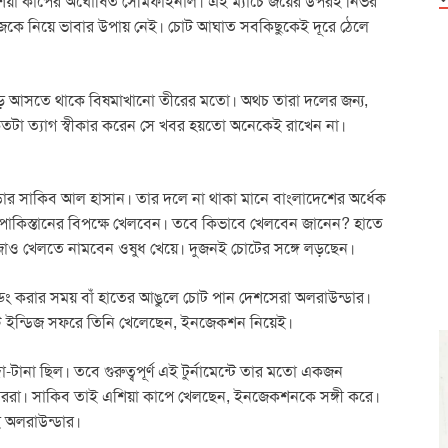
ই, এশিয়া কাপের অঘোষিত সেমিফাইনাল। এই ম্যাচে জয়ের উপরই নির্ভর
নিজেকে নিয়ে ভাবার উপায় নেই। চোট আঘাত সবকিছুকেই দূরে ঠেলে
ড়ে আসতে থাকে বিষমাখানো তীরের মতো। অথচ তারা দলের জন্য,
কতটা ত্যাগ স্বীকার করেন সে খবর হয়তো অনেকেই রাখেন না।
্ডার সাকিব আল হাসান। তার দলে না থাকা মানে বাংলাদেশের অর্ধেক
পাকিস্তানের বিপক্ষে খেলবেন। তবে কিভাবে খেলবেন জানেন? হাতে
জাও খেলতে নামবেন ওষুধ খেয়ে। দুজনই চোটের সঙ্গে লড়ছেন।
িল্ডিং করার সময় বাঁ হাতের আঙুলে চোট পান দেশসেরা অলরাউন্ডার।
স্ট ইন্ডিজ সফরে তিনি খেলেছেন, ইনজেকশন নিয়েই।
ানা ছিল। তবে গুরুত্বপূর্ণ এই টুর্নামেন্টে তার মতো একজন
ইগাররা। সাকিব তাই এশিয়া কাপে খেলছেন, ইনজেকশনকে সঙ্গী করে।
 অলরাউন্ডার।