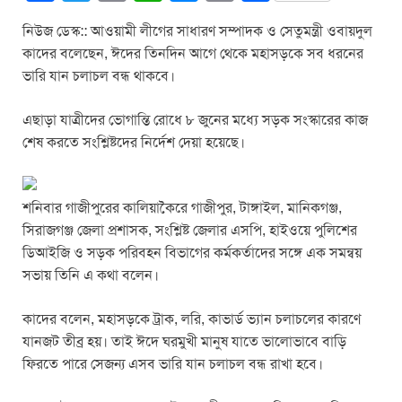
a
wi
m
h
e
in
h
নিউজ ডেস্ক:: আওয়ামী লীগের সাধারণ সম্পাদক ও সেতুমন্ত্রী ওবায়দুল
c
tt
ail
at
ss
t
ar
কাদের বলেছেন, ঈদের তিনদিন আগে থেকে মহাসড়কে সব ধরনের
e
er
s
e
e
ভারি যান চলাচল বন্ধ থাকবে।
b
A
n
এছাড়া যাত্রীদের ভোগান্তি রোধে ৮ জুনের মধ্যে সড়ক সংস্কারের কাজ
o
p
g
শেষ করতে সংশ্লিষ্টদের নির্দেশ দেয়া হয়েছে।
o
p
er
k
শনিবার গাজীপুরের কালিয়াকৈরে গাজীপুর, টাঙ্গাইল, মানিকগঞ্জ,
সিরাজগঞ্জ জেলা প্রশাসক, সংশ্লিষ্ট জেলার এসপি, হাইওয়ে পুলিশের
ডিআইজি ও সড়ক পরিবহন বিভাগের কর্মকর্তাদের সঙ্গে এক সমন্বয়
সভায় তিনি এ কথা বলেন।
কাদের বলেন, মহাসড়কে ট্রাক, লরি, কাভার্ড ভ্যান চলাচলের কারণে
যানজট তীব্র হয়। তাই ঈদে ঘরমুখী মানুষ যাতে ভালোভাবে বাড়ি
ফিরতে পারে সেজন্য এসব ভারি যান চলাচল বন্ধ রাখা হবে।