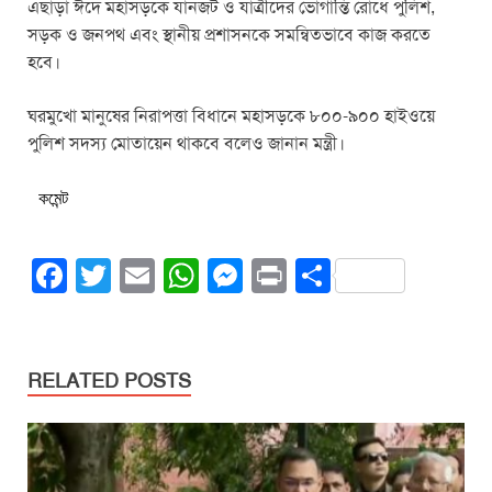
এছাড়া ঈদে মহাসড়কে যানজট ও যাত্রীদের ভোগান্তি রোধে পুলিশ,
সড়ক ও জনপথ এবং স্থানীয় প্রশাসনকে সমন্বিতভাবে কাজ করতে
হবে।
ঘরমুখো মানুষের নিরাপত্তা বিধানে মহাসড়কে ৮০০-৯০০ হাইওয়ে
পুলিশ সদস্য মোতায়েন থাকবে বলেও জানান মন্ত্রী।
কমেন্ট
F
T
E
W
M
Pr
S
a
wi
m
h
e
in
h
c
tt
ail
at
ss
t
ar
e
er
s
e
e
RELATED POSTS
b
A
n
o
p
g
o
p
er