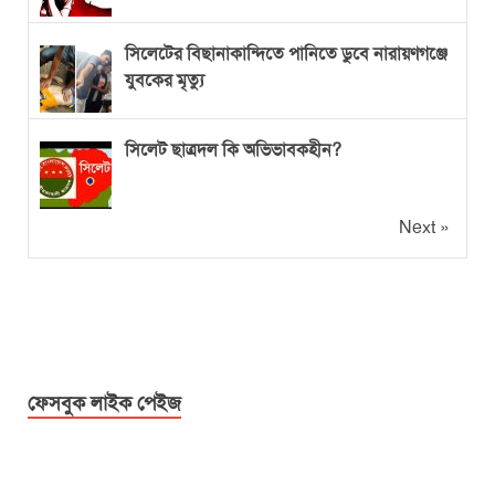
সিলেটের বিছানাকান্দিতে পানিতে ডুবে নারায়ণগঞ্জে
যুবকের মৃত্যু
সিলেট ছাত্রদল কি অভিভাবকহীন?
Next »
ফেসবুক লাইক পেইজ