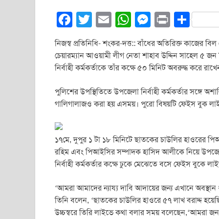
F
T
E
W
M
Pr
S
a
wi
m
h
e
in
h
নিজস্ব প্রতিনিধি- শংকর-দত্ত:: বাঁধের অতিরিক্ত কাজের
c
tt
ail
at
ss
t
ar
চেয়ারম্যান আওয়ামী লীগ নেতা শাহাব উদ্দিন সাহেল ৫ জন
e
er
s
e
e
নির্বাহী কর্মকর্তাকে তাঁর কক্ষে ৫০ মিনিট অবরুদ্ধ করে রাখ
b
A
n
পুলিশের উপস্থিতিতে উপজেলা নির্বাহী কর্মকর্তার সঙ্গ
o
p
g
গালিগালাজও করা হয় এসময়। পুরো বিষয়টি ফেইস বুক লাইভে
o
p
er
k
১৭মে, দুপুর ১ টা ১৮ মিনিটে ছাতকের চাউলির হাওরের পি
রহিম এবং পিআইসির সম্পাদক হাসিদ আলীকে নিয়ে উপজেলা
নির্বাহী কর্মকর্তার কক্ষে ঢুকে মেঝেতে বসে ফেইস বুকে লাই
‘আমরা আমাদের ন্যায্য দাবি আদায়ের জন্য এখানে অবস্থান ধ
তিনি বলেন, ‘ছাতকের চাউলির হাওরে ৫৭ লাখ বরাদ্দ হয়ে
উচ্চস্বরে তিরি লাইভে কথা বলার সময় বলেছেন,‘আমরা জ