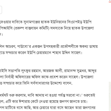
 বিল দেওয়ার দাবিতে সুনামগঞ্জের ছাতক ইউনিয়নের সিংচাপইড় ইউপি
 পিআইসি (প্রকল্প বাস্তবায়ন কমিটি) সদস্যকে নিয়ে ছাতক উপজেলা
েন।
ে অশালিন আচরণ, পাউবো’র একজন উপসহকারী প্রকৌশলীকে অকথ্য ভাষায়
 সম্প্রচার করেন ইউপি চেয়ারম্যান শাহাব উদ্দিন সাহেল।
আইসি সভাপতি লুৎফুর রহমান, আরজক আলী, রামানন্দ সুত্রধর, আব্দুর
 নির্বাহী অফিসারের অফিস কক্ষে প্রবেশ করেন সাহেল। উপজেলা
ভ সম্প্রচার করে তিনি সর্বসাধারণের উদ্দেশ্যে বলেন,
র্মঘট শুরু করলাম, দাবি আদায় না হওয়া পর্যন্ত সরবো না।’ শুরুতেই
ছিল, এটি কার ঈশারায় কেটে নেওয়া হয়েছে জনগণ জানতে চায়।
নগণ মাটিতে বসে আছি, আর চেয়ারে যারা বসে আছেন তারা জনগণের