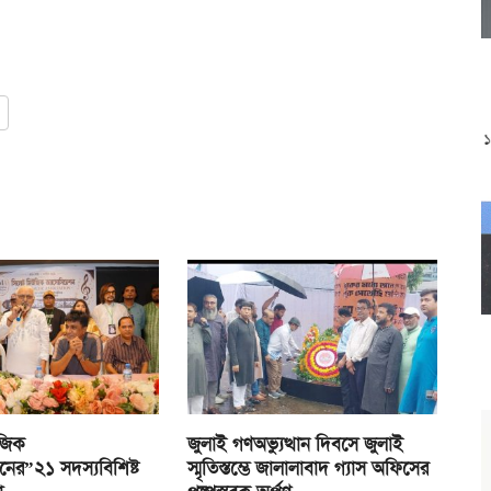
জিক
জুলাই গণঅভ্যুত্থান দিবসে জুলাই
নের”২১ সদস্যবিশিষ্ট
স্মৃতিস্তম্ভে জালালাবাদ গ্যাস অফিসের