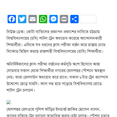
F
T
E
W
M
Pr
S
a
wi
m
h
e
in
h
নিউজ ডেস্ক:: কোটা বাতিলের প্রজ্ঞাপন প্রকাশের দাবিতে চট্টগ্রাম
c
tt
ail
at
ss
t
ar
বিশ্ববিদ্যালয়ের (চবি) শাটল ট্রেন অবরোধ করেছে আন্দোলনকারী
e
er
s
e
e
শিক্ষার্থীরা। এদিকে সব ধরনের ক্লাস-পরীক্ষা বর্জন করে রাস্তায় নেমে
b
A
n
বিক্ষোভ মিছিল করছে রাজশাহী বিশ্ববিদ্যালয়ের (রাবি) শিক্ষার্থীরা।
o
p
g
অনির্দিষ্টকালের ক্লাস-পরীক্ষা বর্জনের কর্মসূচি অংশ হিসেবে আজ
o
p
er
সোমবার সকাল থেকে শিক্ষার্থীরা নগরের ষোলশহর স্টেশনে অবস্থান
k
নেয়। তারা রেললাইন অবরোধ করে রাখে। সকাল ৮টার ট্রেন ক্যাম্পাস
উদ্দেশ্যে ছেড়ে যায়নি। ফলে বন্ধ হয়ে পড়েছে বিশ্ববিদ্যালয় রোডে
শাটল ট্রেন চলাচল।
ষোলশহর রেলওয়ে পুলিশ ফাঁড়ির ইনচার্জ জাকির হোসেন বলেন,
তাদের বুঝিয়ে ট্রেন চলাচল স্বাভাবিক করার চেষ্টা চলছে। স্টেশন চত্বরে