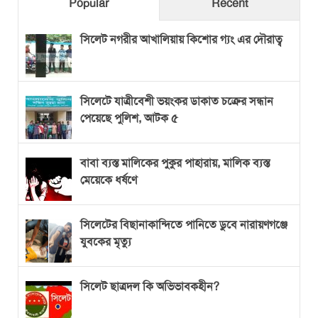
Popular
Recent
সিলেট নগরীর আখালিয়ায় কিশোর গ্যং এর দৌরাত্ব
সিলেটে যাত্রীবেশী ভয়ংকর ডাকাত চক্রের সন্ধান
পেয়েছে পুলিশ, আটক ৫
বাবা ব্যস্ত মালিকের পুকুর পাহারায়, মালিক ব্যস্ত
মেয়েকে ধর্ষণে
সিলেটের বিছানাকান্দিতে পানিতে ডুবে নারায়ণগঞ্জে
যুবকের মৃত্যু
সিলেট ছাত্রদল কি অভিভাবকহীন?