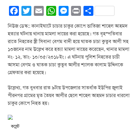
F
T
E
W
M
Pr
S
a
wi
m
h
e
in
h
নিউজ ডেস্ক:: কানাইঘাটে চাচার চাকুর কোপে ভাতিজা শাহেল আহমদ
c
tt
ail
at
ss
t
ar
হত্যার ঘটনায় থানায় মামলা দায়ের করা হয়েছে। গত বৃহস্পতিবার
e
er
s
e
e
রাতে নিহতের স্ত্রী সিবানা বেগম বাদী হয়ে ঘাতক চাচা কুতুব আলী সহ
b
A
n
১০জনের নাম উল্লেখ করে হত্যা মামলা দায়ের করেছেন, থানার মামলা
নং- ১২, তাং- ১০/০৫/২০১৮ইং। এ ঘটনায় পুলিশ নিহতের চাচী
o
p
g
আসমা বেগম ও ঘাতক চাচা কুতুব আলীর শ্যালক কালাম উদ্দিনকে
o
p
er
গ্রেফতার করা হয়েছে।
k
উল্লেখ্য, গত বুধবার রাত ৯টায় উপজেলার সাতবাঁক ইউপির জুলাই
পীরনগর গ্রামের মৃত তৈয়ব আলীর ছেলে শাহেল আহমদ চাচার ধারলো
চাকুর কোপে নিহত হয়।
কমেন্ট