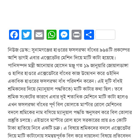
F
T
E
W
M
Pr
S
a
wi
m
h
e
in
h
নিউজ ডেস্ক:: সুনামগঞ্জের হাওরের ফসলরক্ষা বাঁধের ৯৬৪টি প্রকল্পের
c
tt
ail
at
ss
t
ar
আশি ভাগই এবার এক্সেভেটর মেশিন দিয়ে মাটি কাটা হয়েছে।
e
er
s
e
e
পানিসম্পদ মন্ত্রী আনোয়ার হোসেন মঞ্জু গত ১৯ জানুয়ারি জোয়ালভাঙ্গা
b
A
n
ও হালির হাওরে এক্সেভেটরে বাঁধের কাজ উদ্বোধন করে ওইদিন
একাধিক হাওরের ফসলরক্ষা বাঁধ পরিদর্শন করেন। এই দুটি বাঁধই
o
p
g
শ্রমিকদের দিয়ে (ম্যানুয়াল পদ্ধতিতে) মাটি কাটার কথা ছিল। তবে
o
p
er
শ্রমিক সংকটের কারণে এবার দুই শতাধিক মেশিনে মাটি কাটা হলেও
k
এখন ফসলরক্ষা বাঁধের পূর্ণ বিল তোলতে মাস্টার রোলে মেশিনের
বদলে শ্রমিকের নাম বসিয়ে ম্যানুয়াল পদ্ধতি অনুসরণ করে বিল তোলার
প্রস্তুতি চলছে। এইভাবে মাস্টার রোল হলে সরকারের প্রায় ৪০ কোটি
টাকা হাতিয়ে নিবে একটি চক্র। এ বিষয়ে শ্রমিকদের বদলে এক্সেভেটর
দিয়ে মাটি কাটানোয় সমন্বয়পূর্বক বিল করে দায়দেনা বিষয়ে প্রতিবেদন