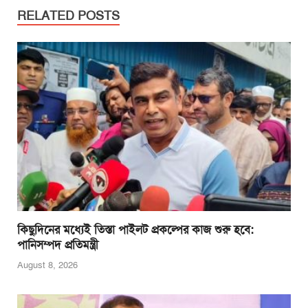
e
er
s
e
e
RELATED POSTS
b
A
n
o
p
g
o
p
er
k
কিছুদিনের মধ্যেই তিস্তা পাইলট প্রকল্পের কাজ শুরু হবে:
পানিসম্পদ প্রতিমন্ত্রী
August 8, 2026