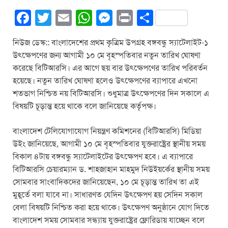
F
T
E
W
M
Pr
S
a
wi
m
h
e
in
h
নিউজ ডেস্ক:: বাংলাদেশের প্রথম কৃত্রিম উপগ্রহ বঙ্গবন্ধু স্যাটেলাইট-১
c
tt
ail
at
ss
t
ar
উৎক্ষেপণের জন্য আগামী ১০ মে বৃহস্পতিবার নতুন তারিখ ঘোষণা
e
er
s
e
e
করেছে বিটিআরসি। এর আগে ছয় বার উৎক্ষেপণের তারিখ পরিবর্তন
b
A
n
হয়েছে। নতুন তারিখ ঘোষণা হলেও উৎক্ষেপণের ব্যাপারে এখনো
শতভাগ নিশ্চিত নয় বিটিআরসি। শুধুমাত্র উৎক্ষেপণের দিন সকালে এ
o
p
g
বিষয়টি চূড়ান্ত হয়ে থাকে বলে জানিয়েছে কর্তৃপক্ষ।
o
p
er
k
বাংলাদেশ টেলিযোগাযোগ নিয়ন্ত্রণ কমিশনের (বিটিআরসি) মিডিয়া
উইং জানিয়েছে, আগামী ১০ মে বৃহস্পতিবার যুক্তরাষ্ট্রের স্থানীয় সময়
বিকাল ৪টায় বঙ্গবন্ধু স্যাটেলাইটের উৎক্ষেপণ হবে। এ ব্যাপারে
বিটিআরসি চেয়ারম্যান ড. শাহজাহান মাহমুদ নিউইয়র্কের স্থানীয় সময়
সোমবার সাংবাদিকদের জানিয়েছেন, ১০ মে চূড়ান্ত তারিখ তা এই
মুহূর্তে বলা যাবে না। সাধারণত যেদিন উৎক্ষেপণ হয় সেদিন সকাল
বেলা বিষয়টি নিশ্চিত করা হয়ে থাকে। উৎক্ষেপণ অনুষ্ঠানে যোগ দিতে
বাংলাদেশ সময় সোমবার সন্ধ্যায় যুক্তরাষ্ট্রের ফ্লোরিডায় যাচ্ছেন বলে