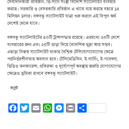
সেবাদানকারী প্রতিষ্ঠান, ভি-স্যাট সংস্থা বিদেশি স্যাটেলাইট ব্যবহার
করছে। সরকারি ও বেসরকারি প্রতিষ্ঠান এ খাতে ব্যয় করছে বছরে ১৪
মিলিয়ন ডলার। বঙ্গবন্ধু স্যাটেলাইট যাত্রা শুরু করলে এই বিপুল অর্থ
দেশেই থেকে যাবে।
বঙ্গবন্ধু স্যাটেলাইটের ৪০টি ট্রান্সপন্ডার রয়েছে। এরমধ্যে ২০টি দেশে
ব্যবহারের জন্য এবং ২০টি ভাড়া দিয়ে বৈদেশিক মূদ্রা আয় সম্ভব।
এছাড়া নিজস্ব স্যাটেলাইট থাকায় বৈশ্বিক টেলিযোগাযোগের ক্ষেত্রে
পরনির্ভরশীলতার অবসান হবে। টেলিমেডিসিন, ই-লার্নিং, ই-গবেষণা,
ভিডিও কনফারেন্স, প্রতিরক্ষা ও দুর্যোগপূর্ণ অবস্থায় জরুরি যোগাযোগের
ক্ষেত্রেও ভূমিকা রাখবে বঙ্গবন্ধু স্যাটেলাইট।
কমেন্ট
F
T
E
W
M
Pr
S
a
wi
m
h
e
in
h
c
tt
ail
at
ss
t
ar