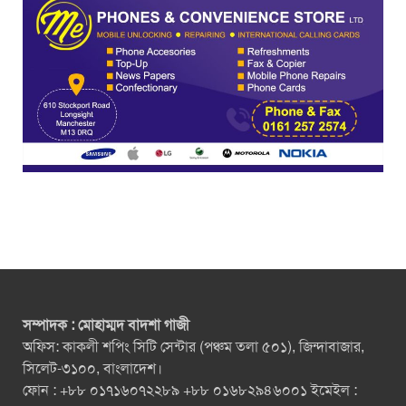
সম্পাদক : মোহাম্মদ বাদশা গাজী
অফিস: কাকলী শপিং সিটি সেন্টার (পঞ্চম তলা ৫০১), জিন্দাবাজার,
সিলেট-৩১০০, বাংলাদেশ।
ফোন : +৮৮ ০১৭১৬০৭২২৮৯ +৮৮ ০১৬৮২৯৪৬০০১ ইমেইল :