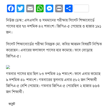
F
T
E
W
M
Pr
S
a
wi
m
h
e
in
h
নিউজ ডেস্ক:: এসএসসি ও সমমানের পরীক্ষায় সিলেট শিক্ষাবোর্ডে
c
tt
ail
at
ss
t
ar
পাসের হার ৭০ দশমিক ৪২ শতাংশ। জিপিএ-৫ পেয়েছে ৩ হাজার ১৯১
e
er
s
e
e
জন।
b
A
n
সিলেট শিক্ষাবোর্ডের পরীক্ষা নিয়ন্ত্রক মো. কবির আহমদ বিষয়টি নিশ্চিত
o
p
g
করেছেন। এবারের ফলাফলে পাসের হার কমেছে। তবে বেড়েছে
o
p
er
জিপিএ-৫।
k
গতবার পাসের হার ছিল ৮০ দশমিক ২৬ শতাংশ। ফলে এবার কমেছে
৯ দশমিক ৪৮ শতাংশ। গতবারের তুলনায় এবার ৫৮২ জন শিক্ষার্থী
জিপিএ-৫ বেশি পেয়েছে। গতবার জিপিএ-৫ পেয়েছিল ২ হাজার ৬৬৩
জন শিক্ষার্থী।
কমেন্ট