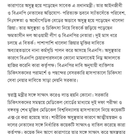
কারাগারে অসুস্থ হয়ে পড়েছেন সাবেক এ প্রধানমন্ত্রী। তার আইনজীবী
ও বিএনপি নেতাদের অভিযোগ- পরিত্যক্ত ভবনে স্যাঁতসেঁতে পরিবেশ,
নিঃসঙ্গতা ও অর্থোপেডিক বেডের অভাবে অসুস্থ হয়ে পড়েছেন খালেদা
জিয়া। তার অসুস্থতা ও চিকিৎসা নিয়ে বিতর্কে জড়িয়ে পড়েছেন
ক্ষমতাসীন দল আওয়ামী লীগ ও বিএনপির নেতারা। দুই মাস ধরে
চলছে এ বিতর্ক। পাশাপাশি খালেদা জিয়ার মুক্তির দাবিতে
অব্যাহতভাবে নানা কর্মসূচি পালন করে আসছে বিএনপি। অসুস্থতার
কারণে বিএনপি চেয়ারপারসনকে কোনো মামলাতেই নিম্ন আদালতে
হাজির করেনি কারা কর্তৃপক্ষ। বিএনপির দাবি অনুযায়ী ব্যক্তিগত
চিকিৎসকদের পরামর্শে ও পছন্দের বেসরকারি হাসপাতালে চিকিৎসা
সেবা নেয়ার দাবিতে সাড়া দেয়নি সরকার।
স্বরাষ্ট্র মন্ত্রীর সঙ্গে সাক্ষাৎ করেও লাভ হয়নি কোনো। সরকারি
চিকিৎসকদের সমন্বয়ে মেডিকেল বোর্ডের মাধ্যমে দুই দফা পরীক্ষা ও
বঙ্গবন্ধু শেখ মুজিব মেডিকেল বিশ্ববিদ্যালয় হাসপাতালে নিয়ে কয়েকটি
এক্স-রে করা হয়েছে তার। শারীরিক অসুস্থতার কারণে আত্মীয়স্বজন ও
দলের নেতাদের সঙ্গে নির্ধারিত কয়েকটি সাক্ষাৎও বাতিল করেছে কারা
কর্তৃপক্ষ। কয়েক দিন আগে কারাগারে তার সঙ্গে সাক্ষাৎ করে অসুস্থতার