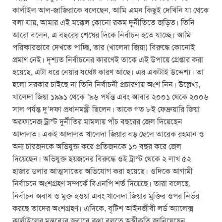
কার্লাইল আল-জাজিরাকে বলেছেন, আমি এমন কিছুই দেখিনি যা থেকে
বলা যায়, আমার এই মক্কেল কোনো রকম দুর্নীতিতে জড়িত। তিনি
আরো বলেন, এ বছরের শেষের দিকে নির্বাচন হতে যাচ্ছে। আমি
পরিষ্কারভাবে দেখতে পাচ্ছি, তার (খালেদা জিয়া) বিরুদ্ধে কোনোই
প্রমাণ নেই। দৃশ্যত নির্বাচনের কারণেই তাকে এই উপায়ে গ্রেপ্তার করা
হয়েছে, এটা ধরে নেয়ার যথেষ্ট কারণ আছে। এর একটাই উদ্দেশ্য। তা
হলো সরকার চাইছে না তিনি নির্বাচনী প্রচারণায় অংশ নিন। উল্লেখ্য,
খালেদা জিয়া ১৯৯১ থেকে ’৯৬ পর্যন্ত এবং আবার ২০০১ থেকে ২০০৬
সাল পর্যন্ত দু’দফা প্রধানমন্ত্রী ছিলেন। তাকে গত ৮ই ফেব্রুয়ারি জিয়া
অরফানেজ ট্রাস্ট দুর্নীতির মামলায় পাঁচ বছরের জেল দিয়েছেন
আদালত। একই আদালত খালেদা জিয়ার বড় ছেলে তারেক রহমান ও
অন্য চারজনকে অভিযুক্ত করে প্রতিজনকে ১০ বছর করে জেল
দিয়েছেন। অভিযুক্ত ছয়জনের বিরুদ্ধে ওই ট্রাস্ট থেকে ২ লাখ ৫২
হাজার ডলার আত্মসাতের অভিযোগ করা হয়েছে। ওদিকে আগামী
নির্বাচনে অংশগ্রহণ সম্পর্কে বিএনপি শর্ত দিয়েছে। তারা বলেছে,
নির্বাচন অবাধ ও মুক্ত হওয়া এবং খালেদা জিয়ার মুক্তির ওপর নির্ভর
করছে তাদের অংশগ্রহণ। এদিকে, বৃটিশ আইনজীবী লর্ড অ্যালেক্স
কার্লাইলের মন্তব্যের জবাবে কথা বলতে অস্বীকৃতি জানিয়েছেন