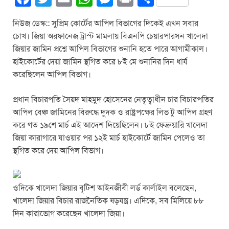
a
wi
m
h
e
in
h
নিউজ ডেস্ক:: সুপ্রিম কোর্টের আপিল বিভাগের দিকেই এখন সবার
c
tt
ail
at
ss
t
ar
চোখ। জিয়া অরফানেজ ট্রাস্ট মামলায় বিএনপি চেয়ারপারসন খালেদা
e
er
s
e
e
জিয়ার জামিন প্রশ্নে আপিল বিভাগের শুনানি হতে পারে আগামীকাল।
b
A
n
হাইকোর্টের দেয়া জামিন স্থগিত করে ৮ই মে শুনানির দিন ধার্য
করেছিলেন আপিল বিভাগ।
o
p
g
o
p
er
প্রধান বিচারপতি সৈয়দ মাহমুদ হোসেনের নেতৃত্বাধীন চার বিচারপতির
k
আপিল বেঞ্চ জামিনের বিরুদ্ধে দুদক ও রাষ্ট্রপক্ষের লিভ টু আপিল গ্রহণ
করে গত ১৯শে মার্চ এই আদেশ দিয়েছিলেন। ৮ই ফেব্রুয়ারি খালেদা
জিয়া কারাগারে যাওয়ার পর ১২ই মার্চ হাইকোর্টে জামিন পেলেও তা
স্থগিত করে দেয় আপিল বিভাগ।
ওদিকে খালেদা জিয়ার বৃটিশ আইনজীবী লর্ড কার্লাইল বলেছেন,
খালেদা জিয়ার বিচার রাজনৈতিক ষড়যন্ত্র। এদিকে, সব মিলিয়ে ৮৮
দিন কারাভোগ করেছেন খালেদা জিয়া।