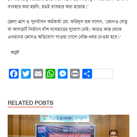
ব্যবহার করা হয়নি, রডই ব্যবহার করা হয়েছে।’
জেলা ত্রাণ ও পুনর্বাসন কর্মকর্তা মো. ফরিদুল হক বলেন, ‘কোনও সেতু
বা কালভার্ট নির্মাণে বাঁশ ব্যবহারের সুযোগ নেই। কারও কাছ থেকে
এধরনের কোনও অভিযোগ পাওয়া গেলে খোঁজ-খবর নেওয়া হবে।’
কমেন্ট
F
T
E
W
M
Pr
S
a
wi
m
h
e
in
h
c
tt
ail
at
ss
t
ar
e
er
s
e
e
RELATED POSTS
b
A
n
o
p
g
o
p
er