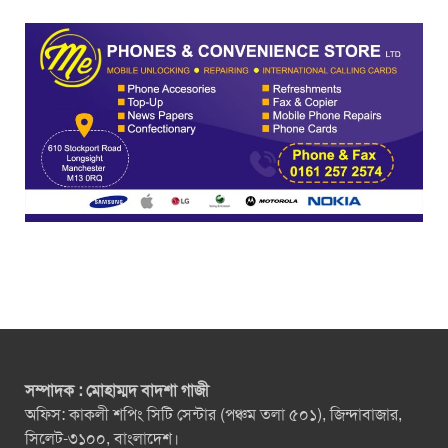
সম্পাদক : মোহাম্মদ বাদশা গাজী
অফিস: কাকলী শপিং সিটি সেন্টার (পঞ্চম তলা ৫০১), জিন্দাবাজার,
সিলেট-৩১০০, বাংলাদেশ।