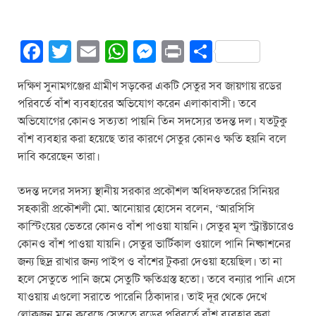
F
T
E
W
M
Pr
S
a
wi
m
h
e
in
h
দক্ষিণ সুনামগঞ্জের গ্রামীণ সড়কের একটি সেতুর সব জায়গায় রডের
c
tt
ail
at
ss
t
ar
পরিবর্তে বাঁশ ব্যবহারের অভিযোগ করেন এলাকাবাসী। তবে
e
er
s
e
e
অভিযোগের কোনও সত্যতা পায়নি তিন সদস্যের তদন্ত দল। যতটুকু
b
A
n
বাঁশ ব্যবহার করা হয়েছে তার কারণে সেতুর কোনও ক্ষতি হয়নি বলে
দাবি করেছেন তারা।
o
p
g
o
p
er
তদন্ত দলের সদস্য স্থানীয় সরকার প্রকৌশল অধিদফতরের সিনিয়র
k
সহকারী প্রকৌশলী মো. আনোয়ার হোসেন বলেন, ‘আরসিসি
কাস্টিংয়ের ভেতরে কোনও বাঁশ পাওয়া যায়নি। সেতুর মূল স্ট্রাক্টচারেও
কোনও বাঁশ পাওয়া যায়নি। সেতুর ভার্টিকাল ওয়ালে পানি নিষ্কাশনের
জন্য ছিদ্র রাখার জন্য পাইপ ও বাঁশের টুকরা দেওয়া হয়েছিল। তা না
হলে সেতুতে পানি জমে সেতুটি ক্ষতিগ্রস্ত হতো। তবে বন্যার পানি এসে
যাওয়ায় এগুলো সরাতে পারেনি ঠিকাদার। তাই দূর থেকে দেখে
লোকজন মনে করেছে সেতুতে রডের পরিবর্তে বাঁশ ব্যবহার করা