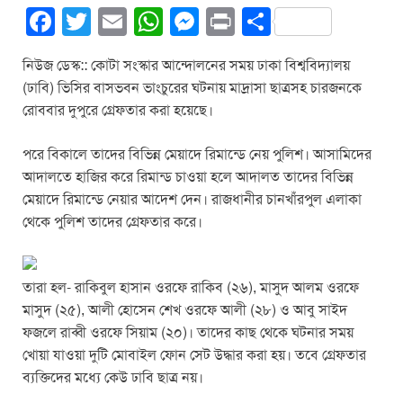
F
T
E
W
M
Pr
S
a
wi
m
h
e
in
h
নিউজ ডেস্ক:: কোটা সংস্কার আন্দোলনের সময় ঢাকা বিশ্ববিদ্যালয়
c
tt
ail
at
ss
t
ar
(ঢাবি) ভিসির বাসভবন ভাংচুরের ঘটনায় মাদ্রাসা ছাত্রসহ চারজনকে
e
er
s
e
e
রোববার দুপুরে গ্রেফতার করা হয়েছে।
b
A
n
পরে বিকালে তাদের বিভিন্ন মেয়াদে রিমান্ডে নেয় পুলিশ। আসামিদের
o
p
g
আদালতে হাজির করে রিমান্ড চাওয়া হলে আদালত তাদের বিভিন্ন
o
p
er
মেয়াদে রিমান্ডে নেয়ার আদেশ দেন। রাজধানীর চানখাঁরপুল এলাকা
k
থেকে পুলিশ তাদের গ্রেফতার করে।
তারা হল- রাকিবুল হাসান ওরফে রাকিব (২৬), মাসুদ আলম ওরফে
মাসুদ (২৫), আলী হোসেন শেখ ওরফে আলী (২৮) ও আবু সাইদ
ফজলে রাব্বী ওরফে সিয়াম (২০)। তাদের কাছ থেকে ঘটনার সময়
খোয়া যাওয়া দুটি মোবাইল ফোন সেট উদ্ধার করা হয়। তবে গ্রেফতার
ব্যক্তিদের মধ্যে কেউ ঢাবি ছাত্র নয়।