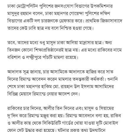
ঢাকা মেট্রোপলিটন পুলিশের জনসংযোগ বিভাগের উপকমিশনার
মাসুদুর রহমান বলেন, ঢাকা মহানগর গোয়েন্দা পুলিশের দক্ষিণ
বিভাগের একটি দল চারজনকে গ্রেফতার করে। প্রাথমিক জিজ্ঞাসাবাদে
তাদের কেউ ঢাবি ছাত্র নয় বলে নিশ্চিত হওয়া গেছে।
তবে, তাদের মধ্যে শুধু মাসুদ ঢাকা আলিয়া মাদ্রাসার ছাত্র। অন্য
তিনজন কোনো শিক্ষাপ্রতিষ্ঠানেরই ছাত্র নয়। এর মধ্যে রাকিবের নামে
বরিশাল ও লক্ষ্মীপুরে পাঁচটি মামলা রয়েছে।
আদালত সূত্র জানায়, চার আসামিকে আদালতে হাজির করে সাত
দিনের রিমান্ড আবেদন করেন মামলার তদন্তকারী কর্মকর্তা। শুনানি
শেষে ঢাকা মহানগর হাকিম মো. রায়হান উল ইসলাম আসামিদের
বিভিন্ন মেয়াদে রিমান্ডে নেয়ার আদেশ দেন।
রাকিবের চার দিনের, আলীর তিন দিনের এবং মাসুদ ও সিয়ামের
দু’দিন করে রিমান্ড মঞ্জুর করা হয়। রিমান্ড আবেদনে বলা হয়, রাকিব
ও আলীর কাছ থেকে সিকিউরিটি গার্ডের খোয়া যাওয়া দুটি মোবাইল
ফোন সেট উদ্ধার করা হয়েছে। ঘটনার প্রকৃত তথ্য উদ্ঘাটনে