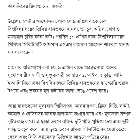
আসামিদের রিমান্ড নেয়া জরুরি।
উল্লেখ্য, কোটার আন্দোলন চলাকালে ৯ এপ্রিল রাতে ঢাকা
বিশ্ববিদ্যালয়ের ভিসির বাসভবনে হামলা, ভাংচুর, অগ্নিসংযোগ ও
মালামাল চুরির ঘটনা ঘটে। পরদিন ১০ এপ্রিল ঢাকা বিশ্ববিদ্যালয়ের
সিনিয়র সিকিউরিটি অফিসার এসএম কামরুল আহসান শাহবাগ থানায়
মামলা করেন।
মামলার অভিযোগে বলা হয়, ৯ এপ্রিল রাতে অজ্ঞাতনামা অনেক
মুখোশধারী সন্ত্রাসী ও দুষ্কৃৃতকারী লোহার রড, পাইপ, হাতুড়ি, লাঠি
ইত্যাদি নিয়ে ঢাকা বিশ্ববিদ্যালয়ে ভিসির বাসভবনের বাউন্ডারি ওয়াল
টপকে এবং ভবনের মূল ফটকের তালা ভেঙে প্রবেশ করে।
তারা বাসভবনের মূল্যবান জিনিসপত্র, আসবাবপত্র, ফ্রিজ, টিভি, লাইট,
কমোড ও বেসিনসহ অনেক মালামাল ভাংচুর করে এবং মূল্যবান সম্পদ
লুটতরাজ করে। এ ছাড়া ভবনে রক্ষিত দুটি গাড়ি পুড়িয়ে দেয় এবং দুটি
গাড়ি ভাংচুর করে। এ ছাড়াও ভবনে রক্ষিত সিসিটিভি ক্যামেরা ভেঙে
ফেলে এবং সিসি ক্যামেরার ডিভিআর আগুনে পুড়িয়ে দেয়।