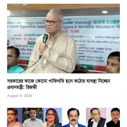
b
A
n
o
p
g
o
p
er
k
সরকারের কাজে কোনো গাফিলতি হলে কঠোর ব্যবস্থা নিচ্ছেন
প্রধানমন্ত্রী: রিজভী
August 8, 2026