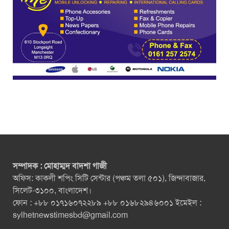
সম্পাদক : মোহাম্মদ বাদশা গাজী
অফিস: কাকলী শপিং সিটি সেন্টার (পঞ্চম তলা ৫০১), জিন্দাবাজার,
সিলেট-৩১০০, বাংলাদেশ।
ফোন : +৮৮ ০১৭১৬০৭২২৮৯ +৮৮ ০১৬৮২৯৪৬০০১ ইমেইল :
sylhetnewstimesbd@gmail.com