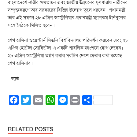
বাংলাদেশে নারীর ক্ষমতায়ন এবং জাতীয় উন্নয়নের মূলধারায় নারীদের
সম্পৃক্তকরণে তার সরকারের বিভিন্ন উদ্যোগ তুলে ধরবেন। প্রধানমন্ত্রী
তার এই সফরে ২৮ এপ্রিল অস্ট্রেলিয়ার প্রধানমন্ত্রী ম্যালকম টার্নবুলের
সঙ্গে বৈঠকে মিলিত হবেন।
শেখ হাসিনা ওয়েস্টার্ন সিডনি বিশ্ববিদ্যালয় পরিদর্শন করবেন এবং ২৮
এপ্রিল হোটেল সোফিটেল-এ একটি পাবলিক ফাংশনে যোগ দেবেন।
২৯ এপ্রিল অস্ট্রেলিয়া ত্যাগ করার পরদিন দেশে ফেরার কথা রয়েছে
শেখ হাসিনার।
কমেন্ট
F
T
E
W
M
Pr
S
a
wi
m
h
e
in
h
c
tt
ail
at
ss
t
ar
e
er
s
e
e
RELATED POSTS