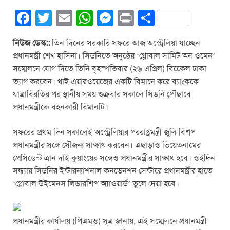
F
T
E
W
M
Pr
S
a
wi
m
h
e
in
h
নিউজ ডেস্ক::
তিন দিনের সরকারি সফরে আজ অস্ট্রেলিয়া যাচ্ছেন
c
tt
ail
at
ss
t
ar
প্রধানমন্ত্রী শেখ হাসিনা। সিডনিতে অনুষ্ঠেয় ‘গ্লোবাল সামিট অন ওমেন’
e
er
s
e
e
সম্মেলনে যোগ দিতে তিনি বৃহস্পতিবার (২৬ এপ্রিল) বিকেেল ঢাকা
b
A
n
ত্যাগ করবেন। থাই এয়ারওয়েজের একটি বিমানে করে ব্যাংককে
যাত্রাবিরতির পর স্থানীয় সময় শুক্রবার সকালে সিডনি পৌঁছাবে
o
p
g
প্রধানমন্ত্রীকে বহনকারী বিমানটি।
o
p
er
k
সফরের প্রথম দিন সকালেই অস্ট্রেলিয়ার পররাষ্ট্রমন্ত্রী জুলি বিশপ
প্রধানমন্ত্রীর সঙ্গে সৌজন্য সাক্ষাৎ করবেন। এছাড়াও ভিয়েতনামের
প্রেসিডেন্ট ত্রান দাই কুয়াংয়ের সঙ্গেও প্রধানমন্ত্রীর সাক্ষাৎ হবে। ওইদিন
সন্ধ্যায় সিডনির ইন্টারন্যাশনাল কনভেনশন সেন্টারে প্রধানমন্ত্রীর হাতে
‘গ্লোবাল উইমেনস লিডারশিপ অ্যাওয়ার্ড’ তুলে দেয়া হবে।
প্রধানমন্ত্রীর কার্যালয় (পিএমও) সূত্র জানায়, এই সম্মেলনে প্রধানমন্ত্রী