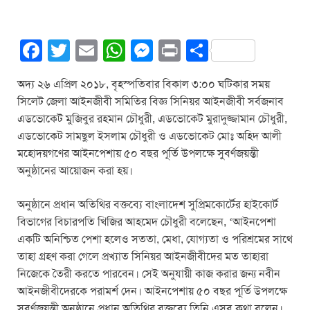
F
T
E
W
M
Pr
S
a
wi
m
h
e
in
h
অদ্য ২৬ এপ্রিল ২০১৮, বৃহস্পতিবার বিকাল ৩:০০ ঘটিকার সময়
c
tt
ail
at
ss
t
ar
সিলেট জেলা আইনজীবী সমিতির বিজ্ঞ সিনিয়র আইনজীবী সর্বজনাব
e
er
s
e
e
এডভোকেট মুজিবুর রহমান চৌধুরী, এডভোকেট মুরাদুজ্জামান চৌধুরী,
b
A
n
এডভোকেট সামছুল ইসলাম চৌধুরী ও এডভোকেট মোঃ অহিদ আলী
মহোদয়গণের আইনপেশায় ৫০ বছর পূর্তি উপলক্ষে সুবর্ণজয়ন্তী
o
p
g
অনুষ্ঠানের আয়োজন করা হয়।
o
p
er
k
অনুষ্ঠানে প্রধান অতিথির বক্তব্যে বাংলাদেশ সুপ্রিমকোর্টের হাইকোর্ট
বিভাগের বিচারপতি খিজির আহমেদ চৌধুরী বলেছেন, ‘আইনপেশা
একটি অনিশ্চিত পেশা হলেও সততা, মেধা, যোগ্যতা ও পরিশ্রমের সাথে
তাহা গ্রহণ করা গেলে প্রখ্যাত সিনিয়র আইনজীবীদের মত তাহারা
নিজেকে তৈরী করতে পারবেন। সেই অনুযায়ী কাজ করার জন্য নবীন
আইনজীবীদেরকে পরামর্শ দেন। আইনপেশায় ৫০ বছর পূর্তি উপলক্ষে
সুবর্ণজয়ন্তী অনুষ্ঠানে প্রধান অতিথির বক্তব্যে তিনি এসব কথা বলেন।