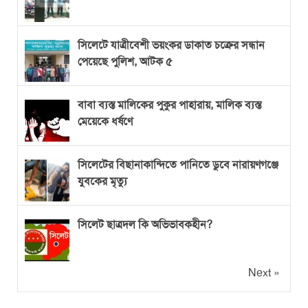
সিলেটে যাত্রীবেশী ভয়ংকর ডাকাত চক্রের সন্ধান
পেয়েছে পুলিশ, আটক ৫
বাবা ব্যস্ত মালিকের পুকুর পাহারায়, মালিক ব্যস্ত
মেয়েকে ধর্ষণে
সিলেটের বিছানাকান্দিতে পানিতে ডুবে নারায়ণগঞ্জে
যুবকের মৃত্যু
সিলেট ছাত্রদল কি অভিভাবকহীন?
Next »