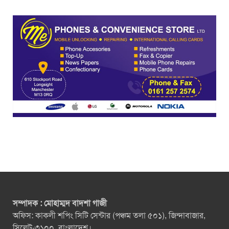
সম্পাদক : মোহাম্মদ বাদশা গাজী
অফিস: কাকলী শপিং সিটি সেন্টার (পঞ্চম তলা ৫০১), জিন্দাবাজার,
সিলেট-৩১০০, বাংলাদেশ।