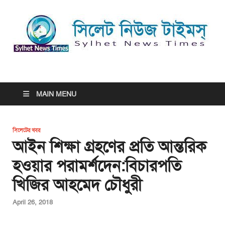
সিলেট নিউজ টাইমস্ | Sylhet
সিলেট নিউজ টাইমস্ | Sylhet News Times
News Times
MAIN MENU
সিলেটের খবর
আইন শিক্ষা গ্রহণের প্রতি আন্তরিক
হওয়ার পরামর্শদেন:বিচারপতি
খিজির আহমেদ চৌধুরী
April 26, 2018