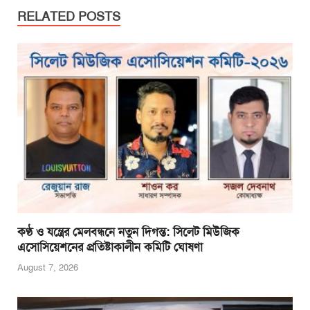
e
er
s
e
e
RELATED POSTS
b
A
n
o
p
g
o
p
er
k
কণ্ঠ ও যন্ত্রের মেলবন্ধনে নতুন দিগন্ত: সিলেট মিউজিক
এসোসিয়েশনের প্রতিষ্টাকালীন কমিটি ঘোষণা
August 7, 2026