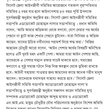
সিলেট জেলা আইনজীবী সমিতির আয়োজনে গতকাল বৃহস্পতিবার
সমিতির ২ নম্বর বার হলে আইনপেশায় ৫০ বছর পূর্তি উপলক্ষে
সুবর্ণজয়ন্তী অনুষ্ঠান অনুষ্ঠিত হয়। সিলেট জেলা আইনজীবী সমিতির
সভাপতি এডভোকেট মোহাম্মদ লালার সভাপতিত্বে । প্রধান অতিথি
বলেন, ‘আমি আমার অভিজ্ঞতা থেকে বলবো, যোগ দেয়ার পর অর্থের
পেছনে না ছুটে কাজ শেখার পেছনে ছুটবেন। যারা সিনিয়র ও অভিজ্ঞ
আছেন, তাদের উচিত নবীনদের পরামর্শ দিয়ে ঋদ্ধ করা।’ খিজির
আহমেদ চৌধুরী আরো বলেন, ‘আইন পেশায় অর্থের বিষয়টি অনিশ্চিত
হলেও এটি খুবই মহৎ একটি পেশা। আমরা যারা আইন পেশায় আছি,
তাদেরকে এ পেশার সম্মান রক্ষায় সচেষ্ট থাকতে হবে। সমাজের
কল্যাণে ও সুষ্ঠু সমাজ গঠনে নিজ নিজ অবস্থান থেকে ভূমিকা রাখতে
হবে। আইনী সহায়তা পাওয়ার জন্য আমাদের কাছে অনেক গরীব মানুষ
আসেন। তাদেরকে যথাসম্ভব সাহায্য করতে হবে।’ সিলেট জেলা
আইনজীবী সমিতি সভাপতি অ্যাডভোকেট মোহাম্মদ লালা’র
সভাপতিত্বে ও সুবর্ণজয়ন্তী অনুষ্ঠান সঞ্চালন করেন সমিতির যুগ্ম
সম্পাদক এডভোকেট মোহাম্মদ আব্দুছ ছাত্তার ও এডভোকেট
এন.আই.এম. মাছুম চৌধুরীর যৌথ পরিচালনায় অনুষ্ঠানে বিশেষ অতিথি