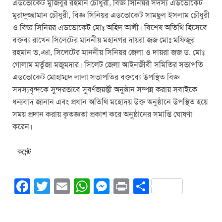
এডভোকেট মুজিবুর রহমান চৌধুরী, বিজ্ঞ সিনিয়র সদস্য এডভোকেট
মুরাদুজ্জামান চৌধুরী, বিজ্ঞ সিনিয়র এডভোকেট সামছুল ইসলাম চৌধুরী
ও বিজ্ঞ সিনিয়র এডভোকেট মোঃ অহিদ আলী। বিশেষ অতিথি হিসেবে
বক্তব্য রাখেন সিলেটের মাননীয় মহানগর দায়রা জজ মোঃ মফিজুর
রহমান ভ‚ঞা, সিলেটের মাননীয় সিনিয়র জেলা ও দায়রা জজ ড. মোঃ
গোলাম মর্তুজা মজুমদার। সিলেট জেলা আইনজীবী সমিতির সভাপতি
এডভোকেট মোহাম্মদ লালা সভাপতির বক্তব্যে উপস্থিত বিজ্ঞ
সদস্যবৃন্দকে সুন্দরভাবে সুবর্ণজয়ন্তী অনুষ্ঠান সম্পন্ন করায় সবাইকে
ধন্যবাদ জানান এবং প্রধান অতিথি মহোদয় উক্ত অনুষ্ঠানে উপস্থিত হয়ে
সময় প্রদান করায় কৃতজ্ঞতা প্রকাশ করে অনুষ্ঠানের সমাপ্তি ঘোষণা
করেন।
কমেন্ট
F
T
E
W
M
Pr
S
a
wi
m
h
e
in
h
c
tt
ail
at
ss
t
ar