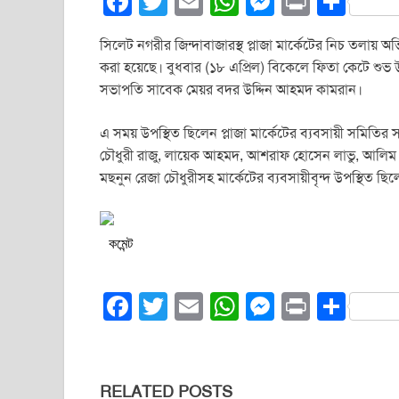
F
T
E
W
M
Pr
S
a
wi
m
h
e
in
h
সিলেট নগরীর জিন্দাবাজারস্থ প্লাজা মার্কেটের নিচ তলায় অ
c
tt
ail
at
ss
t
ar
করা হয়েছে। বুধবার (১৮ এপ্রিল) বিকেলে ফিতা কেটে শুভ 
e
er
s
e
e
সভাপতি সাবেক মেয়র বদর উদ্দিন আহমদ কামরান।
b
A
n
এ সময় উপস্থিত ছিলেন প্লাজা মার্কেটের ব্যবসায়ী সমিত
o
p
g
চৌধুরী রাজু, লায়েক আহমদ, আশরাফ হোসেন লাভু, আলিম মিয়া,
o
p
er
মছনুন রেজা চৌধুরীসহ মার্কেটের ব্যবসায়ীবৃন্দ উপস্থিত ছি
k
কমেন্ট
F
T
E
W
M
Pr
S
a
wi
m
h
e
in
h
c
tt
ail
at
ss
t
ar
e
er
s
e
e
RELATED POSTS