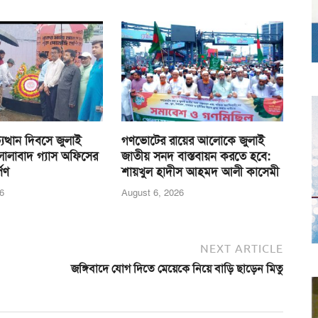
ুত্থান দিবসে জুলাই
গণভোটের রায়ের আলোকে জুলাই
 জালালাবাদ গ্যাস অফিসের
জাতীয় সনদ বাস্তবায়ন করতে হবে:
্পণ
শায়খুল হাদীস আহমদ আলী কাসেমী
6
August 6, 2026
NEXT ARTICLE
জঙ্গিবাদে যোগ দিতে মেয়েকে নিয়ে বাড়ি ছাড়েন মিতু