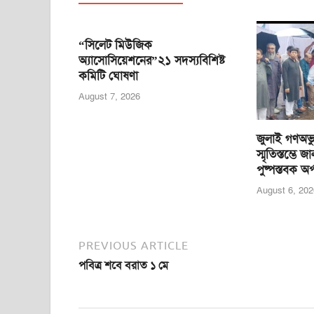
b
A
n
o
p
g
“সিলেট মিউজিক
o
p
er
অ্যাসোসিয়েশনের”২১ সদস্যবিশিষ্ট
কমিটি ঘোষণা
k
August 7, 2026
জুলাই গণঅভ্য
স্মৃতিস্তম্ভে
পুষ্পস্তবক অর
August 6, 202
PREVIOUS ARTICLE
পবিত্র শবে বরাত ১ মে