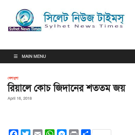
সিলেট নিউজ টাইমস্ | Sylhet
সিলেট নিউজ টাইমস্ | Sylhet News Times
News Times
MAIN MENU
খেলাধুলা
রিয়ালে কোচ জিদানের শততম জয়
April 16, 2018
F
T
E
W
M
Pr
S