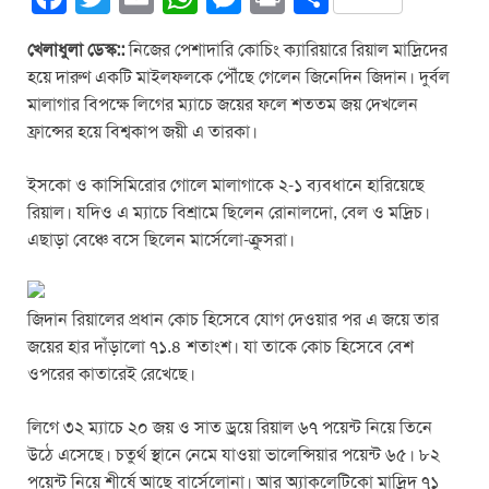
a
wi
m
h
e
in
h
খেলাধুলা ডেস্ক::
নিজের পেশাদারি কোচিং ক্যারিয়ারে রিয়াল মাদ্রিদের
c
tt
ail
at
ss
t
ar
হয়ে দারুণ একটি মাইলফলকে পৌঁছে গেলেন জিনেদিন জিদান। দুর্বল
e
er
s
e
e
মালাগার বিপক্ষে লিগের ম্যাচে জয়ের ফলে শততম জয় দেখলেন
b
A
n
ফ্রান্সের হয়ে বিশ্বকাপ জয়ী এ তারকা।
o
p
g
ইসকো ও কাসিমিরোর গোলে মালাগাকে ২-১ ব্যবধানে হারিয়েছে
o
p
er
রিয়াল। যদিও এ ম্যাচে বিশ্রামে ছিলেন রোনালদো, বেল ও মদ্রিচ।
k
এছাড়া বেঞ্চে বসে ছিলেন মার্সেলো-ক্রুসরা।
জিদান রিয়ালের প্রধান কোচ হিসেবে যোগ দেওয়ার পর এ জয়ে তার
জয়ের হার দাঁড়ালো ৭১.৪ শতাংশ। যা তাকে কোচ হিসেবে বেশ
ওপরের কাতারেই রেখেছে।
লিগে ৩২ ম্যাচে ২০ জয় ও সাত ড্রয়ে রিয়াল ৬৭ পয়েন্ট নিয়ে তিনে
উঠে এসেছে। চতুর্থ স্থানে নেমে যাওয়া ভালেন্সিয়ার পয়েন্ট ৬৫। ৮২
পয়েন্ট নিয়ে শীর্ষে আছে বার্সেলোনা। আর অ্যাকলেটিকো মাদ্রিদ ৭১