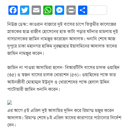
F
T
E
W
M
Pr
S
a
wi
m
h
e
in
h
নিউজ ডেস্ক:: কাওরান বাজারে দুই বাসের চাপে তিতুমীর কালেজের
c
tt
ail
at
ss
t
ar
স্নাতকের ছাত্র রাজীব হোসেনের হাত কাটা পড়ার ঘটনার মামলায় দুই
e
er
s
e
e
বাসচালকের জামিন নামঞ্জুর করেছেন আদালত। শুনানি শেষে আজ
b
A
n
দুপুরে ঢাকা মহানগর হাকিম নুরুন্নাহার ইয়াসমিনের আদালত তাদের
জামিন নামঞ্জুর করেন।
o
p
g
o
p
er
জামিন না পাওয়া আসামিরা হলেন- বিআরটিসি বাসের চালক ওয়াহিদ
k
(৩৫) ও স্বজন বাসের চালক খোরশেদ (৫০)। ওয়াহিদের পক্ষে তার
আইনজীবী মোহাম্মদ ইউনুস ও খোরশেদের পক্ষে হেলাল উদ্দিন
পাটোয়ারী জামিন শুনানি করেন।
এর আগে ৫ই এপ্রিল দুই আসামির দুদিন করে রিমান্ড মঞ্জুর করেন
আদালত। রিমান্ড শেষে ৮ই এপ্রিল তাদের কারাগারে পাঠানোর নির্দেশ
দেন।