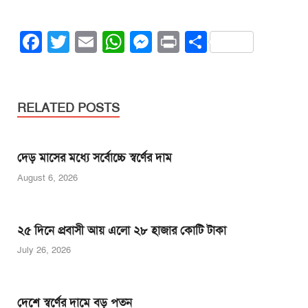
F
T
E
W
M
Pr
S
a
wi
m
h
e
in
h
c
tt
ail
at
ss
t
ar
e
er
s
e
e
RELATED POSTS
b
A
n
o
p
g
দেড় মাসের মধ্যে সর্বোচ্চে স্বর্ণের দাম
o
p
er
August 6, 2026
k
২৫ দিনে প্রবাসী আয় এলো ২৮ হাজার কোটি টাকা
July 26, 2026
দেশে স্বর্ণের দামে বড় পতন