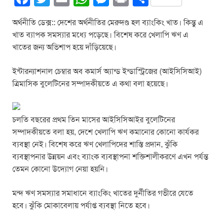
a
wi
m
h
e
in
h
অর্থনীতি ডেক্স:: দেশের অর্থনীতির মেরুদণ্ড হল ব্যাংকিং খাত। কিন্তু এ
c
tt
ail
at
ss
t
ar
খাত ব্যাপক সমস্যার মধ্যে পড়েছে। বিশেষ করে খেলাপি ঋণ এ
e
er
s
e
e
খাতের জন্য অভিশাপ হয়ে দাঁড়িয়েছে।
b
A
n
ইন্টারন্যাশনাল চেম্বার অব কমার্স অ্যান্ড ইন্ডাস্ট্রিজের (আইসিসিআই)
o
p
g
ত্রিমাসিক বুলেটিনের সম্পাদকীয়তে এ কথা বলা হয়েছে।
o
p
er
k
চলতি বছরের প্রথম তিন মাসের আইসিসিআইর বুলেটিনের
সম্পাদকীয়তে বলা হয়, দেশে খেলাপি ঋণ কমানোর কোনো কার্যকর
ব্যবস্থা নেই। বিশেষ করে ঋণ খেলাপিদের শাস্তি প্রদান, ঝুঁকি
ব্যবস্থাপনার উন্নয়ন এবং ব্যাংক ব্যবস্থাপনা শক্তিশালীকরণে এখন পর্যন্ত
তেমন কোনো উদ্যোগ নেয়া হয়নি।
মন্দ ঋণ সমস্যার সমাধানে ব্যাংকিং খাতের দুর্নীতির গভীরে যেতে
হবে। ঝুঁকি মোকাবেলায় পর্যাপ্ত ব্যবস্থা নিতে হবে।