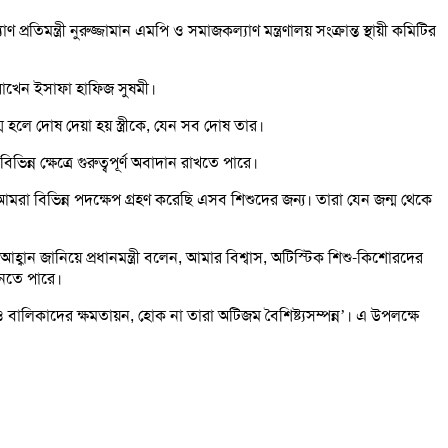
্রতিমন্ত্রী নুরুজ্জামান এমপি ও সমাজকল্যাণ মন্ত্রণালয় সংক্রান্ত স্থায়ী কমিটির
 রাখেন ইসাফা হাফিজ সুষমী।
 হলে দোষ দেয়া হয় স্ত্রীকে, যেন সব দোষ তার।
 ক্ষেত্রে গুরুত্বপূর্ণ অবাদান রাখতে পারে।
মরা বিভিন্ন পদক্ষেপ গ্রহণ করেছি এসব শিশুদের জন্য। তারা যেন জন্ম থেকে
আহ্বান জানিয়ে প্রধানমন্ত্রী বলেন, আমার বিশ্বাস, অটিস্টিক শিশু-কিশোরদের
আনতে পারে।
 বালিকাদের ক্ষমতায়ন, হোক না তারা অটিজম বৈশিষ্ট্যসম্পন্ন’। এ উপলক্ষে