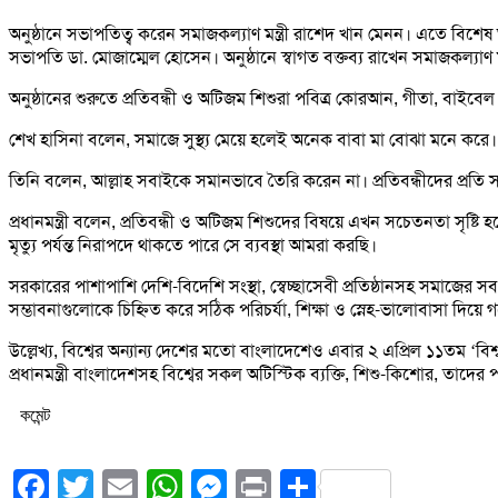
অনুষ্ঠানে সভাপতিত্ব করেন সমাজকল্যাণ মন্ত্রী রাশেদ খান মেনন। এতে বিশেষ অতিথির
সভাপতি ডা. মোজাম্মেল হোসেন। অনুষ্ঠানে স্বাগত বক্তব্য রাখেন সমাজকল্যাণ ম
অনুষ্ঠানের শুরুতে প্রতিবন্ধী ও অটিজম শিশুরা পবিত্র কোরআন, গীতা, বাইবে
শেখ হাসিনা বলেন, সমাজে সুস্থ্য মেয়ে হলেই অনেক বাবা মা বোঝা মনে করে। আ
তিনি বলেন, আল্লাহ সবাইকে সমানভাবে তৈরি করেন না। প্রতিবন্ধীদের প্রতি স
প্রধানমন্ত্রী বলেন, প্রতিবন্ধী ও অটিজম শিশুদের বিষয়ে এখন সচেতনতা সৃষ
মৃত্যু পর্যন্ত নিরাপদে থাকতে পারে সে ব্যবস্থা আমরা করছি।
সরকারের পাশাপাশি দেশি-বিদেশি সংস্থা, স্বেচ্ছাসেবী প্রতিষ্ঠানসহ সমাজের সব
সম্ভাবনাগুলোকে চিহ্নিত করে সঠিক পরিচর্যা, শিক্ষা ও স্নেহ-ভালোবাসা দিয়
উল্লেখ্য, বিশ্বের অন্যান্য দেশের মতো বাংলাদেশেও এবার ২ এপ্রিল ১১তম ‘বি
প্রধানমন্ত্রী বাংলাদেশসহ বিশ্বের সকল অটিস্টিক ব্যক্তি, শিশু-কিশোর, তাদের
কমেন্ট
Facebook
Twitter
Email
WhatsApp
Messenger
Print
Share