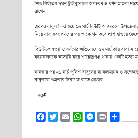
শিশু নির্যাতন দমন ট্রাইব্যুনালে অপহরণ ও ধর্ষণ মামলা 
রাখেন।
এরপর বাবুল ক্ষিপ্ত হয়ে ১৬ মার্চ বিউটি আক্তারকে উপজেলা
নিয়ে যায় এবং ধর্ষণের পর তাকে খুন করে লাশ হাওরে ফেল
বিউটিকে হত্যা ও ধর্ষণের অভিযোগে ১৭ মার্চ তার বাবা সা
কয়েকজনকে আসামি করে শায়েস্তাগঞ্জ থানায় একটি হত্যা 
মামলার পর ২১ মার্চ পুলিশ বাবুলের মা কলমচান ও সন্দ
বাবুলকে শুক্রবার দিবাগত রাতে গ্রেপ্তার
কমেন্ট
F
T
E
W
M
Pr
S
a
wi
m
h
e
in
h
c
tt
ail
at
ss
t
ar