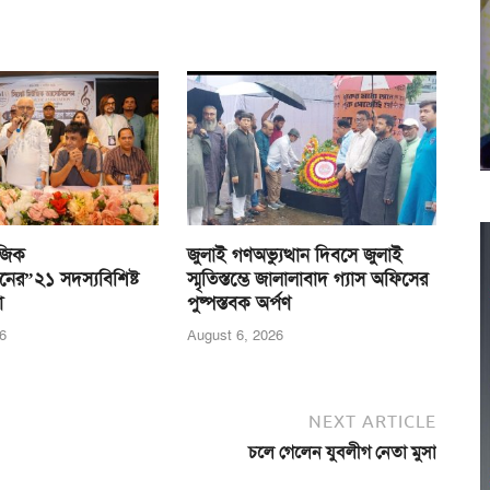
জিক
জুলাই গণঅভ্যুত্থান দিবসে জুলাই
নের”২১ সদস্যবিশিষ্ট
স্মৃতিস্তম্ভে জালালাবাদ গ্যাস অফিসের
া
পুষ্পস্তবক অর্পণ
6
August 6, 2026
NEXT ARTICLE
চলে গেলেন যুবলীগ নেতা মুসা