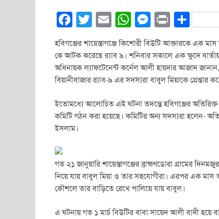
F
T
E
W
M
Pr
S
a
wi
m
h
e
in
h
হবিগঞ্জের শায়েস্তাগঞ্জে কিশোরী বিউটি আক্তারকে এক মাস
c
tt
ail
at
ss
t
ar
কে আটক করেছে র‌্যাব ৯। শনিবার সকালে এক ক্ষুদে বার্তায়
e
er
s
e
e
অধিনায়ক ল্যাফটেনেন্ট কর্নেল আলী হায়দার আজাদ জানান, 
b
A
n
বিয়ানীবাজার র‍্যাব-৯ এর সদস্যরা বাবুল মিয়াকে গ্রেপ্তার ক
o
p
g
ইতোমধ্যে আলোচিত এই ঘটনা তদন্তে হবিগঞ্জের অতিরিক্ত 
o
p
er
কমিটি গঠন করা হয়েছে। কমিটির অন্য সদস্যরা হলেন- অতি
k
ইসলাম।
গত ২১ জানুয়ারি শায়েস্তাগঞ্জের ব্রাহ্মণডোরা গ্রামের দ
নিয়ে যায় বাবুল মিয়া ও তার সহযোগীরা। এরপর এক মাস ত
কৌশলে তার বাড়িতে রেখে পালিয়ে যায় বাবুল।
এ ঘটনায় গত ১ মার্চ বিউটির বাবা সায়েদ আলী বাদী হয়ে বাবু