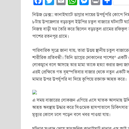
F
T
E
W
M
Pr
S
a
wi
m
h
e
in
h
নিউজ ডেক্স:: কানাইঘাটে ভাগ্নার দায়ের উপর্যুপরি কোপে নি
c
tt
ail
at
ss
t
ar
৮টায় উপজেলার বড়চতুল ইউপির চতুল বাজারে ঘটনাটি ঘটেছে
e
er
s
e
e
নিজস্ব বাড়ী ঘর তৈরি করে ছিলেন বড়চতুল গ্রামের রফিকুল 
b
A
n
পাশের রতনপুর গ্রামে।
o
p
g
পারিবারিক সূত্রে জানা যায়, তারা উভয় স্থানীয় চতুল বাজার
o
p
er
শারীরিক প্রতিবন্ধী। তিনি ভাগ্নের দোকানের পাশের্^ একট
k
লোকমুখে বলে আসছে তার মামা তাকে হত্যা করার জন্য জা
এরই প্রেক্ষিতে গত বৃহস্পতিবার বাজার থেকে নতুন একটি দ
মামার উপর উপর্যুপরি দা দিয়ে কুপিয়ে রক্তাক্ত আহত করে।
এ সময় বাজারের লোকজন এগিয়ে এসে ঘাতক আলমাছ উদ্দিন
আহত অবস্থায় উদ্ধার করে সিওমেক হাসপাতালে চিকিৎসার জ
মৃত্যুর কোলে ঢলে পড়েন বলে খবর পাওয়া যায়।
ঘটনার সংবাদ পেয়ে তাৎক্ষণিক কানাইঘাট থানার এস.আই 