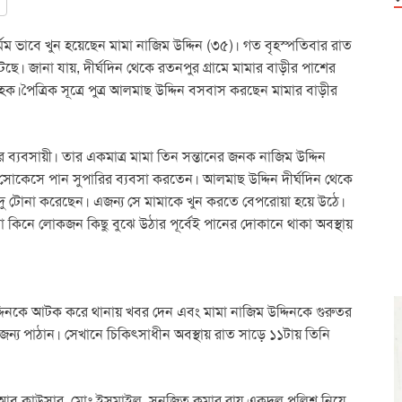
র্মম ভাবে খুন হয়েছেন মামা নাজিম উদ্দিন (৩৫)। গত বৃহস্পতিবার রাত
। জানা যায়, দীর্ঘদিন থেকে রতনপুর গ্রামে মামার বাড়ীর পাশের
হক।পৈত্রিক সূত্রে পুত্র আলমাছ উদ্দিন বসবাস করছেন মামার বাড়ীর
ের ব্যবসায়ী। তার একমাত্র মামা তিন সন্তানের জনক নাজিম উদ্দিন
ি সোকেসে পান সুপারির ব্যবসা করতেন। আলমাছ উদ্দিন দীর্ঘদিন থেকে
দু টোনা করেছেন। এজন্য সে মামাকে খুন করতে বেপরোয়া হয়ে উঠে।
া কিনে লোকজন কিছু বুঝে উঠার পূর্বেই পানের দোকানে থাকা অবস্থায়
কে আটক করে থানায় খবর দেন এবং মামা নাজিম উদ্দিনকে গুরুতর
ন্য পাঠান। সেখানে চিকিৎসাধীন অবস্থায় রাত সাড়ে ১১টায় তিনি
আবু কাউসার, মোঃ ইসমাইল, সনজিত কুমার রায় একদল পুলিশ নিয়ে