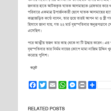
জনতার হাতে আটককৃত ঘাতক আলমাছকে গ্রেফতার করে থান
পরিবারে একমাত্র উপার্জনকারী ছেলে ঘাতক আলমাছের হাত
কান্নাজড়িত কন্ঠে বলেন, তার ভয়ে তারই আপন মা ও স্ত্রী 
হিসাবে জানা যায়, গত ২২ মার্চ বৃহস্পতিবার অনুরূপভাবে স
এসেছিল।
পরে আত্মীয় স্বজন তার কাছ থেকে দা টি উদ্ধার করেন। এর
বৃহস্পতিবার তার নির্মম দায়ের কোপে মামা নাজিম উদ্দিন 
করেছে পুলিশ।
কমেন্ট
F
T
E
W
M
Pr
S
a
wi
m
h
e
in
h
c
tt
ail
at
ss
t
ar
e
er
s
e
e
RELATED POSTS