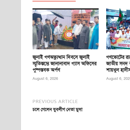
b
A
n
o
p
g
o
p
er
k
জুলাই গণঅভ্যুত্থান দিবসে জুলাই
গণভোটের রা
স্মৃতিস্তম্ভে জালালাবাদ গ্যাস অফিসের
জাতীয় সনদ ব
পুষ্পস্তবক অর্পণ
শায়খুল হাদ
August 6, 2026
August 6, 202
PREVIOUS ARTICLE
চলে গেলেন যুবলীগ নেতা মুসা