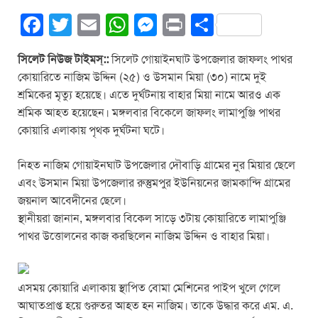
F
T
E
W
M
Pr
S
a
wi
m
h
e
in
h
সিলেট নিউজ টাইমস্::
সিলেট গোয়াইনঘাট উপজেলার জাফলং পাথর
c
tt
ail
at
ss
t
ar
কোয়ারিতে নাজিম উদ্দিন (২৫) ও উসমান মিয়া (৩০) নামে দুই
e
er
s
e
e
শ্রমিকের মৃত্যু হয়েছে। এতে দুর্ঘটনায় বাহার মিয়া নামে আরও এক
b
A
n
শ্রমিক আহত হয়েছেন। মঙ্গলবার বিকেলে জাফলং লামাপুঞ্জি পাথর
কোয়ারি এলাকায় পৃথক দুর্ঘটনা ঘটে।
o
p
g
o
p
er
নিহত নাজিম গোয়াইনঘাট উপজেলার দৌবাড়ি গ্রামের নুর মিয়ার ছেলে
k
এবং উসমান মিয়া উপজেলার রুস্তুমপুর ইউনিয়নের জামকান্দি গ্রামের
জয়নাল আবেদীনের ছেলে।
স্থানীয়রা জানান, মঙ্গলবার বিকেল সাড়ে ৩টায় কোয়ারিতে লামাপুঞ্জি
পাথর উত্তোলনের কাজ করছিলেন নাজিম উদ্দিন ও বাহার মিয়া।
এসময় কোয়ারি এলাকায় স্থাপিত বোমা মেশিনের পাইপ খুলে গেলে
আঘাতপ্রাপ্ত হয়ে গুরুতর আহত হন নাজিম। তাকে উদ্ধার করে এম. এ.