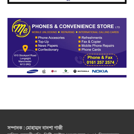
সম্পাদক : মোহাম্মদ বাদশা গাজী