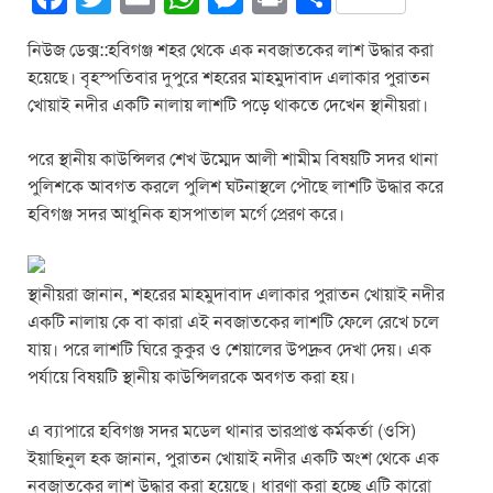
a
wi
m
h
e
in
h
নিউজ ডেক্স::হবিগঞ্জ শহর থেকে এক নবজাতকের লাশ উদ্ধার করা
c
tt
ail
at
ss
t
ar
হয়েছে। বৃহস্পতিবার দুপুরে শহরের মাহমুদাবাদ এলাকার পুরাতন
e
er
s
e
e
খোয়াই নদীর একটি নালায় লাশটি পড়ে থাকতে দেখেন স্থানীয়রা।
b
A
n
পরে স্থানীয় কাউন্সিলর শেখ উম্মেদ আলী শামীম বিষয়টি সদর থানা
o
p
g
পুলিশকে আবগত করলে পুলিশ ঘটনাস্থলে পৌছে লাশটি উদ্ধার করে
o
p
er
হবিগঞ্জ সদর আধুনিক হাসপাতাল মর্গে প্রেরণ করে।
k
স্থানীয়রা জানান, শহরের মাহমুদাবাদ এলাকার পুরাতন খোয়াই নদীর
একটি নালায় কে বা কারা এই নবজাতকের লাশটি ফেলে রেখে চলে
যায়। পরে লাশটি ঘিরে কুকুর ও শেয়ালের উপদ্রুব দেখা দেয়। এক
পর্যায়ে বিষয়টি স্থানীয় কাউন্সিলরকে অবগত করা হয়।
এ ব্যাপারে হবিগঞ্জ সদর মডেল থানার ভারপ্রাপ্ত কর্মকর্তা (ওসি)
ইয়াছিনুল হক জানান, পুরাতন খোয়াই নদীর একটি অংশ থেকে এক
নবজাতকের লাশ উদ্ধার করা হয়েছে। ধারণা করা হচ্ছে এটি কারো