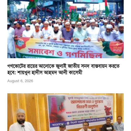
গণভোটের রায়ের আলোকে জুলাই জাতীয় সনদ বাস্তবায়ন করতে
হবে: শায়খুল হাদীস আহমদ আলী কাসেমী
August 6, 2026