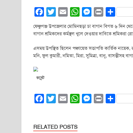
F
T
E
W
M
Pr
S
a
wi
m
h
e
in
h
ফেঞ্চুগঞ্জ উপজেলার মোমিনছড়া চা বাগান বিগত ৬ দিন থেক
c
tt
ail
at
ss
t
ar
বাগান শ্রমিকদের কর্মস্থল খুলে দেওয়ার দাবিতে শ্রমিকরা
e
er
s
e
e
b
A
n
এসময় উপস্থিত ছিলেন পঞ্চায়েত সভাপতি কার্তিক নায়েক, র
মনি, ফুল কুমারী, নমিতা, মিরা, সুমিত্রা, বানু, বাসন্তীসহ বা
o
p
g
o
p
er
k
কমেন্ট
F
T
E
W
M
Pr
S
a
wi
m
h
e
in
h
c
tt
ail
at
ss
t
ar
e
er
s
e
e
RELATED POSTS