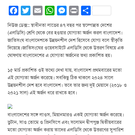
F
T
E
W
M
Pr
S
a
wi
m
h
e
in
h
নিউজ ডেক্স:: স্বাধীনতা লাভের ৪৭ বছর পর স্বল্পোন্নত দেশের
c
tt
ail
at
ss
t
ar
(এলডিসি) শ্রেণি থেকে বের হওয়ার যোগ্যতা অর্জন করল বাংলাদেশ।
e
er
s
e
e
জাতিসংঘ বাংলাদেশকে উন্নয়নশীল দেশ হিসেবে যোগ্য বলে স্বীকৃতি
b
A
n
দিয়েছে।জাতিসংঘের ওয়েবসাইটে এলডিসি থেকে উত্তরণ বিষয়ে এক
ঘোষণায় বাংলাদেশের এ যোগ্যতা অর্জনের তথ্য প্রকাশিত হয়।
o
p
g
o
p
er
১৫ মার্চ প্রকাশিত ওই তথ্যে দেখা যায়, বাংলাদেশ প্রথমবারের মতো
k
এই যোগ্যতা অর্জন করেছে। সবকিছু ঠিক থাকলে ২০২৪ সালে
উন্নয়নশীল দেশ হবে বাংলাদেশ। তবে তার জন্য দুই মেয়াদে (২০১৮ ও
২০২১ সাল) এই অর্জন ধরে রাখতে হবে।
বাংলাদেশের সঙ্গে লাওস, মিয়ানমারও একই যোগ্যতা অর্জন করেছে।
ভুটান, সাও তোমে ও প্রিনসিপে এবং সলোমন দ্বীপপুঞ্জ দ্বিতীয়বারের
মতো যোগ্যতা অর্জন করায় তাদের এলডিসি থেকে উত্তরণের সুপারিশ