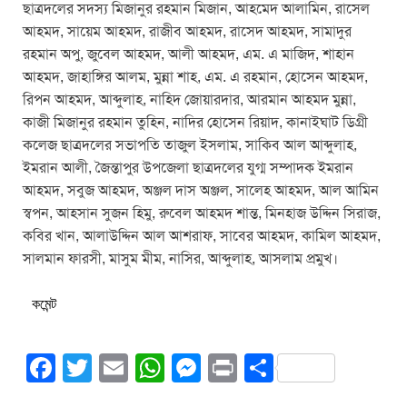
ছাত্রদলের সদস্য মিজানুর রহমান মিজান, আহমেদ আলামিন, রাসেল
আহমদ, সায়েম আহমদ, রাজীব আহমদ, রাসেদ আহমদ, সামাদুর
রহমান অপু, জুবেল আহমদ, আলী আহমদ, এম. এ মাজিদ, শাহান
আহমদ, জাহাঙ্গির আলম, মুন্না শাহ, এম. এ রহমান, হোসেন আহমদ,
রিপন আহমদ, আব্দুলাহ, নাহিদ জোয়ারদার, আরমান আহমদ মুন্না,
কাজী মিজানুর রহমান তুহিন, নাদির হোসেন রিয়াদ, কানাইঘাট ডিগ্রী
কলেজ ছাত্রদলের সভাপতি তাজুল ইসলাম, সাকিব আল আব্দুলাহ,
ইমরান আলী, জৈন্তাপুর উপজেলা ছাত্রদলের যুগ্ম সম্পাদক ইমরান
আহমদ, সবুজ আহমদ, অঞ্জল দাস অঞ্জল, সালেহ আহমদ, আল আমিন
স্বপন, আহসান সুজন হিমু, রুবেল আহমদ শান্ত, মিনহাজ উদ্দিন সিরাজ,
কবির খান, আলাউদ্দিন আল আশরাফ, সাবের আহমদ, কামিল আহমদ,
সালমান ফারসী, মাসুম মীম, নাসির, আব্দুলাহ, আসলাম প্রমুখ।
কমেন্ট
F
T
E
W
M
Pr
S
a
wi
m
h
e
in
h