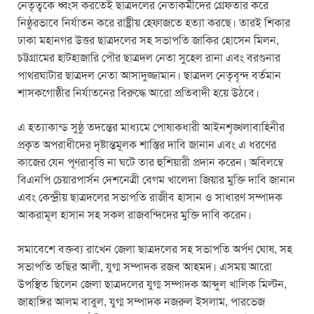
নেতৃত্বকে ধ্বংস করতেই ছাত্রদলের নেতাকর্মীদের গ্রেফতার করে
নিষ্ঠুরভাবে নির্যাতন করে রাষ্ট্রীয় হেফাজতে হত্যা করছে। তারই শিকার
ঢাকা মহানগর উত্তর ছাত্রদলের সহ সভাপতি জাকির হোসেন মিলন,
চট্টগ্রামের হাটহাজারি পৌর ছাত্রদল নেতা সুহেল রানা এবং বরগুনার
পাথরঘাটার ছাত্রদল নেতা আসাদুজ্জামান। ছাত্রদল নেতৃবৃন্দ বর্তমান
শাসকগোষ্ঠীর নির্যাতনের বিরুদ্ধে আরো প্রতিবাদী হয়ে উঠবে।
এ হত্যাকান্ড সুষ্ঠু তদন্তের মাধ্যমে পোষাকধারী আইনশৃঙ্খলাবাহিনীর
প্রকৃত অপরাধীদের দৃষ্টান্তমূলক শাস্তির দাবি জানান এবং এ ধরণের
কাজের যেন পূণরাবৃত্তি না ঘটে তার হুশিয়ারী প্রদান করেন। অবিলম্বে
বিএনপি চেয়ারপার্সন দেশনেত্রী বেগম খালেদা জিয়ার মুক্তি দাবি জানান
এবং কেন্দ্রীয় ছাত্রদলের সভাপতি রাজীব হাসান ও সাধারণ সম্পাদক
আকরামূল হাসান সহ সকল রাজবন্দিদের মুক্তি দাবি করেন।
সমাবেশে বক্তব্য রাখেন জেলা ছাত্রদলের সহ সভাপতি অর্পণ ঘোষ, সহ
সভাপতি তছির আলী, যুগ্ম সম্পাদক রজব আহমদ। এসময় আরো
উপস্থিত ছিলেন জেলা ছাত্রদলের যুগ্ম সম্পাদক আব্দুল খালিক মিল্টন,
জাহাঙ্গির আলম বাবুল, যুগ্ম সম্পাদক নজরুল ইসলাম, পারভেজ