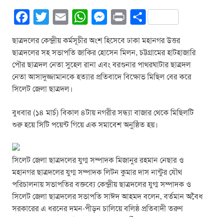
F
T
E
W
M
Pr
S
a
wi
m
h
e
in
h
ছাত্রদলের কেন্দ্রীয় কর্মসূচীর অংশ হিসেবে ঢাকা মহানগর উত্তর
c
tt
ail
at
ss
t
ar
ছাত্রদলের সহ সভাপতি জাকির হোসেন মিলন, চট্টগ্রামের হাটহাজারি
e
er
s
e
e
পৌর ছাত্রদল নেতা সুহেল রানা এবং বরগুনার পাথরঘাটার ছাত্রদল
b
A
n
নেতা আসাদুজ্জামানকে হত্যার প্রতিবাদে বিক্ষোভ মিছিল বের করে
সিলেট জেলা ছাত্রদল।
o
p
g
o
p
er
বুধবার (১৪ মার্চ) বিকাল ৪টায় নগরীর সন্ধ্যা বাজার থেকে মিছিলটি
k
শুরু হয়ে সিটি পয়েন্ট গিয়ে এক সমাবেশ অনুষ্ঠিত হয়।
সিলেট জেলা ছাত্রদলের যুগ্ম সম্পাদক মিজানুর রহমান নেছার ও
মহানগর ছাত্রদলের যুগ্ম সম্পাদক লিটন কুমার দাস নান্টুর যৌথ
পরিচালনায় সভাপতির বক্তব্যে কেন্দ্রীয় ছাত্রদলের যুগ্ম সম্পাদক ও
সিলেট জেলা ছাত্রদলের সভাপতি সাঈদ আহমদ বলেন, বর্তমান অবৈধ
সরকারের এ ধরনের দমন-পীড়ন চালিয়ে বলিষ্ঠ প্রতিবাদী তরুণ