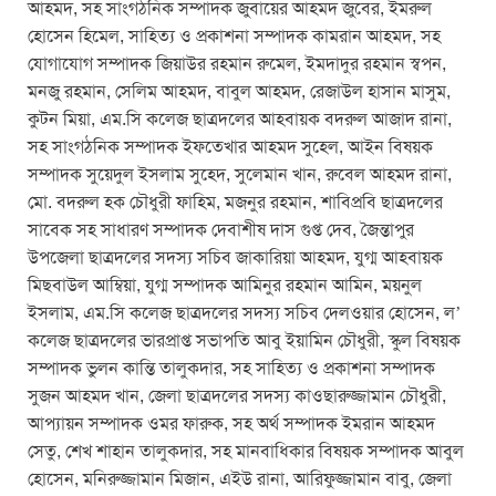
আহমদ, সহ সাংগঠনিক সম্পাদক জুবায়ের আহমদ জুবের, ইমরুল
হোসেন হিমেল, সাহিত্য ও প্রকাশনা সম্পাদক কামরান আহমদ, সহ
যোগাযোগ সম্পাদক জিয়াউর রহমান রুমেল, ইমদাদুর রহমান স্বপন,
মনজু রহমান, সেলিম আহমদ, বাবুল আহমদ, রেজাউল হাসান মাসুম,
কুটন মিয়া, এম.সি কলেজ ছাত্রদলের আহবায়ক বদরুল আজাদ রানা,
সহ সাংগঠনিক সম্পাদক ইফতেখার আহমদ সুহেল, আইন বিষয়ক
সম্পাদক সুয়েদুল ইসলাম সুহেদ, সুলেমান খান, রুবেল আহমদ রানা,
মো. বদরুল হক চৌধুরী ফাহিম, মজনুর রহমান, শাবিপ্রবি ছাত্রদলের
সাবেক সহ সাধারণ সম্পাদক দেবাশীষ দাস গুপ্ত দেব, জৈন্তাপুর
উপজেলা ছাত্রদলের সদস্য সচিব জাকারিয়া আহমদ, যুগ্ম আহবায়ক
মিছবাউল আম্বিয়া, যুগ্ম সম্পাদক আমিনুর রহমান আমিন, ময়নুল
ইসলাম, এম.সি কলেজ ছাত্রদলের সদস্য সচিব দেলওয়ার হোসেন, ল’
কলেজ ছাত্রদলের ভারপ্রাপ্ত সভাপতি আবু ইয়ামিন চৌধুরী, স্কুল বিষয়ক
সম্পাদক ভুলন কান্তি তালুকদার, সহ সাহিত্য ও প্রকাশনা সম্পাদক
সুজন আহমদ খান, জেলা ছাত্রদলের সদস্য কাওছারুজ্জামান চৌধুরী,
আপ্যায়ন সম্পাদক ওমর ফারুক, সহ অর্থ সম্পাদক ইমরান আহমদ
সেতু, শেখ শাহান তালুকদার, সহ মানবাধিকার বিষয়ক সম্পাদক আবুল
হোসেন, মনিরুজ্জামান মিজান, এইউ রানা, আরিফুজ্জামান বাবু, জেলা