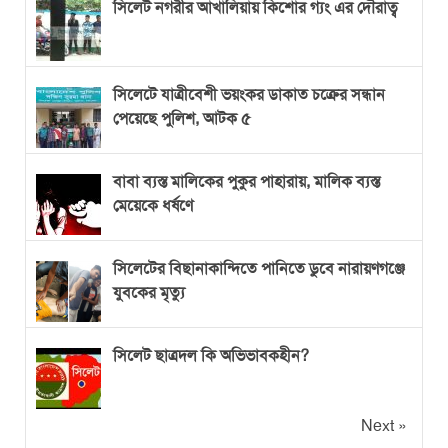
সিলেট নগরীর আখালিয়ায় কিশোর গ্যং এর দৌরাত্ব
সিলেটে যাত্রীবেশী ভয়ংকর ডাকাত চক্রের সন্ধান
পেয়েছে পুলিশ, আটক ৫
বাবা ব্যস্ত মালিকের পুকুর পাহারায়, মালিক ব্যস্ত
মেয়েকে ধর্ষণে
সিলেটের বিছানাকান্দিতে পানিতে ডুবে নারায়ণগঞ্জে
যুবকের মৃত্যু
সিলেট ছাত্রদল কি অভিভাবকহীন?
Next »