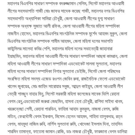
মহানগর বিএনপির সাধারণ সম্পাদক বদরুজ্জামান সেলিম, সিলেট মহানগর আওয়ামী
লীগের সহসভাপতি গাজী মোঃ জাফর সাদেক কয়েছ গাজী, মহানগর নগর বিএনপির
সহসভাপতি অধ্যাপিকা সামিয়া চৌধুরী, জেলা আওয়ামী লীগের যুগ্ম সাধারণ
সম্পাদক অধ্যক্ষ সুজাত আলী রফিক, জেলা আওয়ামী লীগের মহিলা সম্পাদিকা
নাজনীন হোসেন, মহানগর বিএনপির সাংগঠনিক সম্পাদক মুর্শেদ আহমদ মুকুল, জেলা
বিএনপির সাংগঠনিক সম্পাদক শামীম আহমদ, জেলা মহিলা দলের সভাপতি
কাউন্সিলর সালেহা কবির শেপি, মহানগর মহিলা দলের সভানেত্রী জাহানারা
ইয়াছমিন, মহানগর মহিলা আওয়ামী লীগের সাধারণ সম্পাদিকা আছমা কামরান, জেলা
মহিলা আওয়ামী লীগের সাধারণ সম্পাদিকা এডভোকেট সালমা সুলতানা, মহানগর
মহিলা দলের সাধারণ সম্পাদিকা নিগার সুলতানা ডেইজি, সিলেট জেলা পরিষদের
সংরক্ষিত মহিলা সদস্য এজেড রওশন জেবিন রুবা, রাজনৈতিক ফেলো এডভোকেট
খালেদ জুবায়ের, মোঃ জাহিদ সারোয়ার সবুজ, আব্দুল কাইয়ুম, জেলা আওয়ামী লীগ
নেত্রী শামছুন নাহার মিনু, সিলেট সরকারী মহিলা কলেজের সাবেক ভিপি রেহানা
বেগম রেনু,এডভোকেট জরুরা জেছমিন, হাসনা হেনা চৌধুরী, রাশিদা সাইদা খানম,
খয়রুন্নেছা শেলী, রেহানা পারভিন, ফাহিমা আহাদ কুমকুম, নাজমা বেগম, রুজি
মতিন, ফেরদৌসী বেগম ইকবাল, মিসেস হেলেন আহমদ, শাহিদা তালুকদার, রত্ন
বেগম, মাহমুদা নাজিম রুবি, নার্গিস সুলতানা রুমি, খোদেজা ইসলাম দিনা, তাহসিন
শারমিন তামান্না, ফাতেমা জামান রোজি, ডাঃ নাজরা চৌধুরী, ফারজানা বেগম ডালিয়া