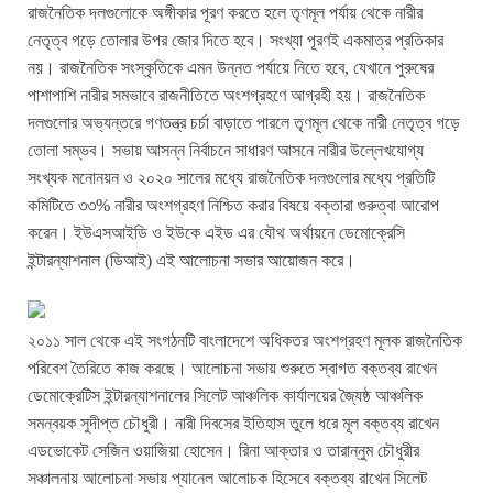
রাজনৈতিক দলগুলোকে অঙ্গীকার পূরণ করতে হলে তৃণমূল পর্যায় থেকে নারীর
নেতৃত্ব গড়ে তোলার উপর জোর দিতে হবে। সংখ্যা পূরণই একমাত্র প্রতিকার
নয়। রাজনৈতিক সংস্কৃতিকে এমন উন্নত পর্যায়ে নিতে হবে, যেখানে পুরুষের
পাশাপাশি নারীর সমভাবে রাজনীতিতে অংশগ্রহণে আগ্রহী হয়। রাজনৈতিক
দলগুলোর অভ্যন্তরে গণতন্ত্র চর্চা বাড়াতে পারলে তৃণমূল থেকে নারী নেতৃত্ব গড়ে
তোলা সম্ভব। সভায় আসন্ন নির্বাচনে সাধারণ আসনে নারীর উল্লেখযোগ্য
সংখ্যক মনোনয়ন ও ২০২০ সালের মধ্যে রাজনৈতিক দলগুলোর মধ্যে প্রতিটি
কমিটিতে ৩৩% নারীর অংশগ্রহণ নিশ্চিত করার বিষয়ে বক্তারা গুরুত্বা আরোপ
করেন। ইউএসআইডি ও ইউকে এইড এর যৌথ অর্থায়নে ডেমোক্রেসি
ইন্টারন্যাশনাল (ডিআই) এই আলোচনা সভার আয়োজন করে।
২০১১ সাল থেকে এই সংগঠনটি বাংলাদেশে অধিকতর অংশগ্রহণ মূলক রাজনৈতিক
পরিবেশ তৈরিতে কাজ করছে। আলোচনা সভায় শুরুতে স্বাগত বক্তব্য রাখেন
ডেমোক্রেটিস ইন্টারন্যাশনালের সিলেট আঞ্চলিক কার্যালয়ের জ্যৈষ্ঠ আঞ্চলিক
সমন্বয়ক সুদীপ্ত চৌধুরী। নারী দিবসের ইতিহাস তুলে ধরে মূল বক্তব্য রাখেন
এডভোকেট সেজিন ওয়াজিয়া হোসেন। রিনা আক্তার ও তারান্নুম চৌধুরীর
সঞ্চালনায় আলোচনা সভায় প্যানেল আলোচক হিসেবে বক্তব্য রাখেন সিলেট