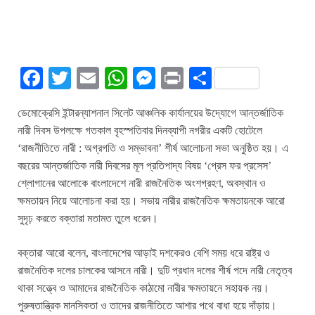
Fa
T
E
W
M
Pr
S
ce
wi
m
ha
es
in
ha
ডেমোক্রেসি ইন্টারন্যাশনাল সিলেট আঞ্চলিক কার্যালয়ের উদ্যোগে আন্তর্জাতিক
bo
tte
ail
ts
se
t
re
নারী দিবস উপলক্ষে গতকাল বৃহস্পতিবার দিনব্যাপী নগরীর একটি হোটেলে
ok
r
A
ng
‘রাজনীতিতে নারী : অগ্রগতি ও সম্ভাবনা’ শীর্ষ আলোচনা সভা অনুষ্ঠিত হয়। এ
pp
er
বছরের আন্তর্জাতিক নারী দিবসের মূল প্রতিপাদ্য বিষয় ‘প্রেস ফর প্রসেস’
শ্লোগানের আলোকে বাংলাদেশে নারী রাজনৈতিক অংশগ্রহণ, অবস্থান ও
ক্ষমতায়ন নিয়ে আলোচনা করা হয়। সভায় নারীর রাজনৈতিক ক্ষমতায়নকে আরো
সুদৃঢ় করতে বক্তারা মতামত তুলে ধরেন।
বক্তারা আরো বলেন, বাংলাদেশের আড়াই দশকেরও বেশি সময় ধরে রাষ্ট্র ও
রাজনৈতিক দলের চালকের আসনে নারী। দুটি প্রধান দলের শীর্ষ পদে নারী নেতৃত্ব
থাকা সত্ত্বে ও আমাদের রাজনৈতিক কাঠামো নারীর ক্ষমতায়নে সহায়ক নয়।
পুরুষতান্ত্রিক মানসিকতা ও তাদের রাজনীতিতে আশার পথে বাধা হয়ে দাঁড়ায়।