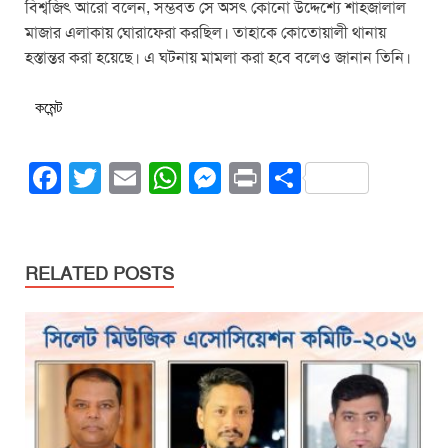
বিশ্বজিৎ আরো বলেন, সম্ভবত সে অসৎ কোনো উদ্দেশ্যে শাহজালাল
মাজার এলাকায় ঘোরাফেরা করছিল। তাহাকে কোতোয়ালী থানায়
হস্তান্তর করা হয়েছে। এ ঘটনায় মামলা করা হবে বলেও জানান তিনি।
কমেন্ট
F
T
E
W
M
Pr
S
a
wi
m
h
e
in
h
c
tt
ail
at
ss
t
ar
e
er
s
e
e
RELATED POSTS
b
A
n
o
p
g
o
p
er
k