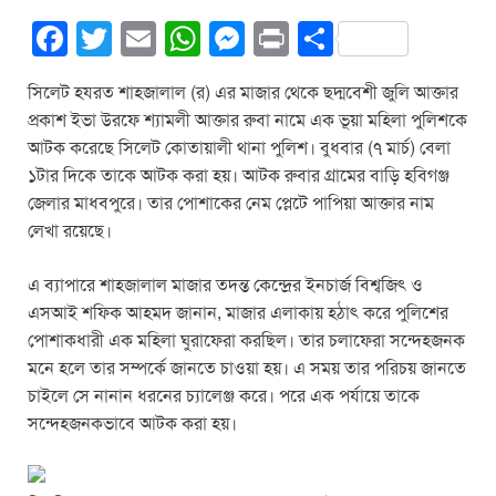
F
T
E
W
M
Pr
S
a
wi
m
h
e
in
h
সিলেট হযরত শাহজালাল (র) এর মাজার থেকে ছদ্মবেশী জুলি আক্তার
c
tt
ail
at
ss
t
ar
প্রকাশ ইভা উরফে শ্যামলী আক্তার রুবা নামে এক ভূয়া মহিলা পুলিশকে
e
er
s
e
e
আটক করেছে সিলেট কোতায়ালী থানা পুলিশ। বুধবার (৭ মার্চ) বেলা
b
A
n
১টার দিকে তাকে আটক করা হয়। আটক রুবার গ্রামের বাড়ি হবিগঞ্জ
জেলার মাধবপুরে। তার পোশাকের নেম প্লেটে পাপিয়া আক্তার নাম
o
p
g
লেখা রয়েছে।
o
p
er
k
এ ব্যাপারে শাহজালাল মাজার তদন্ত কেন্দ্রের ইনচার্জ বিশ্বজিৎ ও
এসআই শফিক আহমদ জানান, মাজার এলাকায় হঠাৎ করে পুলিশের
পোশাকধারী এক মহিলা ঘুরাফেরা করছিল। তার চলাফেরা সন্দেহজনক
মনে হলে তার সম্পর্কে জানতে চাওয়া হয়। এ সময় তার পরিচয় জানতে
চাইলে সে নানান ধরনের চ্যালেঞ্জ করে। পরে এক পর্যায়ে তাকে
সন্দেহজনকভাবে আটক করা হয়।