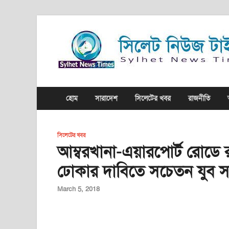
হোম
সারাদেশ
সিলেটের খবর
রাজনীতি
সিলেটের খবর
আম্বরখানা-এয়ারপোর্ট রোডে রা
ঢোকার দাবিতে সচেতন যুব স
March 5, 2018