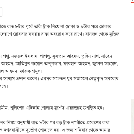
ডে রাত ৮টার পূর্বে ভারী ট্রাক নিয়ে না ঢোকা ও ৮টার পরে ঢোকার
োগে রোববার সন্ধ্যায় রাস্তা অবরোধ করে রাখে। যানজট থেকে মুক্তির
পপ্পু, নজরুল ইসলাম, পাপলু, সুলতান আহমদ, তুহিন নাথ, সাহেদ
েদ আহমদ, আতিকুর রহমান তালুকদার, ফারহান আহমদ, জুবেল আহমদ,
ল আহমদ, ফারুক প্রমুখ।
ণের আশ্বাস প্রদান করেন। এরপর সচেতন যুব সমাজের নেতৃবৃন্দ অবরোধ
করছে।
ীম, পুলিশের এটিআই গোলাম মুর্শেদ খায়রুল্লাহ উপস্থিত হন।
নের নিয়ম অনুযায়ী রাত ৮টার পর বড় ট্রাক নগরীতে প্রবেশের কথা
তে নগরবাসীকে দুর্ভোগ পোহাতে হয়। এ জন্য শনিবার থেকে আমার