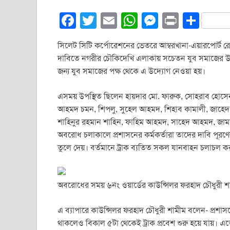
F
T
E
W
M
Pr
S
a
wi
m
h
e
in
h
সিলেট সিটি কর্পোরেশনের ভেতরে আম্বরখানা-এয়ারপোর্ট রো
c
tt
ail
at
ss
t
ar
দাবিতে নগরীর চৌকিদেখি এলাকায় সচেতন যুব সমাজের উদ্য
e
er
s
e
e
জন্য যুব সমাজের পক্ষ থেকে এ উদ্যোগ নেওয়া হয়।
b
A
n
এসময় উপস্থিত ছিলেন হায়দার মো. ফারুক, সোহরাব হোসেন 
o
p
g
আহমদ চমন, শিপলু, সুহেল আহমদ, শিহাব কামালী, জাহ
o
p
er
শাহিনুর রহমান শাহিন, ফাহিম আহমদ, সাহেদ আহমদ, জামা
k
অবরোধ চলাকালে প্রশাসনের কর্মকর্তারা তাদের দাবি পূর
তুলে দেয়। বর্তমানে ট্রাক ব্যতিত সকল যানবাহন চলাচল 
অবরোধের সময় ৬নং ওয়ার্ডের কাউন্সিলর ফরহাদ চৌধুরী শাম
এ ব্যাপারে কাউন্সিলর ফরহাদ চৌধুরী শামীম বলেন- প্রশাস
থাকলেও বিকাল ৫টা থেকেই ট্রাক প্রবেশ শুরু হয়ে যায়। এ