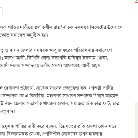
ন্তমূলক শাস্তির দাবীতে প্রগতিশীল রাজনৈতিক দলসমূহ সিলেটের উদ্যোগে
ক্ষোভ সমাবেশ অনুষ্ঠিত হয়।
ে ও বাসদ জেলার সমন্বয়ক আবু জাফরের পরিচালনায় সমাবেশে
িস্টার মোঃ আরশ আলী, সিপিবি জেলা সভাপতি হাবিবুল ইসলাম খোকা,
সাম্যবাদী দলের সম্পাদকমন্ডলীর সদস্য আফরোজ আলী প্রমুখ।
েদানন্দ ভট্টাচার্য, সাবেক সাংসদ জেবুন্নেছা হক, গণতন্ত্রী পার্টির
ণ সম্পাদক কে এ কিবরিয়া, মহানগর সাধারণ সম্পাদক গিয়াস আহমদ,
নিয়ন জেলার সভাপতি খায়রুল হাসান, সমাজতান্ত্রিক ছাত্র ফ্রন্ট, ছাত্র
েতৃবৃন্দ।
্তমূলক শাস্তির দাবী করে বলেন, ভিন্নমতের প্রতি হামলা কোন সভ্য
তমনা-বিজ্ঞানমনস্ক লেখক, প্রগতিশীল লোকদের উপর হামলার