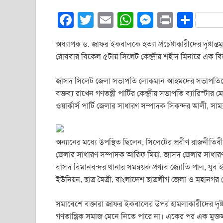
F
T
E
W
M
Pr
S
a
wi
m
h
e
in
h
অধ্যাপক ড. জাফর ইকবালকে হত্যা প্রচেষ্টাকারীদের দৃষ্টা
c
tt
ail
at
ss
t
ar
রোববার বিকেল ৫টায় সিলেট কেন্দ্রীয় শহীদ মিনারে এক বি
e
er
s
e
e
b
A
n
জাসদ সিলেট জেলা সভাপতি লোকমান আহমদের সভাপতিত্ব
বক্তব্য রাখেন গণতন্ত্রী পার্টির কেন্দ্রীয় সভাপতি ব্যার
o
p
g
ওয়ার্কার্স পার্টি জেলার সাধারণ সম্পাদক সিকন্দর আলী, 
o
p
er
k
অন্যানের মধ্যে উপস্থিত ছিলেন, সিলেটের প্রবীণ রাজনীতিবীদ ব
জেলার সাধারণ সম্পাদক আরিফ মিয়া, জাসদ জেলার সাধার
বাসদ বিমানবন্দর থানার সমন্বয়ক প্রণ্যব জ্যোতি পাল, যুব ইউ
ইউনিয়ন, ছাত্র মৈত্রী, বাংলাদেশ ছাত্রলীগ জেলা ও মহানগর ন
সমাবেশে বক্তারা জাফর ইকবালের উপর হামলাকারীদের দৃষ্টান
গণতান্ত্রিক সমাজ মেনে নিতে পারে না। একের পর এক মুক্