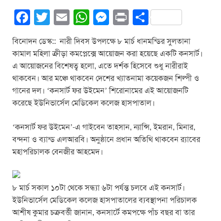
F
T
E
W
M
Pr
S
a
wi
m
h
e
in
h
বিনোদন ডেস্ক:: নারী দিবস উপলক্ষে ৮ মার্চ ধানমন্ডির সুলতানা
c
tt
ail
at
ss
t
ar
কামাল মহিলা ক্রীড়া কমপ্লেক্সে আয়োজন করা হয়েছে একটি কনসার্ট।
e
er
s
e
e
এ আয়োজনের বিশেষত্ব হলো, এতে দর্শক হিসেবে শুধু নারীরাই
b
A
n
থাকবেন। আর মঞ্চে থাকবেন দেশের খ্যাতনামা কয়েকজন শিল্পী ও
গানের দল। ‘কনসার্ট ফর উইমেন’ শিরোনামের এই আয়োজনটি
o
p
g
করেছে ইউনিভার্সেল মেডিকেল কলেজ হাসপাতাল।
o
p
er
k
‘কনসার্ট ফর উইমেন’-এ গাইবেন তাহসান, ন্যান্সি, ইমরান, মিনার,
বন্দনা ও ব্যান্ড এলআরবি। অনুষ্ঠানে প্রধান অতিথি থাকবেন র‍্যাবের
মহাপরিচালক বেনজীর আহমেদ।
৮ মার্চ সকাল ১০টা থেকে সন্ধ্যা ৬টা পর্যন্ত চলবে এই কনসার্ট।
ইউনিভার্সেল মেডিকেল কলেজ হাসপাতালের ব্যবস্থাপনা পরিচালক
আশীষ কুমার চক্রবর্ত্তী জানান, কনসার্টে কমপক্ষে পাঁচ বছর বা তার