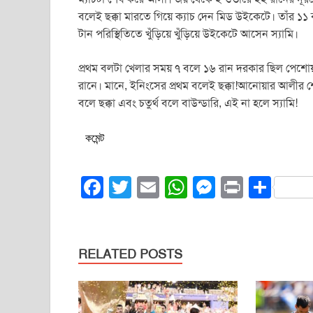
বলেই ছক্কা মারতে গিয়ে ক্যাচ দেন মিড উইকেটে। তাঁর ১
টান পরিস্থিতিতে খুঁড়িয়ে খুঁড়িয়ে উইকেটে আসেন স্যামি।
প্রথম বলটা খেলার সময় ৭ বলে ১৬ রান দরকার ছিল পেশোয়া
রানে। মানে, ইনিংসের প্রথম বলেই ছক্কা!আনোয়ার আলীর শে
বলে ছক্কা এবং চতুর্থ বলে বাউন্ডারি, এই না হলে স্যামি!
কমেন্ট
F
T
E
W
M
Pr
S
a
wi
m
h
e
in
h
c
tt
ail
at
ss
t
ar
e
er
s
e
e
RELATED POSTS
b
A
n
o
p
g