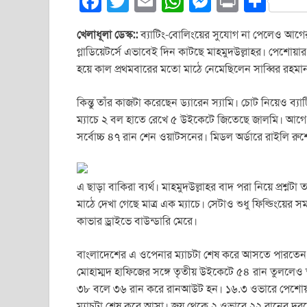
F
T
E
W
M
Pr
S
a
wi
m
h
e
in
h
খেলাধূলা ডেস্ক::
ব্যাটিং-বোলিংয়ের সুযোগ না পেলেও আগের 
c
tt
ail
at
ss
t
ar
গ্লাডিয়েটর্সে এভাবেই দিন কাটছে মাহমুদউল্লাহর। পেশো
e
er
s
e
e
হয়ে কাল প্রথমবারের মতো মাঠে নেমেছিলেন সাব্বির রহমান।
b
A
n
কিন্তু তাঁর কাজটা করেছেন ড্যারেন স্যামি। চোট নিয়েও ব্
o
p
g
ম্যাচে ২ বল হাতে রেখে ৫ উইকেটে জিতেছে জালমি। আগে 
o
p
er
সর্বোচ্চ ৪৭ রান শেন ওয়াটসনের। মিডল অর্ডারে রাইলি র
k
এ ছাড়া বাকিরা ব্যর্থ। মাহমুদউল্লাহর বাদ পরা নিয়ে প্রশ্ন
মাঠে দেখা গেছে মাত্র এক ম্যাচে। সেটাও শুধু ফিল্ডিংয়ের স
কাভার ড্রাইভে বাউন্ডারি মেরে।
বাংলাদেশের এ ওপেনার ম্যাচটা শেষ করে আসতে পারতেন। ক
মোহাম্মদ হাফিজের সঙ্গে তৃতীয় উইকেটে ৫৪ রান তুললেও তা
৩৮ বলে ৩৬ রান করে রানআউট হন। ১৬.৩ ওভারে পেশোয়ারে
ম্যাচটা শেষ করে আসা। জয় থেকে ২ ওভারে ২২ রানের দূরত্বে