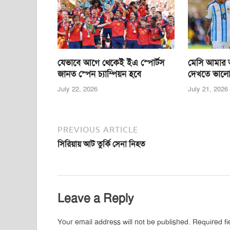
o
p
er
k
যেভাবে আগে থেকেই ইএ স্পোর্টস
মেসি আমার আ
জানত স্পেন চ্যাম্পিয়ন হবে
দেখতে ভালো ল
July 22, 2026
July 21, 2026
PREVIOUS ARTICLE
সিরিয়ায় আট তুর্কি সেনা নিহত
Leave a Reply
Your email address will not be published.
Required f