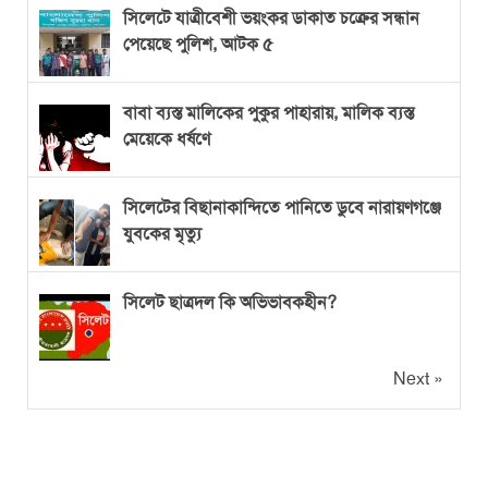
সিলেটে যাত্রীবেশী ভয়ংকর ডাকাত চক্রের সন্ধান
পেয়েছে পুলিশ, আটক ৫
বাবা ব্যস্ত মালিকের পুকুর পাহারায়, মালিক ব্যস্ত
মেয়েকে ধর্ষণে
সিলেটের বিছানাকান্দিতে পানিতে ডুবে নারায়ণগঞ্জে
যুবকের মৃত্যু
সিলেট ছাত্রদল কি অভিভাবকহীন?
Next »