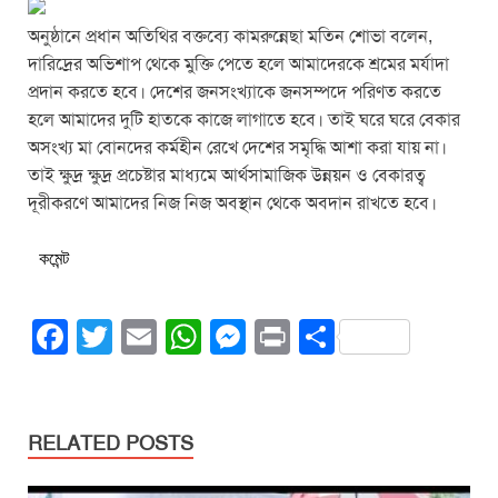
অনুষ্ঠানে প্রধান অতিথির বক্তব্যে কামরুন্নেছা মতিন শোভা বলেন,
দারিদ্রের অভিশাপ থেকে মুক্তি পেতে হলে আমাদেরকে শ্রমের মর্যাদা
প্রদান করতে হবে। দেশের জনসংখ্যাকে জনসম্পদে পরিণত করতে
হলে আমাদের দুটি হাতকে কাজে লাগাতে হবে। তাই ঘরে ঘরে বেকার
অসংখ্য মা বোনদের কর্মহীন রেখে দেশের সমৃদ্ধি আশা করা যায় না।
তাই ক্ষুদ্র ক্ষুদ্র প্রচেষ্টার মাধ্যমে আর্থসামাজিক উন্নয়ন ও বেকারত্ব
দূরীকরণে আমাদের নিজ নিজ অবস্থান থেকে অবদান রাখতে হবে।
কমেন্ট
F
T
E
W
M
Pr
S
a
wi
m
h
e
in
h
c
tt
ail
at
ss
t
ar
e
er
s
e
e
RELATED POSTS
b
A
n