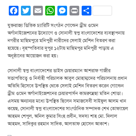
F
T
E
W
M
Pr
S
a
wi
m
h
e
in
h
যুক্তরাজ্য ভিত্তিক চ্যারিটি সংগঠন গোল্ডেন ড্রীম ওমেন
c
tt
ail
at
ss
t
ar
অর্গানাইজেশনের উদ্যোগে ও সোনালী স্বপ্ন বাংলাদেশের ব্যবস্থাপনায়
e
er
s
e
e
নগরীর মাছিমপুরে মনিপুরী নারীদের সেলাই মেশিন বিতরণ করা
b
A
n
হয়েছে। বৃহস্পতিবার দুপুর ১২টায় মাছিমপুর মনিপুরী পাড়ায় এ
অনুষ্ঠানের আয়োজন করা হয়।
o
p
g
o
p
er
সোনালী স্বপ্ন বাংলাদেশের ভাইস চেয়ারম্যান আশরাফ গাজীর
k
সভাপতিত্বে ও নির্বাহী পরিচালক আবুল মোহাম্মদের পরিচালনায় প্রধান
অতিথি হিসেবে উপস্থিত থেকে সেলাই মেশিন বিতরণ করেন গোল্ডেন
ড্রীম ওমেন অর্গানাইজেশনের চেয়ারপার্সন কামরুন্নেছা মতিন শোভা।
এসময় অন্যান্যর মধ্যে উপস্থিত ছিলেন সমাজসেবী সাইফুল আলম খান
কয়েছ, সোনালী স্বপ্ন বাংলাদেশের সাংগঠনিক সম্পাদক শেখ তোফায়েল
আহমদ শেপুল, অনিল কুমার সিংহ প্রবীন, সদস্য শাহ মো. দিলাল
আহমদ, সাদিকুর রহমান সাদিক, আলতাফ হোসেন আকাশ।