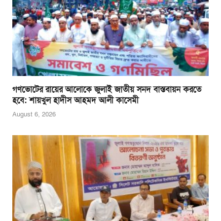
গণভোটের রায়ের আলোকে জুলাই জাতীয় সনদ বাস্তবায়ন করতে
হবে: শায়খুল হাদীস আহমদ আলী কাসেমী
August 6, 2026