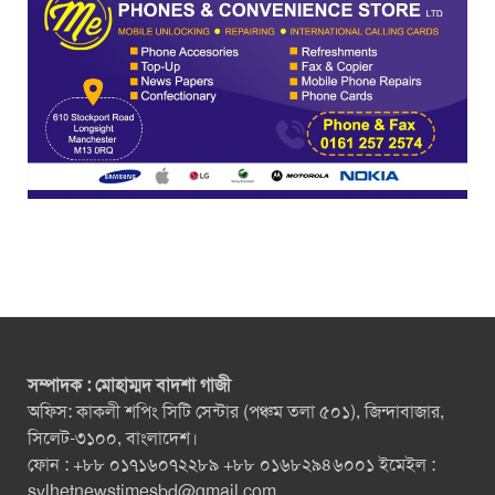
সম্পাদক : মোহাম্মদ বাদশা গাজী
অফিস: কাকলী শপিং সিটি সেন্টার (পঞ্চম তলা ৫০১), জিন্দাবাজার,
সিলেট-৩১০০, বাংলাদেশ।
ফোন : +৮৮ ০১৭১৬০৭২২৮৯ +৮৮ ০১৬৮২৯৪৬০০১ ইমেইল :
sylhetnewstimesbd@gmail.com