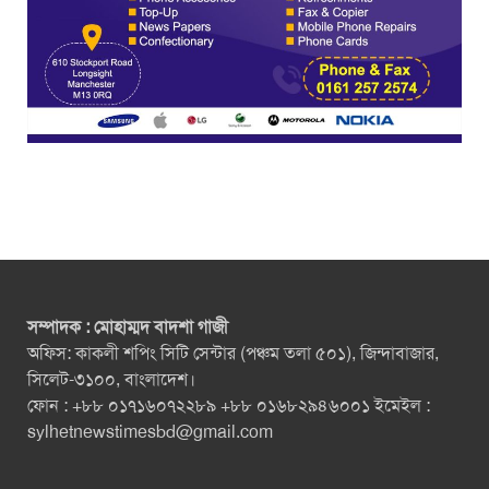
সম্পাদক : মোহাম্মদ বাদশা গাজী
অফিস: কাকলী শপিং সিটি সেন্টার (পঞ্চম তলা ৫০১), জিন্দাবাজার,
সিলেট-৩১০০, বাংলাদেশ।
ফোন : +৮৮ ০১৭১৬০৭২২৮৯ +৮৮ ০১৬৮২৯৪৬০০১ ইমেইল :
sylhetnewstimesbd@gmail.com