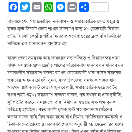
F
T
E
W
M
Pr
S
a
wi
m
h
e
in
h
বাংলাদেশের সমাজতান্ত্রিক দল-বাসদ ও সমাজতান্ত্রিক ক্ষেত মজুর ও
c
tt
ail
at
ss
t
ar
কৃষক ফ্রন্ট সিলেট জেলা শাখার উদ্যোগে অদ্য ২৮ ফেব্রুয়ারি বিকাল
e
er
s
e
e
৫টায় সিলেট কেন্দ্রীয় শহীদ মিনার প্রাঙ্গণে হাওরের দ্রুত বাঁধ নির্মাণের
b
A
n
দাবিতে এক মানববন্ধন অনুষ্ঠিত হয়।
o
p
g
বাসদ জেলা সমন্বয়ক আবু জাফরের সভাপতিত্বে ও বিমানবন্দর থানা
o
p
er
বাসদ সমন্বয়ক প্রণব জ্যেতি পালের পরিচালনায় মানববন্ধন মানববন্ধন
k
চলাকালীন সমাবেশে বক্তব্য রাখেন কোতোয়ালী থানা বাসদ সমন্বয়ক
জুবায়ের আহমদ চৌধুরী সুমন, সদর উপজেলা সমন্বয়ক শাহজাহান
আহমদ, শ্রমিক ফ্রন্ট নেতা মামুন বেপারী, সমাজতান্ত্রিক ছাত্র ফ্রন্টের
সঞ্জয় শর্ম্মা প্রমুখ। সমাবেশে বক্তারা বলেন, গত বৎসর হাওরে দুর্নীতি,
লুটপাটের কারনে সময়মতো বাঁধ নির্মাণ না হওয়ায় লক্ষ লক্ষ কৃষক
ক্ষতিগ্রস্থ হয়েছিল। বছর ব্যাপী কৃষক ফ্রন্ট সহ অন্যান্য সংগঠনের
আন্দোলনের দাবি ছিল সময় মতো বাঁধ নির্মাণ, দুর্নীতিবাজ কর্মকর্তা ও
ঠিকাদারদের গ্রেফতার। সরকারি ঘোষণা অনুযায়ী ২৮ ফেব্রুয়ারির মধ্যে
হাওরের বাধ নির্মাণ শেষ হওয়ার কথা। কিন্তু এখন পর্যন্ত বাঁধ নির্মাণের