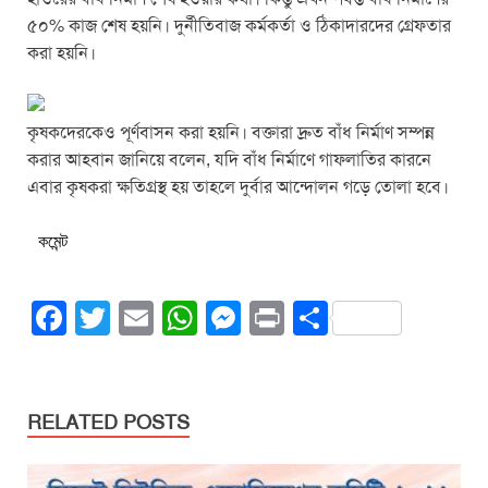
৫০% কাজ শেষ হয়নি। দুর্নীতিবাজ কর্মকর্তা ও ঠিকাদারদের গ্রেফতার
করা হয়নি।
কৃষকদেরকেও পূর্ণবাসন করা হয়নি। বক্তারা দ্রুত বাঁধ নির্মাণ সম্পন্ন
করার আহবান জানিয়ে বলেন, যদি বাঁধ নির্মাণে গাফলাতির কারনে
এবার কৃষকরা ক্ষতিগ্রস্থ হয় তাহলে দুর্বার আন্দোলন গড়ে তোলা হবে।
কমেন্ট
F
T
E
W
M
Pr
S
a
wi
m
h
e
in
h
c
tt
ail
at
ss
t
ar
e
er
s
e
e
RELATED POSTS
b
A
n